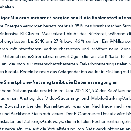
ehalten.
iger Mix erneuerbarer Energien senkt die Kohlenstoffintens
e Energien versorgen bereits mehr als 85 % des brasilianischen Str
eintensive KI-Cluster. Wasserkraft bleibt das Rückgrat, während d
ehungskosten bis 2040 um 27 % bzw. 46 % senken. Ein 9-Milliard
eren mit städtischen Verbrauchszentren und eröffnet neue Zon
. Unternehmens-Stromabnahmeverträge, die an Zertifikate für er
 an, die sich zu wissenschaftsbasierten Dekarbonisierungszielen v
 Redata-Regeln bringen das Anlagendesign weiter in Einklang mit
e Smartphone-Nutzung treibt die Datenerzeugung an
phone-Nutzungsrate erreichte im Jahr 2024 87,6 % der Bevölkerung
was einen Anstieg des Video-Streaming- und Mobile-Banking-Verke
ige Zuwächse bei der Konnektivität, was die Nachfrage nach verte
en und Backbone-Staus reduzieren. Der E-Commerce-Umsatz wird bis 
nslasten auf Zahlungs-Gateways, die in lokalen Rechenzentren geho
zwerke ein, die auf die Virtualisierung von Netzwerkfunktionen an