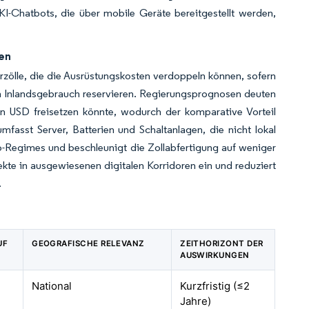
-Chatbots, die über mobile Geräte bereitgestellt werden,
ren
rzölle, die die Ausrüstungskosten verdoppeln können, sofern
en Inlandsgebrauch reservieren. Regierungsprognosen deuten
nen USD freisetzen könnte, wodurch der komparative Vorteil
fasst Server, Batterien und Schaltanlagen, die nicht lokal
o-Regimes und beschleunigt die Zollabfertigung auf weniger
te in ausgewiesenen digitalen Korridoren ein und reduziert
.
UF
GEOGRAFISCHE RELEVANZ
ZEITHORIZONT DER
AUSWIRKUNGEN
National
Kurzfristig (≤2
Jahre)