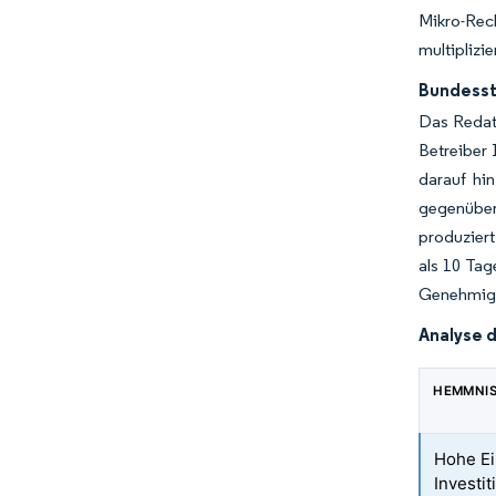
Mikro-Rec
multiplizi
Bundesst
Das Redata
Betreiber
darauf hin
gegenüber 
produziert
als 10 Tag
Genehmigu
Analyse 
HEMMNI
Hohe Ei
Investi