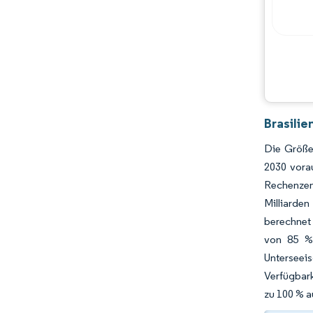
Brasili
Die Größe
2030 vora
Rechenzent
Milliarde
berechnet
von 85 % 
Unterseeis
Verfügbark
zu 100 % 