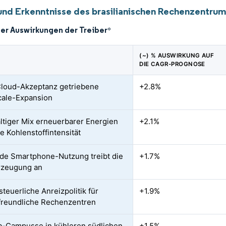
und Erkenntnisse des brasilianischen Rechenzentru
der Auswirkungen der Treiber
*
(~) % AUSWIRKUNG AUF
DIE CAGR-PROGNOSE
loud-Akzeptanz getriebene
+2.8%
cale-Expansion
ltiger Mix erneuerbarer Energien
+2.1%
e Kohlenstoffintensität
de Smartphone-Nutzung treibt die
+1.7%
rzeugung an
teuerliche Anreizpolitik für
+1.9%
reundliche Rechenzentren
-Campusse in kühleren südlichen
+1.5%