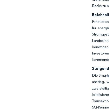
Racks zu b
Reichhalt
Erneuerbar
für energi
Stromgest
Landesinn
benötigen
Investoren
kommenden
Steigend
Die Smart
anstieg, 
zweistell
lokalisier
Transaktio
5G-Kernnet