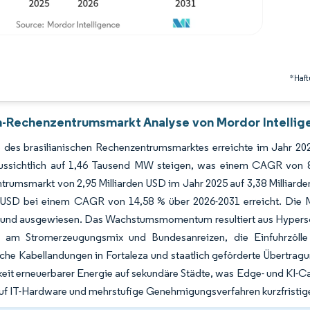
*Haft
en-Rechenzentrumsmarkt Analyse von Mordor Intellig
 des brasilianischen Rechenzentrumsmarktes erreichte im Jahr 20
ussichtlich auf 1,46 Tausend MW steigen, was einem CAGR von 8,9
rumsmarkt von 2,95 Milliarden USD im Jahr 2025 auf 3,38 Milliarde
n USD bei einem CAGR von 14,58 % über 2026-2031 erreicht. Die
 und ausgewiesen. Das Wachstumsmomentum resultiert aus Hyperscal
am Stromerzeugungsmix und Bundesanreizen, die Einfuhrzölle fü
che Kabellandungen in Fortaleza und staatlich geförderte Übertragu
eit erneuerbarer Energie auf sekundäre Städte, was Edge- und KI-Cam
auf IT-Hardware und mehrstufige Genehmigungsverfahren kurzfristi