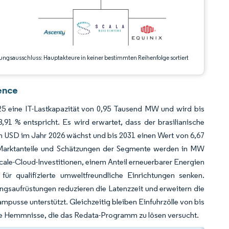
ungsausschluss: Hauptakteure in keiner bestimmten Reihenfolge sortiert
ence
25 eine IT-Lastkapazität von 0,95 Tausend MW und wird bis
1 % entspricht. Es wird erwartet, dass der brasilianische
n USD im Jahr 2026 wächst und bis 2031 einen Wert von 6,67
 Marktanteile und Schätzungen der Segmente werden in MW
e-Cloud-Investitionen, einem Anteil erneuerbarer Energien
r qualifizierte umweltfreundliche Einrichtungen senken.
ngsaufrüstungen reduzieren die Latenzzeit und erweitern die
pusse unterstützt. Gleichzeitig bleiben Einfuhrzölle von bis
ge Hemmnisse, die das Redata-Programm zu lösen versucht.