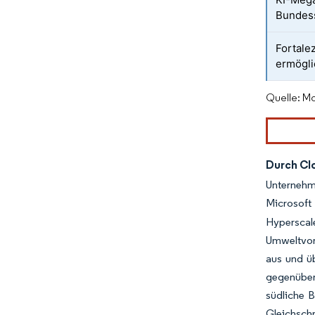
Bundes
Fortale
ermögli
Quelle: Mo
Durch Cl
Unternehm
Microsoft 
Hyperscal
Umweltvor
aus und ü
gegenüber 
südliche 
Gleichsch