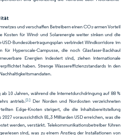
ität
omnetzes und verschaffen Betreibern einen CO₂-armen Vorteil
ie Kosten für Wind- und Solarenergie weiter sinken und die
en-USD-Bundesübertragungsplan verbindet Windkorridore im
en für Hyperscale-Campusse, die noch Glasfaser-Backhaul
neuerbare Energien indexiert sind, ziehen internationale
erpflichtet haben. Strenge Wassereffizienzstandards in den
 Nachhaltigkeitsmandaten.
 ab 10 Jahren, während die Internetdurchdringung auf 88 %
[1]
hrs antrieb.
Der Norden und Nordosten verzeichneten
ilten Edge-Knoten steigert, die die Inhaltsbereitstellung
2027 voraussichtlich 81,3 Milliarden USD erreichen, was die
stet werden, verstärkt. Telekommunikationsbetreiber führen
gewiesen sind, was zu einem Anstieg der Installationen von