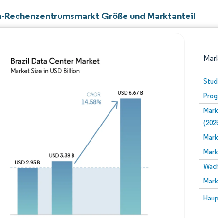
en-Rechenzentrumsmarkt Größe und Marktanteil
Mark
Stud
Prog
Mark
(202
Mark
Mark
Bild © Mordor Intelligence. Wiederverwendung erfor
Wach
Mark
Bild 
Haup