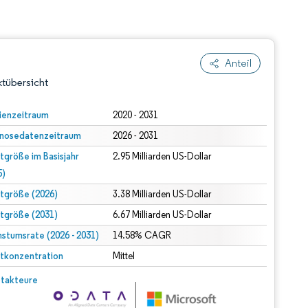
Anteil
tübersicht
ienzeitraum
2020 - 2031
nosedatenzeitraum
2026 - 2031
tgröße im Basisjahr
2.95 Milliarden US-Dollar
5)
tgröße (2026)
3.38 Milliarden US-Dollar
tgröße (2031)
6.67 Milliarden US-Dollar
dert Namensnennung gemäß CC BY 4.0.
stumsrate (2026 - 2031)
14.58% CAGR
tkonzentration
Mittel
© Mordor Intelligence. Wiederverwendung erfordert Namensnennung gemäß CC BY 4.0.
takteure