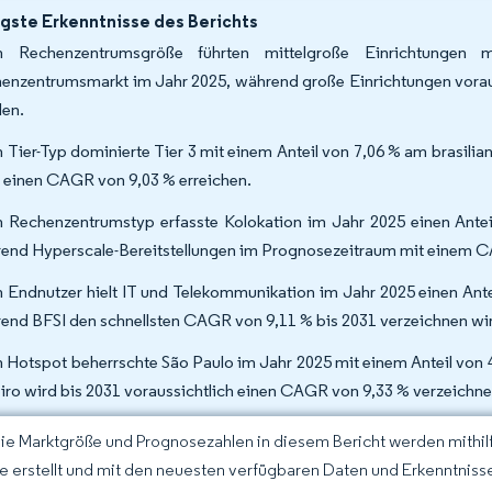
gste Erkenntnisse des Berichts
h Rechenzentrumsgröße führten mittelgroße Einrichtungen 
enzentrumsmarkt im Jahr 2025, während große Einrichtungen vora
en.
 Tier-Typ dominierte Tier 3 mit einem Anteil von 7,06 % am brasilia
 einen CAGR von 9,03 % erreichen.
 Rechenzentrumstyp erfasste Kolokation im Jahr 2025 einen Ante
end Hyperscale-Bereitstellungen im Prognosezeitraum mit einem C
 Endnutzer hielt IT und Telekommunikation im Jahr 2025 einen Ant
end BFSI den schnellsten CAGR von 9,11 % bis 2031 verzeichnen wi
 Hotspot beherrschte São Paulo im Jahr 2025 mit einem Anteil von 
iro wird bis 2031 voraussichtlich einen CAGR von 9,33 % verzeichne
Die Marktgröße und Prognosezahlen in diesem Bericht werden mithi
ce erstellt und mit den neuesten verfügbaren Daten und Erkenntnisse