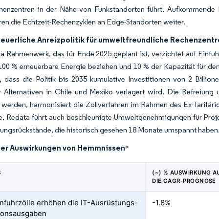
henzentren in der Nähe von Funkstandorten führt. Aufkommende KI
eren die Echtzeit-Rechenzyklen an Edge-Standorten weiter.
euerliche Anreizpolitik für umweltfreundliche Rechenzent
-Rahmenwerk, das für Ende 2025 geplant ist, verzichtet auf Einfuh
 100 % erneuerbare Energie beziehen und 10 % der Kapazität für d
, dass die Politik bis 2035 kumulative Investitionen von 2 Billio
Alternativen in Chile und Mexiko verlagert wird. Die Befreiung um
 werden, harmonisiert die Zollverfahren im Rahmen des Ex-Tarifári
e. Redata führt auch beschleunigte Umweltgenehmigungen für Projek
ngsrückstände, die historisch gesehen 18 Monate umspannt haben
der Auswirkungen von Hemmnissen
*
S
(~) % AUSWIRKUNG A
DIE CAGR-PROGNOSE
nfuhrzölle erhöhen die IT-Ausrüstungs-
-1.8%
tionsausgaben