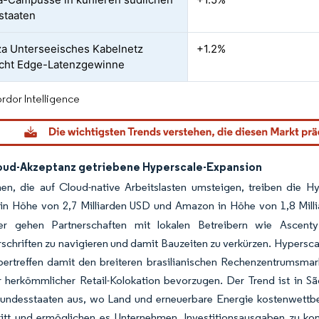
staaten
za Unterseeisches Kabelnetz
+1.2%
cht Edge-Latenzgewinne
rdor Intelligence
oud-Akzeptanz getriebene Hyperscale-Expansion
en, die auf Cloud-native Arbeitslasten umsteigen, treiben die Hy
in Höhe von 2,7 Milliarden USD und Amazon in Höhe von 1,8 Millia
er gehen Partnerschaften mit lokalen Betreibern wie Ascenty
schriften zu navigieren und damit Bauzeiten zu verkürzen. Hypers
bertreffen damit den breiteren brasilianischen Rechenzentrumsmar
herkömmlicher Retail-Kolokation bevorzugen. Der Trend ist in São
Bundesstaaten aus, wo Land und erneuerbare Energie kostenwettb
ritt und ermöglichen es Unternehmen, Investitionsausgaben zu kom