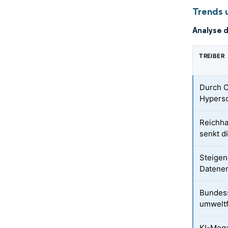
Trends 
Analyse 
TREIBER
Durch C
Hypers
Reichha
senkt di
Steigen
Datene
Bundess
umweltf
KI-Mega