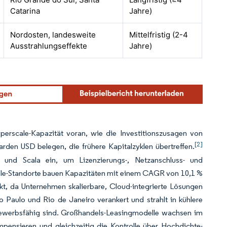
Catarina
Jahre)
Nordosten, landesweite
Mittelfristig (2-4
Ausstrahlungseffekte
Jahre)
perscale-Kapazität voran, wie die Investitionszusagen von
[2]
rden USD belegen, die frühere Kapitalzyklen übertreffen.
 und Scala ein, um Lizenzierungs-, Netzanschluss- und
cale-Standorte bauen Kapazitäten mit einem CAGR von 10,1 %
kt, da Unternehmen skalierbare, Cloud-integrierte Lösungen
 Paulo und Rio de Janeiro verankert und strahlt in kühlere
ewerbsfähig sind. Großhandels-Leasingmodelle wachsen im
pensieren und gleichzeitig die Kontrolle über Hochdichte-