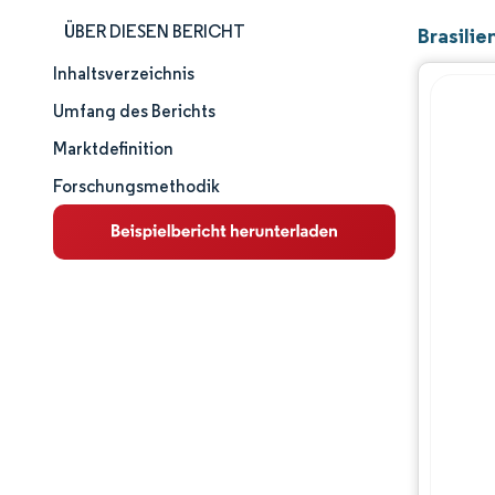
ÜBER DIESEN BERICHT
Brasili
Inhaltsverzeichnis
Marktgröße und -anteil
Umfang des Berichts
Marktanalyse
Marktdefinition
Forschungsmethodik
Trends und Einblicke
Segmentanalyse
Geografische Analyse
Wettbewerbslandschaft
Hauptakteure
Branchenentwicklungen