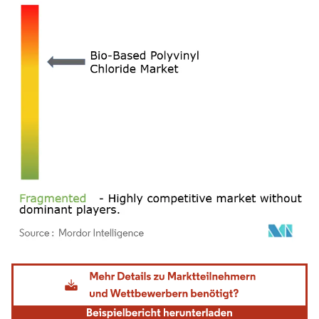
Bild © Mordor Intelligence. Wiederverwendung erfordert Namensnennung gemäß