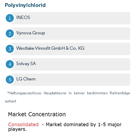
Polyvinylchlorid
INEOS
Vynova Group
Westlake Vinnolit GmbH & Co. KG
Solvay SA
LG Chem
*Haftungsausschluss: Hauptakteure in keiner bestimmten Reihenfolge
sortiert