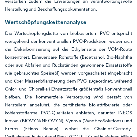
verstärken zudem die Erwartungen an verantwortungsvolle
Herstellung und Beschaffungsdokumentation.
Wertschöpfungskettenanalyse
Die Wertschöpfungskette von biobasiertem PVC entspricht
weitgehend der konventionellen PVC-Produktion, wobei sich
die Dekarbonisierung auf die Ethylenseite der VCM-Route
konzentriert. Erneuerbare Rohstoffe (Bioethanol, Bio-Naphtha
oder aus Abfällen und Rückständen gewonnene Einsatzstoffe
wie gebrauchtes Speiseöl) werden vorgeschaltet eingebracht
und über Massenbilanzierung dem PVC zugeordnet, während
Chlor- und Chloralkali-Einsatzstoffe größtenteils konventionell
bleiben. Die kommerzielle Versorgung wird derzeit von
Herstellern angeführt, die zertifizierte bio-attribuierte oder
kohlenstoffarme PVC-Qualitäten anbieten, darunter INEOS
Inovyn (BIOVYN/NEOVYN), Vynova (VynoEcoSolutions) und
Ercros (Etinox Renew), wobei die Chain-of-Custody-
Verifizierung in der Regel über ISCC PLUS und in einigen Fällen