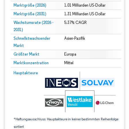
Marktgröße (2026)
1.01 Milliarden US-Dollar
Marktgröße (2031)
1.31 Milliarden US-Dollar
Wachstumsrate (2026 -
5.37% CAGR
2031)
Schnellstwachsender
Asien-Pazifik
Markt
Größter Markt
Europa
Marktkonzentration
Mittel
Bild © Mordor Intelligence. Wiederverwendung erfordert Namensnennung gem
Hauptakteure
*Haftungsausschluss: Hauptakteure in keiner bestimmten Reihenfolge
sortiert