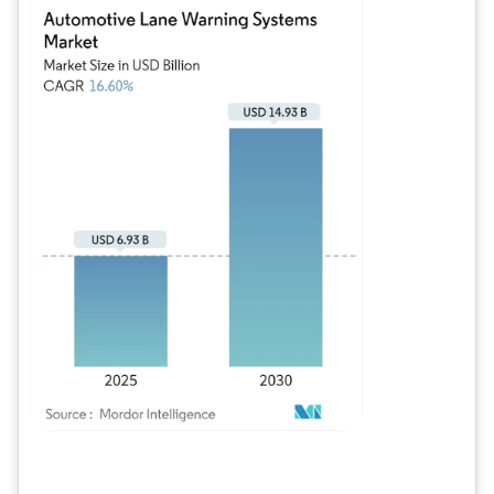
Bild © Mordor Intelligence. Wiederverwendung erfordert Namensnennung gem