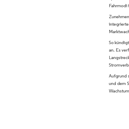
Fahrmodi f
Zunehmend
integriert
Marktwach
So kündig
an. Es ver
Langstrec
Stromverb
Aufgrund s
und dem Sk
Wachstums