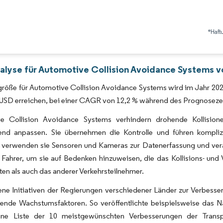
*Haft
alyse für Automotive Collision Avoidance Systems v
röße für Automotive Collision Avoidance Systems wird im Jahr 2025 
n USD erreichen, bei einer CAGR von 12,2 % während des Prognoseze
ve Collision Avoidance Systems verhindern drohende Kollisi
end anpassen. Sie übernehmen die Kontrolle und führen komplizi
verwenden sie Sensoren und Kameras zur Datenerfassung und verar
 Fahrer, um sie auf Bedenken hinzuweisen, die das Kollisions- und
ten als auch das anderer Verkehrsteilnehmer.
ne Initiativen der Regierungen verschiedener Länder zur Verbesse
tende Wachstumsfaktoren. So veröffentlichte beispielsweise das N
ine Liste der 10 meistgewünschten Verbesserungen der Transpo