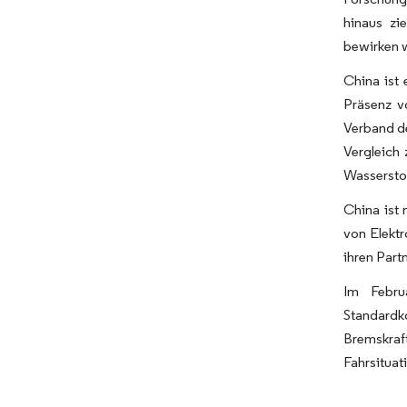
hinaus zi
bewirken 
China ist
Präsenz v
Verband de
Vergleich 
Wasserstof
China ist 
von Elektr
ihren Part
Im Febru
Standardk
Bremskraf
Fahrsituati