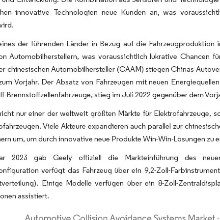
ehen innovative Technologien neue Kunden an, was voraussicht
wird.
 eines der führenden Länder in Bezug auf die Fahrzeugproduktion 
on Automobilherstellern, was voraussichtlich lukrative Chancen 
r chinesischen Automobilhersteller (CAAM) stiegen Chinas Autoverk
zum Vorjahr. Der Absatz von Fahrzeugen mit neuen Energiequellen, 
f-Brennstoffzellenfahrzeuge, stieg im Juli 2022 gegenüber dem Vorj
nicht nur einer der weltweit größten Märkte für Elektrofahrzeuge, 
ofahrzeugen. Viele Akteure expandieren auch parallel zur chinesi
nern um, um durch innovative neue Produkte Win-Win-Lösungen zu er
ar 2023 gab Geely offiziell die Markteinführung des neue
onfiguration verfügt das Fahrzeug über ein 9,2-Zoll-Farbinstrume
tverteilung). Einige Modelle verfügen über ein 8-Zoll-Zentraldis
onen assistiert.