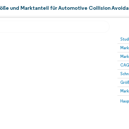
öße und Marktanteil für Automotive Collision Avoid
Bild © Mordor Intelligence. Wiederverwendung erfo
Stud
Mark
Mark
CAGR
Schn
Größ
Mark
Haup