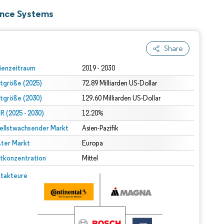
ance Systems
Share
rdert Namensnennung gemäß CC BY 4.0.
ienzeitraum
2019 - 2030
tgröße (2025)
72.89 Milliarden US-Dollar
tgröße (2030)
129.60 Milliarden US-Dollar
 (2025 - 2030)
12.20%
ellstwachsender Markt
Asien-Pazifik
ter Markt
Europa
tkonzentration
Mittel
takteure