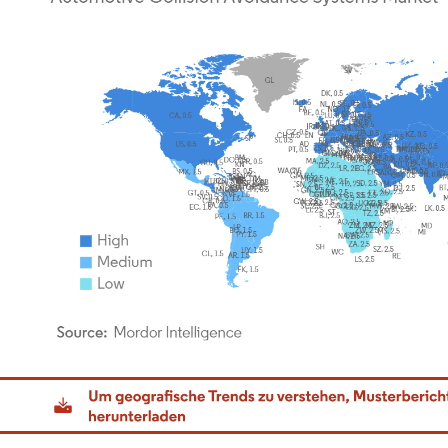
dor Intelligence. Wiederverwendung erfordert Namensnennung gemäß CC BY 4.0.