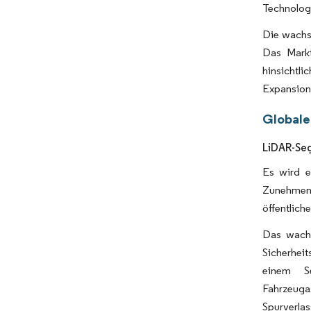
Technologi
Die wachs
Das Markt
hinsicht
Expansions
Globale
LiDAR-Seg
Es wird e
Zunehmend
öffentlich
Das wachs
Sicherhei
einem 
Fahrzeug
Spurverla