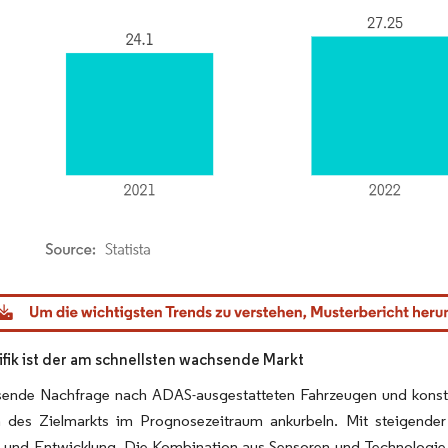
dor Intelligence. Wiederverwendung erfordert Namensnennung gemäß CC BY 4.0.
ifik ist der am schnellsten wachsende Markt
ende Nachfrage nach ADAS-ausgestatteten Fahrzeugen und konstruk
des Zielmarkts im Prognosezeitraum ankurbeln. Mit steigender 
 und Entwicklung. Die Kombination aus Sensoren und Technologie 