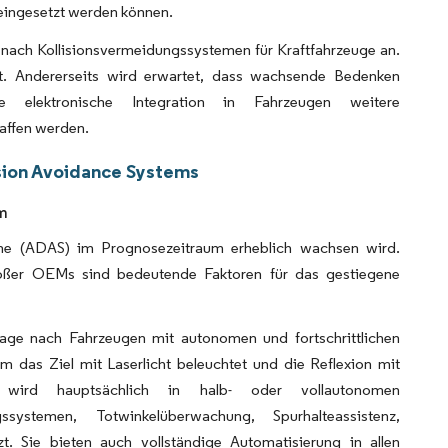
 eingesetzt werden können.
ach Kollisionsvermeidungssystemen für Kraftfahrzeuge an.
. Andererseits wird erwartet, dass wachsende Bedenken
kte elektronische Integration in Fahrzeugen weitere
affen werden.
sion Avoidance Systems
um
steme (ADAS) im Prognosezeitraum erheblich wachsen wird.
oßer OEMs sind bedeutende Faktoren für das gestiegene
age nach Fahrzeugen mit autonomen und fortschrittlichen
m das Ziel mit Laserlicht beleuchtet und die Reflexion mit
 wird hauptsächlich in halb- oder vollautonomen
systemen, Totwinkelüberwachung, Spurhalteassistenz,
. Sie bieten auch vollständige Automatisierung in allen