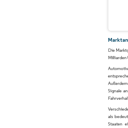
Marktan
Die Marktg
Milliarde
Automoti
entsprech
Außerdem 
Signale an
Fahrverhal
Verschiede
als bedeu
Staaten e