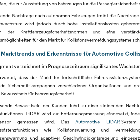
en, die zur Ausstattung von Fahrzeugen für die Passagiersicherheit
ende Nachfrage nach autonomen Fahrzeugen treibt die Nachfrage n
wachstum wird jedoch durch hohe Installationskosten gehemmt
lich der Kraftfahrzeugsicherheitsnormen und eine verstär
möglichkeiten für den Markt für Kollisionsvermeidungssysteme sch
 Markttrends und Erkenntnisse für Automotive Colli
ment verzeichnet im Prognosezeitraum signifikantes Wachst
rwartet, dass der Markt für fortschrittliche Fahrerassistenzsy
e Sicherheitskampagnen verschiedener Organisationen und gr
e Bewusstsein für Fahrzeugsicherheit.
ende Bewusstsein der Kunden führt zu einer steigenden Nachfr
tsfunktionen. LiDAR wird zur Entfernungsmessung eingesetzt, inde
Sensor gemessen wird. Das
Automotive LiDAR
-System
assistenzfunktionen wie Kollisionswarnung und -vermeidungs
ssenswarnung und adaptiver Geschwindigkeitsregelung eingesetzt