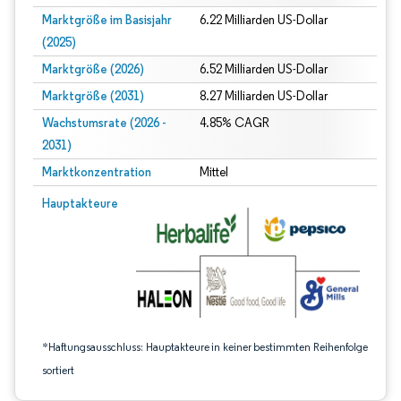
Marktgröße im Basisjahr
6.22 Milliarden US-Dollar
(2025)
Marktgröße (2026)
6.52 Milliarden US-Dollar
Marktgröße (2031)
8.27 Milliarden US-Dollar
Wachstumsrate (2026 -
4.85% CAGR
2031)
Marktkonzentration
Mittel
Bild © Mordor Intelligence. Wiederverwendung erfordert Namensnennung gem
Hauptakteure
*Haftungsausschluss: Hauptakteure in keiner bestimmten Reihenfolge
sortiert