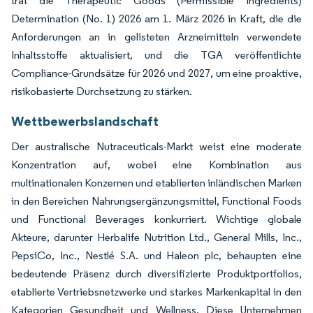
trat die Therapeutic Goods (Permissible Ingredients)
Determination (No. 1) 2026 am 1. März 2026 in Kraft, die die
Anforderungen an in gelisteten Arzneimitteln verwendete
Inhaltsstoffe aktualisiert, und die TGA veröffentlichte
Compliance-Grundsätze für 2026 und 2027, um eine proaktive,
risikobasierte Durchsetzung zu stärken.
Wettbewerbslandschaft
Der australische Nutraceuticals-Markt weist eine moderate
Konzentration auf, wobei eine Kombination aus
multinationalen Konzernen und etablierten inländischen Marken
in den Bereichen Nahrungsergänzungsmittel, Functional Foods
und Functional Beverages konkurriert. Wichtige globale
Akteure, darunter Herbalife Nutrition Ltd., General Mills, Inc.,
PepsiCo, Inc., Nestlé S.A. und Haleon plc, behaupten eine
bedeutende Präsenz durch diversifizierte Produktportfolios,
etablierte Vertriebsnetzwerke und starkes Markenkapital in den
Kategorien Gesundheit und Wellness. Diese Unternehmen