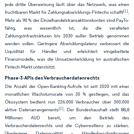
jede dritte Überweisung läuft über das Netzwerk, was einen
[1]
fruchtbaren Markt für Zahlungsabwicklungs-Fintechs schafft
.
Mehr als 90 % der Einzelhandelstransaktionskonten sind PayTo-
fähig, was wesentlich ist, da die veralteten
Zahlungsinfrastrukturen bis 2030 außer Betrieb genommen
werden sollen. Geringere Abwicklungslatenz verbessert die
Liquidität für Händler und erleichtert eingebettete
Finanzmodelle, was die Umsatzentwicklung im australischen
Fintech-Markt unterstützt.
Phase-3-APIs des Verbraucherdatenrechts
Die Anzahl der Open-Banking-Aufrufe ist seit 2020 mit einer
monatlichen Wachstumsrate von 30 % gestiegen, und das
Ökosystem bedient nun 226.000 Verbraucher über 300.000
[2]
aktive Datenarrangements
. Der Bundeshaushalt stellt 88,8
Millionen AUD bereit, um den Betrieb des
Verbraucherdatenrechts und die Cyberresilienz zu stärken.
Überlegene Datenqualität – Händlerbeschreibungen