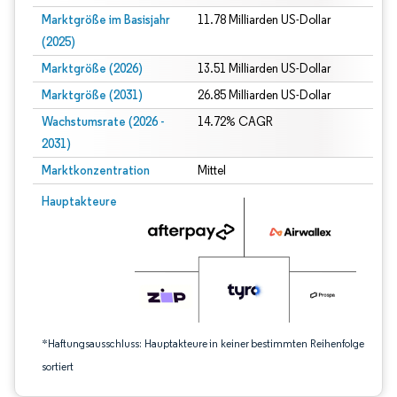
Marktgröße im Basisjahr
11.78 Milliarden US-Dollar
(2025)
Marktgröße (2026)
13.51 Milliarden US-Dollar
Marktgröße (2031)
26.85 Milliarden US-Dollar
Wachstumsrate (2026 -
14.72% CAGR
2031)
Marktkonzentration
Mittel
Bild © Mordor Intelligence. Wiederverwendung erfordert Namensnennung gem
Hauptakteure
*Haftungsausschluss: Hauptakteure in keiner bestimmten Reihenfolge
sortiert