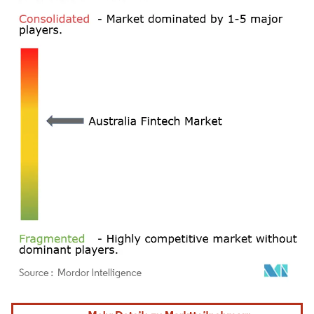
Bild © Mordor Intelligence. Wiederverwendung erfordert Namensnennung gemäß