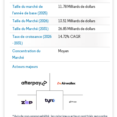
Taille du marché de
11.78 Milliards de dollars
l'année de base (2025)
Taille du Marché (2026)
13.51 Milliards de dollars
Taille du Marché (2031)
26.85 Milliards de dollars
Taux de croissance (2026
14.72% CAGR
- 2031)
Concentration du
Moyen
Marché
Image © Mordor Intelligence. La réutilisation nécessite une attribution sous CC 
Acteurs majeurs
*Avis de non-responsabilité : les principaux acteurs sont triés sans ordre