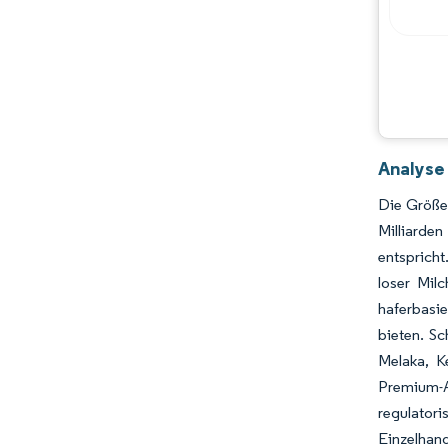
Analyse 
Die Größe 
Milliarde
entspricht
loser Mil
haferbasi
bieten. S
Melaka, K
Premium-A
regulator
Einzelhan