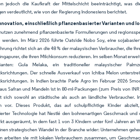
n jedoch die Kaufkraft der Mittelschicht beeinträchtigt, was d
n verdeutlicht, wie von der Regierung Indonesiens berichtet.
nnovation, einschließlich pflanzenbasierter Varianten und 
r nutzen zunehmend pflanzenbasierte Formulierungen und regionssp
u werden. Im März 2026 führte Oatside Nobo Soy, eine sojabasiert
hrung richtet sich an die 48 % der malaysischen Verbraucher, die i
ingapurer, die ihren Milchkonsum reduzieren. Im selben Monat erwei
ianten: Gula Melaka, ein traditioneller malaysischer Palmz
srichtungen. Der schnelle Ausverkauf von Ichiba Melon unterstrei
srichtungen. In Indien brachte Parle Agro im Februar 2026 Smo
us Safran und Mandeln ist in 80-ml-Packungen (zum Preis von INR 
et sich sowohl an städtische als auch an ländliche Verbraucher. 
en vor. Dieses Produkt, das auf schulpflichtige Kinder abziel
erter Technologie hat Nestlé den bohnenartigen Geschmack und di
kt ausgeräumt, in dem fast 1 von 3 Kindern unter fünf Jahren an
einen strategischen Wandel in der Branche wider: Unternehmen geh
en arbeiten sie mit lokalen Verbrauchern zusammen, um Geschmac