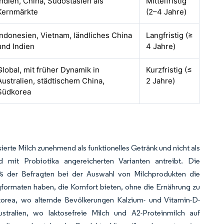
Indien, China, Südostasien als
Mittelfristig
Kernmärkte
(2–4 Jahre)
Indonesien, Vietnam, ländliches China
Langfristig (≥
und Indien
4 Jahre)
Global, mit früher Dynamik in
Kurzfristig (≤
Australien, städtischem China,
2 Jahre)
Südkorea
erte Milch zunehmend als funktionelles Getränk und nicht als
 mit Probiotika angereicherten Varianten antreibt. Die
% der Befragten bei der Auswahl von Milchprodukten die
sigformaten haben, die Komfort bieten, ohne die Ernährung zu
orea, wo alternde Bevölkerungen Kalzium- und Vitamin-D-
tralien, wo laktosefreie Milch und A2-Proteinmilch auf