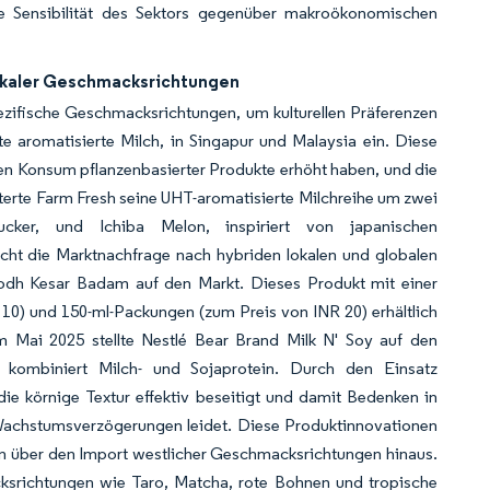
ie Sensibilität des Sektors gegenüber makroökonomischen
lokaler Geschmacksrichtungen
ezifische Geschmacksrichtungen, um kulturellen Präferenzen
e aromatisierte Milch, in Singapur und Malaysia ein. Diese
hren Konsum pflanzenbasierter Produkte erhöht haben, und die
terte Farm Fresh seine UHT-aromatisierte Milchreihe um zwei
ucker, und Ichiba Melon, inspiriert von japanischen
cht die Marktnachfrage nach hybriden lokalen und globalen
odh Kesar Badam auf den Markt. Dieses Produkt mit einer
10) und 150-ml-Packungen (zum Preis von INR 20) erhältlich
Im Mai 2025 stellte Nestlé Bear Brand Milk N' Soy auf den
t, kombiniert Milch- und Sojaprotein. Durch den Einsatz
e körnige Textur effektiv beseitigt und damit Bedenken in
 Wachstumsverzögerungen leidet. Diese Produktinnovationen
en über den Import westlicher Geschmacksrichtungen hinaus.
ksrichtungen wie Taro, Matcha, rote Bohnen und tropische