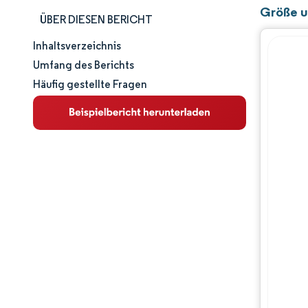
Größe un
ÜBER DIESEN BERICHT
Inhaltsverzeichnis
Marktgröße und -anteil
Umfang des Berichts
Häufig gestellte Fragen
Marktanalyse
Trends und Einblicke
Segmentanalyse
Geografische Analyse
Wettbewerbslandschaft
Hauptakteure