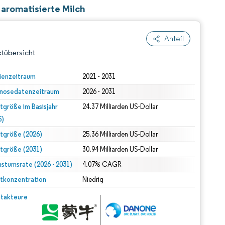
 aromatisierte Milch
Anteil
tübersicht
ienzeitraum
2021 - 2031
nosedatenzeitraum
2026 - 2031
tgröße im Basisjahr
24.37 Milliarden US-Dollar
5)
tgröße (2026)
25.36 Milliarden US-Dollar
tgröße (2031)
30.94 Milliarden US-Dollar
dert Namensnennung gemäß CC BY 4.0.
stumsrate (2026 - 2031)
4.07% CAGR
tkonzentration
Niedrig
© Mordor Intelligence. Wiederverwendung erfordert Namensnennung gemäß CC BY 4.0.
takteure