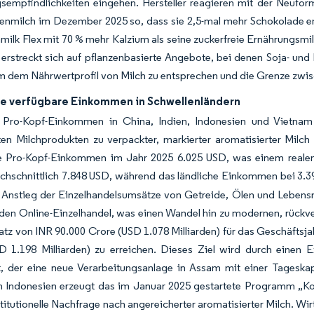
sempfindlichkeiten eingehen. Hersteller reagieren mit der Neufor
nmilch im Dezember 2025 so, dass sie 2,5-mal mehr Schokolade enth
amilk Flex mit 70 % mehr Kalzium als seine zuckerfreie Ernährungsmi
erstreckt sich auf pflanzenbasierte Angebote, bei denen Soja- un
m dem Nährwertprofil von Milch zu entsprechen und die Grenze zwi
e verfügbare Einkommen in Schwellenländern
 Pro-Kopf-Einkommen in China, Indien, Indonesien und Vietnam
en Milchprodukten zu verpackter, markierter aromatisierter Milch
e Pro-Kopf-Einkommen im Jahr 2025 6.025 USD, was einem realen
chschnittlich 7.848 USD, während das ländliche Einkommen bei 3.3
 Anstieg der Einzelhandelsumsätze von Getreide, Ölen und Lebensm
 den Online-Einzelhandel, was einen Wandel hin zu modernen, rückver
tz von INR 90.000 Crore (USD 1.078 Milliarden) für das Geschäftsja
D 1.198 Milliarden) zu erreichen. Dieses Ziel wird durch einen 
zt, der eine neue Verarbeitungsanlage in Assam mit einer Tageska
n Indonesien erzeugt das im Januar 2025 gestartete Programm „Kos
nstitutionelle Nachfrage nach angereicherter aromatisierter Milch. W