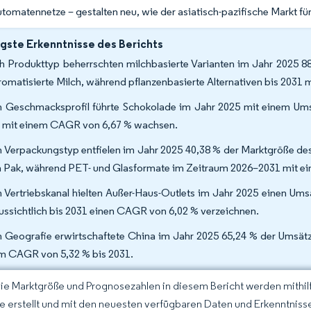
tomatennetze – gestalten neu, wie der asiatisch-pazifische Markt für
gste Erkenntnisse des Berichts
 Produkttyp beherrschten milchbasierte Varianten im Jahr 2025 88,
aromatisierte Milch, während pflanzenbasierte Alternativen bis 203
 Geschmacksprofil führte Schokolade im Jahr 2025 mit einem Umsat
 mit einem CAGR von 6,67 % wachsen.
 Verpackungstyp entfielen im Jahr 2025 40,38 % der Marktgröße des 
a Pak, während PET- und Glasformate im Zeitraum 2026–2031 mit e
 Vertriebskanal hielten Außer-Haus-Outlets im Jahr 2025 einen Ums
ussichtlich bis 2031 einen CAGR von 6,02 % verzeichnen.
 Geografie erwirtschaftete China im Jahr 2025 65,24 % der Umsätze
m CAGR von 5,32 % bis 2031.
Die Marktgröße und Prognosezahlen in diesem Bericht werden mithi
ce erstellt und mit den neuesten verfügbaren Daten und Erkenntnisse