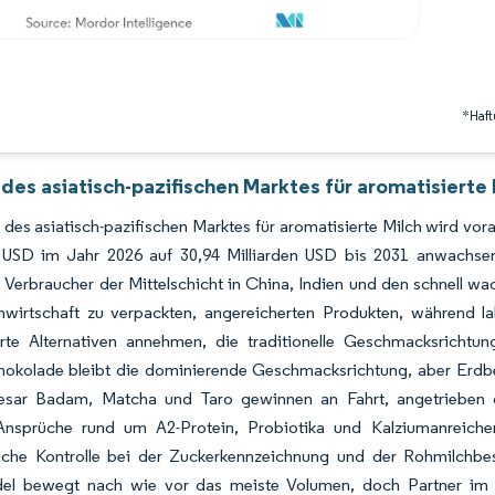
*Haft
des asiatisch-pazifischen Marktes für aromatisierte
des asiatisch-pazifischen Marktes für aromatisierte Milch wird vor
n USD im Jahr 2026 auf 30,94 Milliarden USD bis 2031 anwach
. Verbraucher der Mittelschicht in China, Indien und den schnell 
chwirtschaft zu verpackten, angereicherten Produkten, während l
erte Alternativen annehmen, die traditionelle Geschmacksrichtun
chokolade bleibt die dominierende Geschmacksrichtung, aber Erdbe
esar Badam, Matcha und Taro gewinnen an Fahrt, angetrieben 
nsprüche rund um A2-Protein, Probiotika und Kalziumanreiche
ische Kontrolle bei der Zuckerkennzeichnung und der Rohmilchbe
del bewegt nach wie vor das meiste Volumen, doch Partner im 