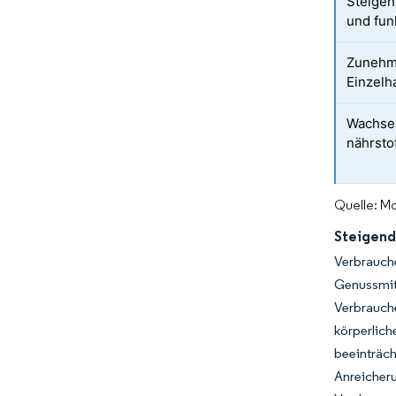
Steigen
und fun
Zunehm
Einzelh
Wachsen
nährsto
Quelle: Mo
Steigend
Verbrauche
Genussmit
Verbrauch
körperlich
beeinträc
Anreicher