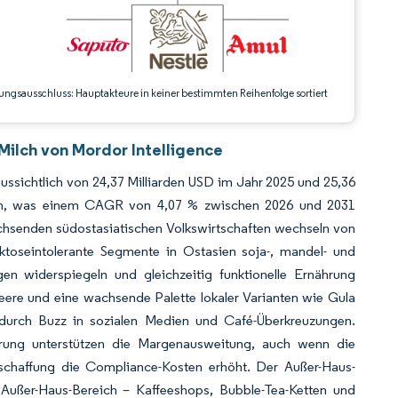
ungsausschluss: Hauptakteure in keiner bestimmten Reihenfolge sortiert
 Milch von Mordor Intelligence
aussichtlich von 24,37 Milliarden USD im Jahr 2025 und 25,36
sen, was einem CAGR von 4,07 % zwischen 2026 und 2031
wachsenden südostasiatischen Volkswirtschaften wechseln von
aktoseintolerante Segmente in Ostasien soja-, mandel- und
gen widerspiegeln und gleichzeitig funktionelle Ernährung
ere und eine wachsende Palette lokaler Varianten wie Gula
durch Buzz in sozialen Medien und Café-Überkreuzungen.
rung unterstützen die Margenausweitung, auch wenn die
schaffung die Compliance-Kosten erhöht. Der Außer-Haus-
Außer-Haus-Bereich – Kaffeeshops, Bubble-Tea-Ketten und