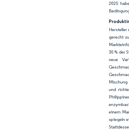
2025 habe
Bedingunge
Produkti
Herstelle
gerecht z
Markteinfü
30 % der S
neue Var
Geschmack
Geschmack
Mischung a
und richt
Philippin
enzymbasi
einem Mar
spiegeln 
Stattdess