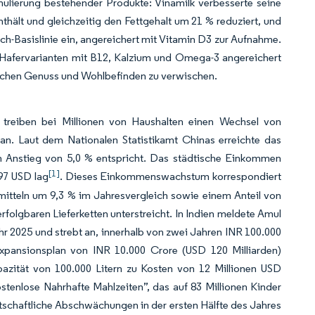
mulierung bestehender Produkte: Vinamilk verbesserte seine
ält und gleichzeitig den Fettgehalt um 21 % reduziert, und
lch-Basislinie ein, angereichert mit Vitamin D3 zur Aufnahme.
d Hafervarianten mit B12, Kalzium und Omega-3 angereichert
schen Genuss und Wohlbefinden zu verwischen.
 treiben bei Millionen von Haushalten einen Wechsel von
 an. Laut dem Nationalen Statistikamt Chinas erreichte das
 Anstieg von 5,0 % entspricht. Das städtische Einkommen
[1]
97 USD lag
. Dieses Einkommenswachstum korrespondiert
itteln um 9,3 % im Jahresvergleich sowie einem Anteil von
folgbaren Lieferketten unterstreicht. In Indien meldete Amul
hr 2025 und strebt an, innerhalb von zwei Jahren INR 100.000
Expansionsplan von INR 10.000 Crore (USD 120 Milliarden)
pazität von 100.000 Litern zu Kosten von 12 Millionen USD
tenlose Nahrhafte Mahlzeiten”, das auf 83 Millionen Kinder
irtschaftliche Abschwächungen in der ersten Hälfte des Jahres