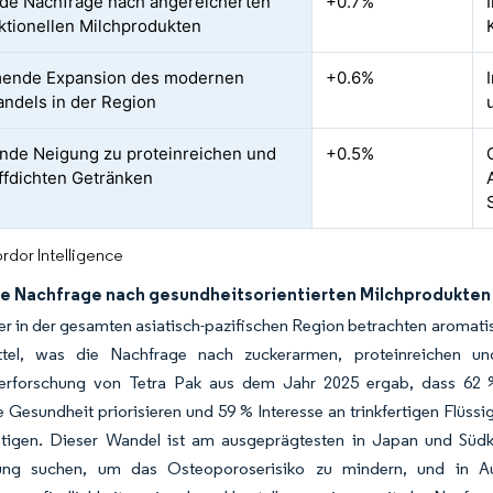
de Nachfrage nach angereicherten
+0.7%
ktionellen Milchprodukten
ende Expansion des modernen
+0.6%
andels in der Region
de Neigung zu proteinreichen und
+0.5%
ffdichten Getränken
rdor Intelligence
e Nachfrage nach gesundheitsorientierten Milchprodukten
r in der gesamten asiatisch-pazifischen Region betrachten aromatisi
tel, was die Nachfrage nach zuckerarmen, proteinreichen und
erforschung von Tetra Pak aus dem Jahr 2025 ergab, dass 62 
e Gesundheit priorisieren und 59 % Interesse an trinkfertigen Flüs
htigen. Dieser Wandel ist am ausgeprägtesten in Japan und Südk
ung suchen, um das Osteoporoserisiko zu mindern, und in Aus