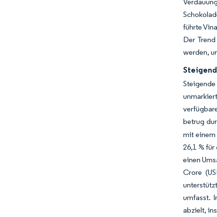
Verdauung
Schokolade
führte Vin
Der Trend 
werden, u
Steigend
Steigende
unmarkiert
verfügbar
betrug dur
mit einem
26,1 % für
einen Umsa
Crore (US
unterstüt
umfasst. I
abzielt, i