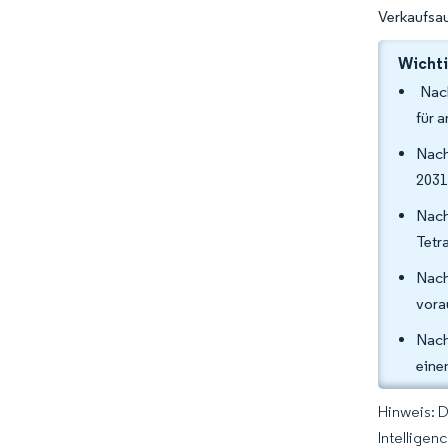
Verkaufsau
Wichti
Nach
für 
Nach
2031
Nach
Tetr
Nach
vora
Nach
eine
Hinweis: 
Intelligen