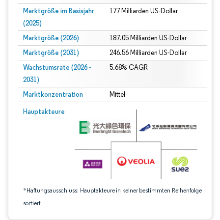
Marktgröße im Basisjahr
177 Milliarden US-Dollar
(2025)
Marktgröße (2026)
187.05 Milliarden US-Dollar
Marktgröße (2031)
246.56 Milliarden US-Dollar
Wachstumsrate (2026 -
5.68% CAGR
2031)
Marktkonzentration
Mittel
Bild © Mordor Intelligence. Wiederverwendung erfordert Namensnennung gem
Hauptakteure
*Haftungsausschluss: Hauptakteure in keiner bestimmten Reihenfolge
sortiert