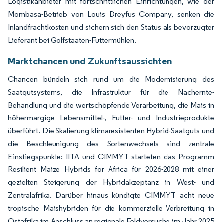
Logistikanbieter mit fortschrittlichen Einrichtungen, wie der
Mombasa-Betrieb von Louis Dreyfus Company, senken die
Inlandfrachtkosten und sichern sich den Status als bevorzugter
Lieferant bei Golfstaaten-Futtermühlen.
Marktchancen und Zukunftsaussichten
Chancen bündeln sich rund um die Modernisierung des
Saatgutsystems, die Infrastruktur für die Nachernte-
Behandlung und die wertschöpfende Verarbeitung, die Mais in
höhermargige Lebensmittel-, Futter- und Industrieprodukte
überführt. Die Skalierung klimaresistenten Hybrid-Saatguts und
die Beschleunigung des Sortenwechsels sind zentrale
Einstiegspunkte: IITA und CIMMYT starteten das Programm
Resilient Maize Hybrids for Africa für 2026-2028 mit einer
gezielten Steigerung der Hybridakzeptanz in West- und
Zentralafrika. Darüber hinaus kündigte CIMMYT acht neue
tropische Maishybriden für die kommerzielle Verbreitung in
Ostafrika im Anschluss an regionale Feldversuche im Jahr 2025