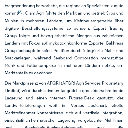
Fragmentierung hervorhebt, die regionalen Spezialisten zugute
[3]
kommt
. Olam Agri führte den Markt an und betrieb Silos und
Mühlen in mehreren Ländern, um Kleinbauerngetreide über
digitale Beschaffungssysteme zu bündeln. Export Trading
Group folgte und bezog erhebliche Mengen aus zahlreichen
Ländern mit Fokus auf mykotoxinkonforme Exporte. Bakhresa
Group behauptete seine Position durch integrierte Mahl- und
Snackanlagen, während Seaboard Corporation mehrstufige
Mehl- und Futterkomplexe in mehreren Ländern nutzte, um
Marktanteile zu gewinnen.
Die Marktpräsenz von AFGRI (AFGRI Agri Services Proprietary
Limited) wird durch seine umfangreiche grenzüberschreitende
Lagerung und einen internen Futures-Desk gestützt, der
Landwirtelieferungen weit im Voraus absichert. Große
Marktteilnehmer konzentrieren sich auf vertikale Integration,
einschließlich hermetischer Lagerung, vorgekochter Mehllinien
und Blockchain-Rückverfolgbarkeit, was die