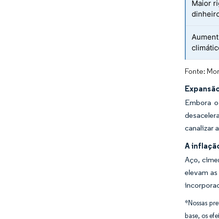
Maior r
dinheir
Aumento
climáti
Fonte: Mor
Expansão
Embora o 
desaceler
canalizar 
A inflaçã
Aço, cime
elevam as
incorpora
*Nossas pre
base, os efe