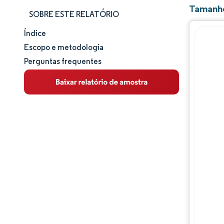
Tamanho
SOBRE ESTE RELATÓRIO
Índice
Tamanho e participação de mercado
Escopo e metodologia
Perguntas frequentes
Análise de mercado
Tendências e insights
Análise de segmentos
Análise geográfica
Panorama competitivo
Principais jogadores
Desenvolvimentos da indústria