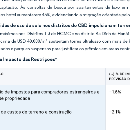
captação. As consultas de busca por apartamentos de luxo e
s-hotel aumentaram 45%, evidenciando a migração orientada pelo e
idas de uso do solo nos distritos do CBD impulsionam torres
 máximos nos Distritos 1-3 de HCMC e no distrito Ba Dinh de Hanói i
acima de USD 40.000/m² sustentam torres ultralusso com mais de 
vados e parques suspensos para justificar os prêmios em áreas centr
de Impacto das Restrições
*
ÃO
(~) % DE I
PREVISÃO 
o de impostos para compradores estrangeiros e
−1.6%
 de propriedade
o de custos de terreno e construção
−2.1%