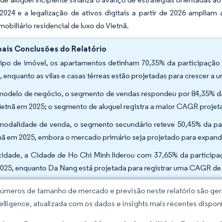
2024 e a legalização de ativos digitais a partir de 2026 ampliam a
obiliário residencial de luxo do Vietnã.
pais Conclusões do Relatório
tipo de imóvel, os apartamentos detinham 70,35% da participação 
, enquanto as vilas e casas térreas estão projetadas para crescer 
modelo de negócio, o segmento de vendas respondeu por 84,35% da 
ietnã em 2025; o segmento de aluguel registra a maior CAGR projet
modalidade de venda, o segmento secundário reteve 50,45% da part
nã em 2025, embora o mercado primário seja projetado para expan
cidade, a Cidade de Ho Chi Minh liderou com 37,65% da participaç
025, enquanto Da Nang está projetada para registrar uma CAGR de
úmeros de tamanho de mercado e previsão neste relatório são gera
elligence, atualizada com os dados e insights mais recentes disponí