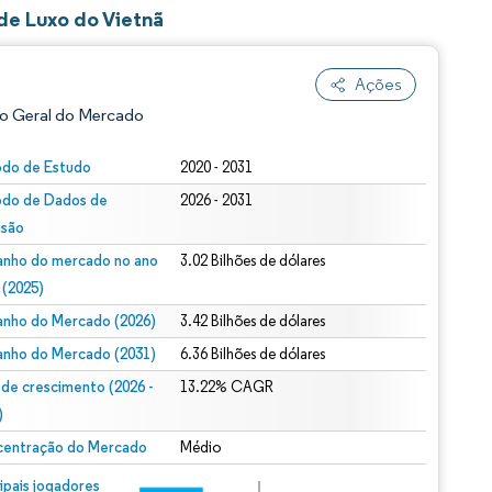
de Luxo do Vietnã
Ações
o Geral do Mercado
odo de Estudo
2020 - 2031
odo de Dados de
2026 - 2031
isão
nho do mercado no ano
3.02 Bilhões de dólares
 (2025)
nho do Mercado (2026)
3.42 Bilhões de dólares
ão conforme CC BY 4.0.
nho do Mercado (2031)
6.36 Bilhões de dólares
 de crescimento (2026 -
13.22% CAGR
)
entração do Mercado
Médio
m © Mordor Intelligence. O reuso requer atribuição conforme CC BY 4.0.
cipais jogadores