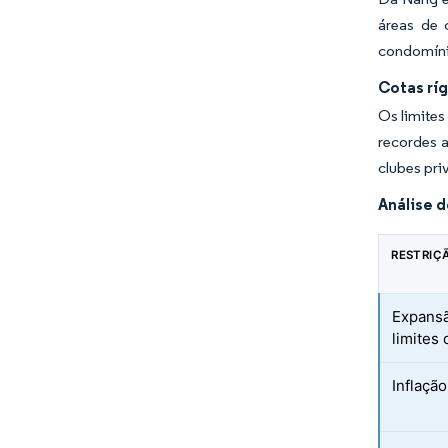
áreas de 
condomínio
Cotas ríg
Os limites
recordes 
clubes pri
Análise 
RESTRIÇ
Expansã
limites
Inflaçã