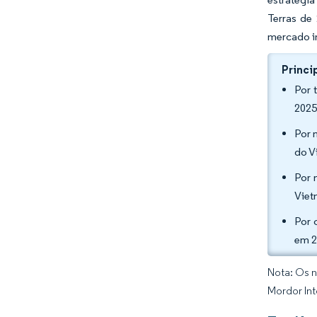
Terras de 
mercado im
Princi
Por 
2025
Por 
do V
Por 
Viet
Por 
em 2
Nota: Os n
Mordor Int