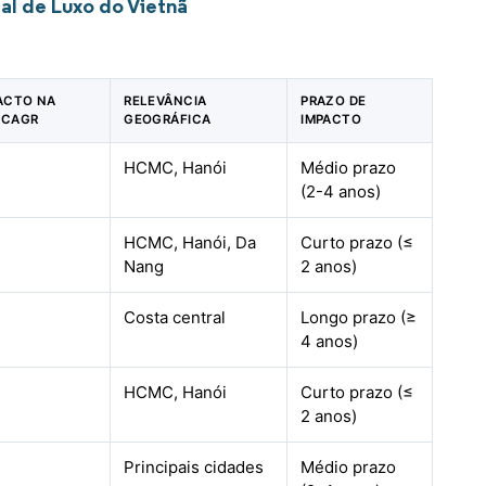
al de Luxo do Vietnã
PACTO NA
RELEVÂNCIA
PRAZO DE
 CAGR
GEOGRÁFICA
IMPACTO
HCMC, Hanói
Médio prazo
(2-4 anos)
HCMC, Hanói, Da
Curto prazo (≤
Nang
2 anos)
Costa central
Longo prazo (≥
4 anos)
HCMC, Hanói
Curto prazo (≤
2 anos)
Principais cidades
Médio prazo