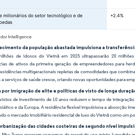
 milionários do setor tecnológico e de
+2.4%
moedas
dor Intelligence
ecimento da população abastada impulsiona a transferência
ilhões de idosos do Vietnã em 2025 ultrapassarão 20 milhõe
ncias de ativos da primeira geração de empreendedores para her
 residências multigeracionais repletas de comodidades que combi
 a serviços de saúde cresce, criando novas oportunidades para em
or imigração de elite e políticas de visto de longa duração
istos de investimento de 10 anos reduzem o tempo de integração p
siático e da Europa. A residência flexível impulsiona a absorção im
do o mercado imobiliário residencial de luxo do Vietnã como um po
urbanização das cidades costeiras de segundo nível impulsi
 Nha Trang ancoram esquemas de resort de uso misto à medida qu