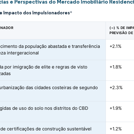
ias e Perspectivas do Mercado Imobiliário Residenci
de Impacto dos Impulsionadores
*
ONADOR
(~) % DE IM
PREVISÃO DE
cimento da população abastada e transferência
+2.1%
eza intergeracional
 por imigração de elite e regras de visto
+1.8%
izadas
urbanização das cidades costeiras de segundo
+2.3%
ígidas de uso do solo nos distritos do CBD
+1.9%
de certificações de construção sustentável
+1.2%