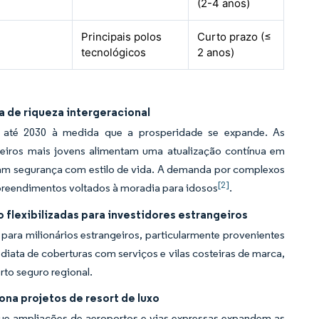
(2-4 anos)
Principais polos
Curto prazo (≤
tecnológicos
2 anos)
 de riqueza intergeracional
s até 2030 à medida que a prosperidade se expande. As
deiros mais jovens alimentam uma atualização contínua em
nam segurança com estilo de vida. A demanda por complexos
[2]
preendimentos voltados à moradia para idosos
.
 flexibilizadas para investidores estrangeiros
ara milionários estrangeiros, particularmente provenientes
ediata de coberturas com serviços e vilas costeiras de marca,
rto seguro regional.
ona projetos de resort de luxo
e ampliações de aeroportos e vias expressas expandem as