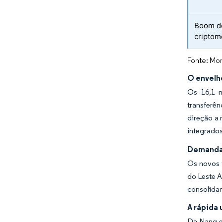
Boom de
cripto
Fonte: Mor
O envelh
Os 16,1 m
transferê
direção a
integrados
Demanda p
Os novos v
do Leste A
consolidan
A rápida 
Da Nang e