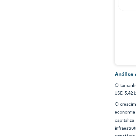
Análise 
O tamanho
USD 3,42 b
O crescim
economia 
capitaliz
infraestr
estratégia