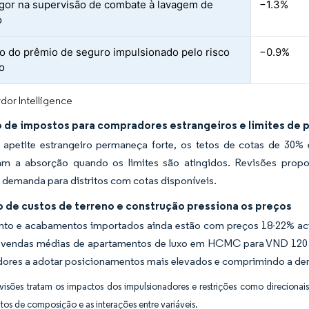
igor na supervisão de combate à lavagem de
−1.3%
o
 do prêmio de seguro impulsionado pelo risco
−0.9%
co
dor Intelligence
 de impostos para compradores estrangeiros e limites de 
apetite estrangeiro permaneça forte, os tetos de cotas de 30% 
am a absorção quando os limites são atingidos. Revisões propo
a demanda para distritos com cotas disponíveis.
o de custos de terreno e construção pressiona os preços
nto e acabamentos importados ainda estão com preços 18-22% acim
 vendas médias de apartamentos de luxo em HCMC para VND 120 
dores a adotar posicionamentos mais elevados e comprimindo a de
visões tratam os impactos dos impulsionadores e restrições como direcionais
itos de composição e as interações entre variáveis.