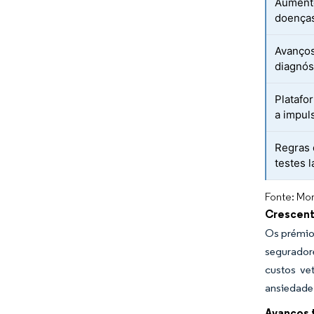
Aumento
doenças
Avanços
diagnós
Platafo
a impul
Regras 
testes 
Fonte: Mor
Crescent
Os prémios
seguradore
custos ve
ansiedade
Avanços 