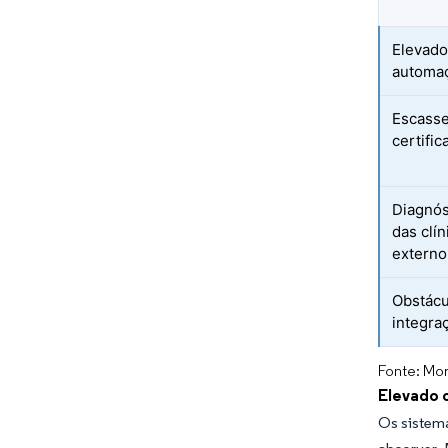
Elevado
automaç
Escasse
certifi
Diagnós
das clí
externo
Obstácu
integra
Fonte: Mor
Elevado 
Os sistem