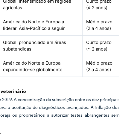
Global, intensificado em regiões
Curto prazo
agrícolas
(≤ 2 anos)
América do Norte e Europa a
Médio prazo
liderar, Ásia-Pacífico a seguir
(2 a 4 anos)
Global, pronunciado em áreas
Curto prazo
subatendidas
(≤ 2 anos)
América do Norte e Europa,
Médio prazo
expandindo-se globalmente
(2 a 4 anos)
veterinário
2019. A concentração da subscrição entre os dez principais
leva a aceitação de diagnósticos avançados. A inflação dos
oraja os proprietários a autorizar testes abrangentes sem
r