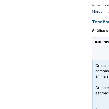
Nota: Os n
Mordor Int
Tendênc
Análise 
IMPULSI
Crescim
companh
animais
Crescen
estimaç