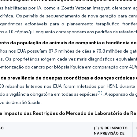
s habilitadas por IA, como a Zoetis Vetscan Imagyst, oferecem ago
 clínica. Os painéis de sequenciamento de nova geração para ca
 genómicas acionáveis para o planeamento terapêutico fronti
os a 10 cópias/µL enquanto correspondem aos padrões de referênci
nto da população de animais de companhia e tendência de
lios nos EUA possuíam 87,9 milhões de cães e 73,8 milhões de gat
cas. Os proprietários exigem cada vez mais diagnósticos equivale
nitorização do cancro por biópsia líquida em comparação com 41% 
da prevalência de doenças zoonóticas e doenças crónicas
00 rebanhos leiteiros nos EUA foram infetados por H5N1 durante 
[1]
do a vigilância obrigatória em todas as espécies
. A expansão da 
ivo de Uma Só Saúde.
de Impacto das Restrições do Mercado de Laboratório de Re
ÃO
(˜) % DE IMPACTO
NA PREVISÃO DE