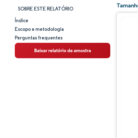
Tamanho
SOBRE ESTE RELATÓRIO
Índice
Tamanho e participação de mercado
Escopo e metodologia
Perguntas frequentes
Análise de mercado
Tendências e insights
Análise de segmentos
Análise geográfica
Panorama regulatório
Panorama competitivo
Principais jogadores