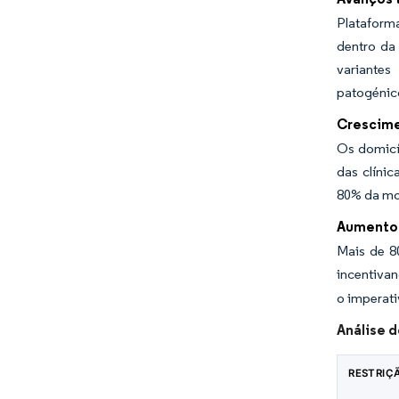
Plataforma
dentro da
variantes
patogénic
Crescime
Os domicí
das clíni
80% da mo
Aumento 
Mais de 8
incentivan
o imperat
Análise 
RESTRIÇ