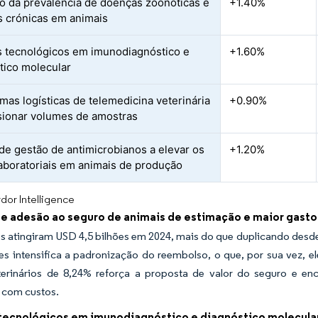
 da prevalência de doenças zoonóticas e
+1.40%
 crónicas em animais
 tecnológicos em imunodiagnóstico e
+1.60%
tico molecular
rmas logísticas de telemedicina veterinária
+0.90%
sionar volumes de amostras
de gestão de antimicrobianos a elevar os
+1.20%
laboratoriais em animais de produção
dor Intelligence
e adesão ao seguro de animais de estimação e maior gasto 
 atingiram USD 4,5 bilhões em 2024, mais do que duplicando desde 
s intensifica a padronização do reembolso, o que, por sua vez, e
terinários de 8,24% reforça a proposta de valor do seguro e enc
 com custos.
tecnológicos em imunodiagnóstico e diagnóstico molecula