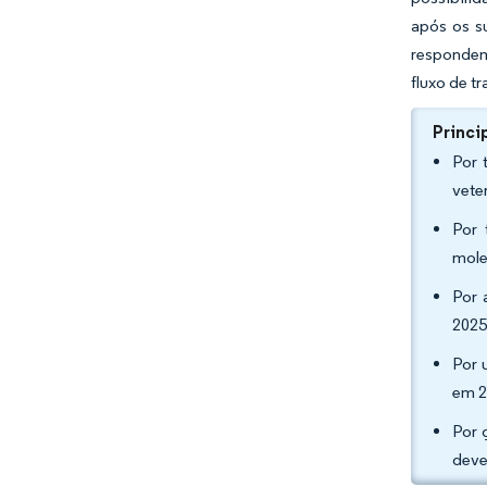
após os s
respondem 
fluxo de t
Princi
Por 
vete
Por 
mole
Por 
2025
Por 
em 2
Por 
deve