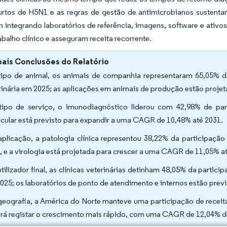
urtos de H5N1 e as regras de gestão de antimicrobianos sustentam
integrando laboratórios de referência, imagens, software e ativos
rabalho clínico e asseguram receita recorrente.
pais Conclusões do Relatório
tipo de animal, os animais de companhia representaram 65,05% d
rinária em 2025; as aplicações em animais de produção estão proje
tipo de serviço, o imunodiagnóstico liderou com 42,98% de par
cular está previsto para expandir a uma CAGR de 10,48% até 2031.
aplicação, a patologia clínica representou 38,22% da participação
, e a virologia está projetada para crescer a uma CAGR de 11,05% a
utilizador final, as clínicas veterinárias detinham 48,05% da partic
025; os laboratórios de ponto de atendimento e internos estão pre
geografia, a América do Norte manteve uma participação de receit
rá registar o crescimento mais rápido, com uma CAGR de 12,04% d