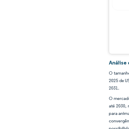
Oportunidades e perspectivas
Desenvolvimentos da indústria
Análise
O tamanho 
2025 de U
2031.
O mercado 
até 2030,
para anim
convergên
possibili