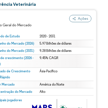
ência Veterinária
Ações
o Geral do Mercado
odo de Estudo
2020 - 2031
nho do Mercado (2026)
5.97 Bilhões de dólares
nho do Mercado (2031)
9.38 Bilhões de dólares
 de crescimento (2026 -
9.45% CAGR
)
ado de Crescimento
Ásia-Pacífico
ão conforme CC BY 4.0.
 Rápido
r Mercado
América do Norte
entração do Mercado
Alto
m © Mordor Intelligence. O reuso requer atribuição conforme CC BY 4.0.
cipais jogadores