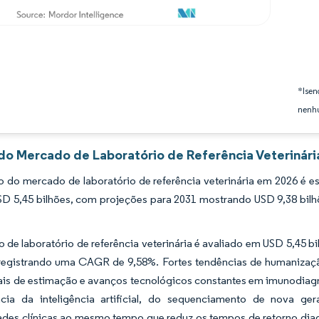
*Isen
nenhu
 do Mercado de Laboratório de Referência Veterinári
do mercado de laboratório de referência veterinária em 2026 é es
SD 5,45 bilhões, com projeções para 2031 mostrando USD 9,38 bil
de laboratório de referência veterinária é avaliado em USD 5,45 bi
 registrando uma CAGR de 9,58%. Fortes tendências de humanizaçã
ais de estimação e avanços tecnológicos constantes em imunodiagn
cia da inteligência artificial, do sequenciamento de nova g
dades clínicas ao mesmo tempo que reduz os tempos de retorno dia