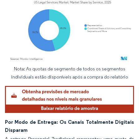
Nota: As quotas de segmento de todos os segmentos
Imagem © Mordor Intelligence. O reuso requer atribuição conforme CC BY 4.0.
individuais estão disponíveis após a compra do relatório
Por Modo de Entrega: Os Canais Totalmente Digitais
Disparam
A entrega Presencial Tradicional representou uma quota de