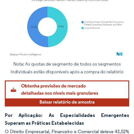
Nota: As quotas de segmento de todos os segmentos
Imagem © Mordor Intelligence. O reuso requer atribuição conforme CC BY 4.0.
individuais estão disponíveis após a compra do relatório
Por Aplicação: As Especialidades Emergentes
Superam as Práticas Estabelecidas
O Direito Empresarial, Financeiro e Comercial deteve 43,52%