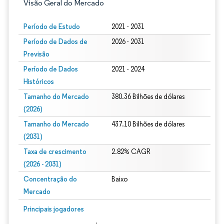
Visão Geral do Mercado
Período de Estudo
2021 - 2031
Período de Dados de
2026 - 2031
Previsão
Período de Dados
2021 - 2024
Históricos
Tamanho do Mercado
380.36 Bilhões de dólares
(2026)
Tamanho do Mercado
437.10 Bilhões de dólares
(2031)
Taxa de crescimento
2.82% CAGR
(2026 - 2031)
Concentração do
Baixo
Mercado
Imagem © Mordor Intelligence. O reuso requer atribuição conforme CC BY 4.0.
Principais jogadores