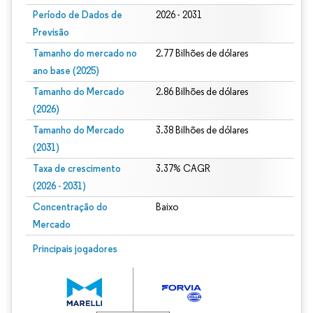
Período de Dados de
2026 - 2031
Previsão
Tamanho do mercado no
2.77 Bilhões de dólares
ano base (2025)
Tamanho do Mercado
2.86 Bilhões de dólares
(2026)
Tamanho do Mercado
3.38 Bilhões de dólares
(2031)
Taxa de crescimento
3.37% CAGR
(2026 - 2031)
Concentração do
Baixo
Mercado
Imagem © Mordor Intelligence. O reuso requer atribuição conforme CC BY 4.0.
Principais jogadores