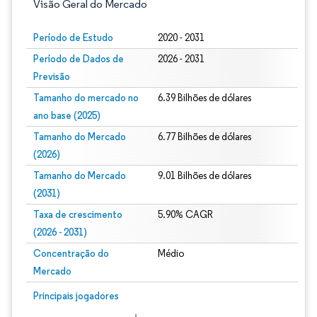
Visão Geral do Mercado
Período de Estudo
2020 - 2031
Período de Dados de
2026 - 2031
Previsão
Tamanho do mercado no
6.39 Bilhões de dólares
ano base (2025)
Tamanho do Mercado
6.77 Bilhões de dólares
(2026)
Tamanho do Mercado
9.01 Bilhões de dólares
(2031)
Taxa de crescimento
5.90% CAGR
(2026 - 2031)
Concentração do
Médio
Mercado
Imagem © Mordor Intelligence. O reuso requer atribuição conforme CC BY 4.0.
Principais jogadores