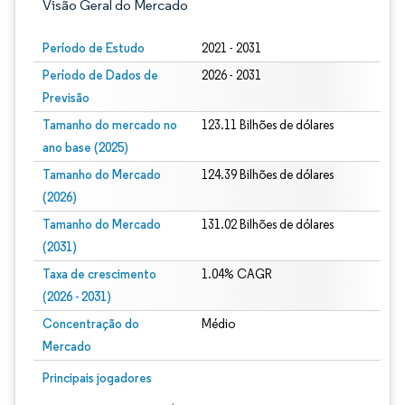
Visão Geral do Mercado
Período de Estudo
2021 - 2031
Período de Dados de
2026 - 2031
Previsão
Tamanho do mercado no
123.11 Bilhões de dólares
ano base (2025)
Tamanho do Mercado
124.39 Bilhões de dólares
(2026)
Tamanho do Mercado
131.02 Bilhões de dólares
(2031)
Taxa de crescimento
1.04% CAGR
(2026 - 2031)
Concentração do
Médio
Mercado
Imagem © Mordor Intelligence. O reuso requer atribuição conforme CC BY 4.0.
Principais jogadores