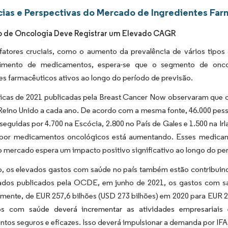
ias e Perspectivas do Mercado de Ingredientes Farm
 de Oncologia Deve Registrar um Elevado CAGR
fatores cruciais, como o aumento da prevalência de vários tipos
imento de medicamentos, espera-se que o segmento de oncolo
es farmacêuticos ativos ao longo do período de previsão.
sticas de 2021 publicadas pela Breast Cancer Now observaram que 
eino Unido a cada ano. De acordo com a mesma fonte, 46.000 pess
seguidas por 4.700 na Escócia, 2.800 no País de Gales e 1.500 na I
or medicamentos oncológicos está aumentando. Esses medicame
o mercado espera um impacto positivo significativo ao longo do pe
o, os elevados gastos com saúde no país também estão contribuin
dos publicados pela OCDE, em junho de 2021, os gastos com 
mente, de EUR 257,6 bilhões (USD 273 bilhões) em 2020 para EUR 2
s com saúde deverá incrementar as atividades empresariais 
tos seguros e eficazes. Isso deverá impulsionar a demanda por IFA