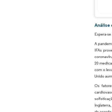
Análise
Espera-se 
A pandemi
IFAs prov
coronavír
20 medica
com o lev
Unido aum
Os fatore
cardiovas
sofistica
Inglaterra
de acordo 