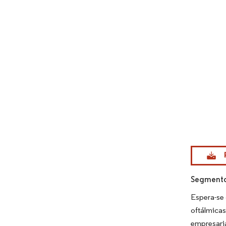
Imagem © Mo
Segmento 
Espera-se
oftálmica
empresari