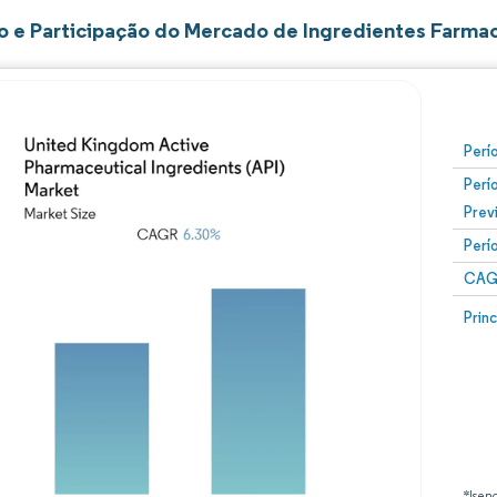
 e Participação do Mercado de Ingredientes Farmacê
Perí
Perí
Prev
Perí
CAG
Prin
*Isen