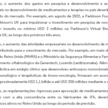
o, o aumento dos gastos em pesquisa e desenvolvimento e as c
ais no desenvolvimento de medicamentos e terapias no país deverã
to do mercado. Por exemplo, em agosto de 2022, a Parkinson Foun
kinson's UK para impulsionar o investimento em pesquisa de nov
n investiu no mínimo USD 3 milhões na Parkinson's Virtual B
s UK, ao longo dos próximos três anos.
o, o aumento das atividades empresariais no desenvolvimento de
tribuindo para o crescimento do mercado. Por exemplo, em maio 
o Reino Unido (MHRA) e o Ministério da Segurança Alimentar e Far
mento oftalmológico da Genentech, Lucentis (ranibizumabe). Além 
êutica em estágio clínico que desenvolveu anticorpos monoclona
munológico e terapêuticas de imuno-oncologia, firmaram um acor
e aproximadamente USD 1,1 bilhão e até USD 350 milhões mediante 
o, as regulamentações rigorosas para aprovação de medicamentos,
e com a alta concorrência entre os fabricantes de IFA, dever
cos ativos no Reino Unido ao longo do período de previsão.