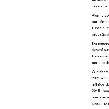
circulatór
Além diss
aproximad
Esses núm
previsão d
Da mesma 
deverá au
Parkinson
período de
O diabete
2021, 4,9 
milhões de
2045, re
medicamen
crescimen