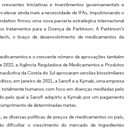
rescentes iniciativas e investimentos governamentais e
o elevar ainda mais a necessidade de IFAs, impulsionando o
dation firmou uma nova parceria estratégica internacional
os tratamentos para a Doença de Parkinson. A Parkinson's
iotech, o braço de desenvolvimento de medicamentos da
 medicamentos e o crescente número de aprovações também
de 2022, a Agência Reguladora de Medicamentos e Produtos
macêutica da Coreia do Sul aprovaram versões biossimilares
disso, em janeiro de 2021, a Sanofi e a Kymab, uma empresa
is totalmente humanos com foco em doenças mediadas pelo
do pelo qual a Sanofi adquiriu a Kymab por um pagamento
o cumprimento de determinadas metas.
 as diversas políticas de preços de medicamentos no país,
ão dificultar o crescimento do mercado de ingredientes