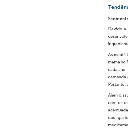
Tendênc
Segmento
Devido a 
desenvolv
ingredient
As estatí
mama no R
cada ano, 
demanda p
Portanto, 
Além diss
com os da
acentuada
dos gasto
medicamen