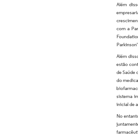
Além diss
empresari
crescimen
com a Par
Foundatio
Parkinson'
Além diss
estão con
de Saúde d
do medica
biofarmac
sistema i
inicial d
No entant
juntament
farmacêuti