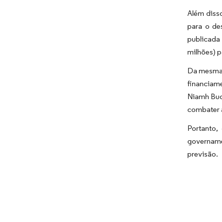
Além diss
para o de
publicada
milhões) p
Da mesma f
financiam
Niamh Buc
combater a
Portanto,
govername
previsão.