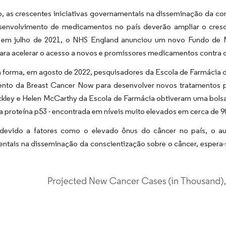
o, as crescentes iniciativas governamentais na disseminação da c
senvolvimento de medicamentos no país deverão ampliar o cres
 em julho de 2021, o NHS England anunciou um novo Fundo de 
ara acelerar o acesso a novos e promissores medicamentos contra o
orma, em agosto de 2022, pesquisadores da Escola de Farmácia da 
ento da Breast Cancer Now para desenvolver novos tratamentos 
kley e Helen McCarthy da Escola de Farmácia obtiveram uma bols
 proteína p53 - encontrada em níveis muito elevados em cerca de 
 devido a fatores como o elevado ônus do câncer no país, o a
ntais na disseminação da conscientização sobre o câncer, espera