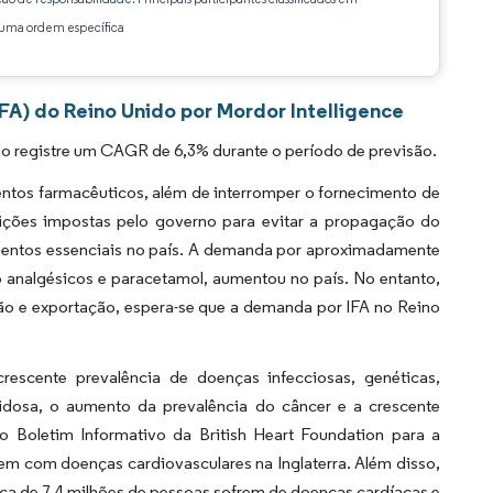
ma ordem específica
FA) do Reino Unido por Mordor Intelligence
o registre um CAGR de 6,3% durante o período de previsão.
tos farmacêuticos, além de interromper o fornecimento de
rições impostas pelo governo para evitar a propagação do
mentos essenciais no país. A demanda por aproximadamente
 analgésicos e paracetamol, aumentou no país. No entanto,
ão e exportação, espera-se que a demanda por IFA no Reino
escente prevalência de doenças infecciosas, genéticas,
idosa, o aumento da prevalência do câncer e a crescente
 Boletim Informativo da British Heart Foundation para a
vem com doenças cardiovasculares na Inglaterra. Além disso,
rca de 7,4 milhões de pessoas sofrem de doenças cardíacas e