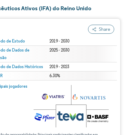
uticos Ativos (IFA) do Reino Unido
Share
odo de Estudo
2019 - 2030
odo de Dados de
2025 - 2030
isão
odo de Dados Históricos
2019 - 2023
R
6.30%
cipais jogadores
ção de responsabilidade: Principais participantes classificados em