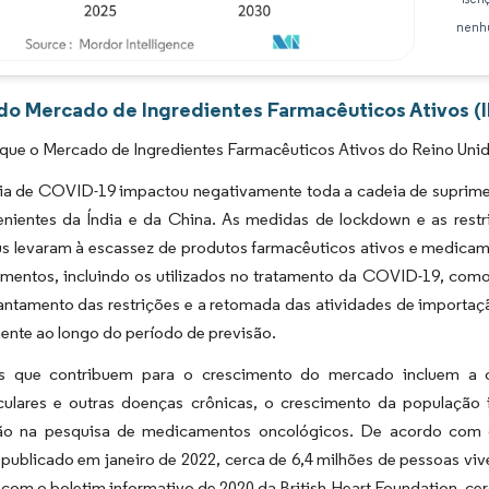
nenhu
Imagem © Mordor Intelligence. O reuso requer atribuição conforme CC BY 4.0.
 do Mercado de Ingredientes Farmacêuticos Ativos (I
que o Mercado de Ingredientes Farmacêuticos Ativos do Reino Unid
a de COVID-19 impactou negativamente toda a cadeia de suprimen
enientes da Índia e da China. As medidas de lockdown e as rest
us levaram à escassez de produtos farmacêuticos ativos e medica
mentos, incluindo os utilizados no tratamento da COVID-19, como
antamento das restrições e a retomada das atividades de importaç
ente ao longo do período de previsão.
s que contribuem para o crescimento do mercado incluem a cr
culares e outras doenças crônicas, o crescimento da população 
ção na pesquisa de medicamentos oncológicos. De acordo com o
, publicado em janeiro de 2022, cerca de 6,4 milhões de pessoas vi
com o boletim informativo de 2020 da British Heart Foundation, ce