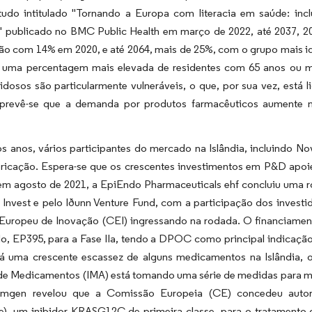
udo intitulado "Tornando a Europa com literacia em saúde: incl
 publicado no BMC Public Health em março de 2022, até 2037, 20
o com 14% em 2020, e até 2064, mais de 25%, com o grupo mais id
m uma percentagem mais elevada de residentes com 65 anos ou ma
idosos são particularmente vulneráveis, o que, por sua vez, está 
 prevê-se que a demanda por produtos farmacêuticos aumente n
os anos, vários participantes do mercado na Islândia, incluindo 
ricação. Espera-se que os crescentes investimentos em P&D apoie
em agosto de 2021, a EpiEndo Pharmaceuticals ehf concluiu uma r
e Invest e pelo Iðunn Venture Fund, com a participação dos inves
Europeu de Inovação (CEI) ingressando na rodada. O financiament
, EP395, para a Fase IIa, tendo a DPOC como principal indicação.
há uma crescente escassez de alguns medicamentos na Islândia, 
de Medicamentos (IMA) está tomando uma série de medidas para min
Amgen revelou que a Comissão Europeia (CE) concedeu autor
be), um inibidor KRASG12C de primeira classe, para o tratamento