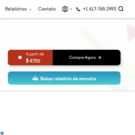
Relatórios
Contato
+1 617-765-2493
4750
ia