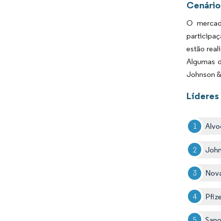
Cenário
O mercado
participa
estão real
Algumas d
Johnson & 
Líderes
Alvo
John
Nova
Pfize
Sano