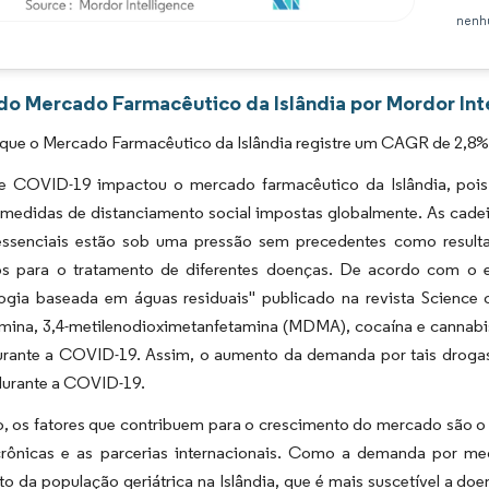
nenhu
Imagem © Mordor Intelligence. O reuso requer atribuição conforme CC BY 4.0.
 do Mercado Farmacêutico da Islândia por Mordor Int
que o Mercado Farmacêutico da Islândia registre um CAGR de 2,8% 
e COVID-19 impactou o mercado farmacêutico da Islândia, pois 
 medidas de distanciamento social impostas globalmente. As cadei
ssenciais estão sob uma pressão sem precedentes como result
os para o tratamento de diferentes doenças. De acordo com o es
ogia baseada em águas residuais" publicado na revista Science 
mina, 3,4-metilenodioximetanfetamina (MDMA), cocaína e cannabis 
durante a COVID-19. Assim, o aumento da demanda por tais drogas
urante a COVID-19.
, os fatores que contribuem para o crescimento do mercado são o 
rônicas e as parcerias internacionais. Como a demanda por me
o da população geriátrica na Islândia, que é mais suscetível a d