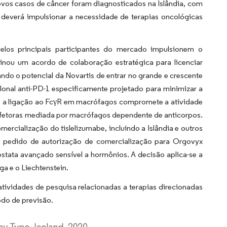
os casos de câncer foram diagnosticados na Islândia, com
 deverá impulsionar a necessidade de terapias oncológicas
elos principais participantes do mercado impulsionem o
inou um acordo de colaboração estratégica para licenciar
ando o potencial da Novartis de entrar no grande e crescente
onal anti-PD-1 especificamente projetado para minimizar a
e a ligação ao FcγR em macrófagos compromete a atividade
 efetoras mediada por macrófagos dependente de anticorpos.
ercialização do tislelizumabe, incluindo a Islândia e outros
o pedido de autorização de comercialização para Orgovyx
óstata avançado sensível a hormônios. A decisão aplica-se a
ga e o Liechtenstein.
tividades de pesquisa relacionadas a terapias direcionadas
odo de previsão.