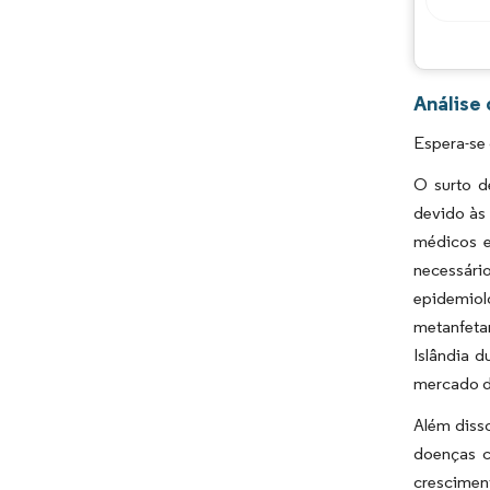
Análise
Espera-se 
O surto d
devido às
médicos e
necessári
epidemiol
metanfeta
Islândia 
mercado d
Além disso
doenças c
cresciment