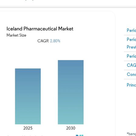
Perí
Perí
Prev
Perí
CAG
Conc
Prin
*Isen