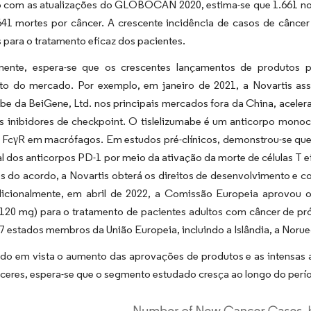
 com as atualizações do GLOBOCAN 2020, estima-se que 1.661 nov
641 mortes por câncer. A crescente incidência de casos de câncer
para o tratamento eficaz dos pacientes.
mente, espera-se que os crescentes lançamentos de produtos p
to do mercado. Por exemplo, em janeiro de 2021, a Novartis ass
abe da BeiGene, Ltd. nos principais mercados fora da China, aceler
 inibidores de checkpoint. O tislelizumabe é um anticorpo monocl
o FcγR em macrófagos. Em estudos pré-clínicos, demonstrou-se qu
l dos anticorpos PD-1 por meio da ativação da morte de células T
 do acordo, a Novartis obterá os direitos de desenvolvimento e com
dicionalmente, em abril de 2022, a Comissão Europeia aprovou 
, 120 mg) para o tratamento de pacientes adultos com câncer de pr
7 estados membros da União Europeia, incluindo a Islândia, a Norue
do em vista o aumento das aprovações de produtos e as intensas a
ceres, espera-se que o segmento estudado cresça ao longo do perí