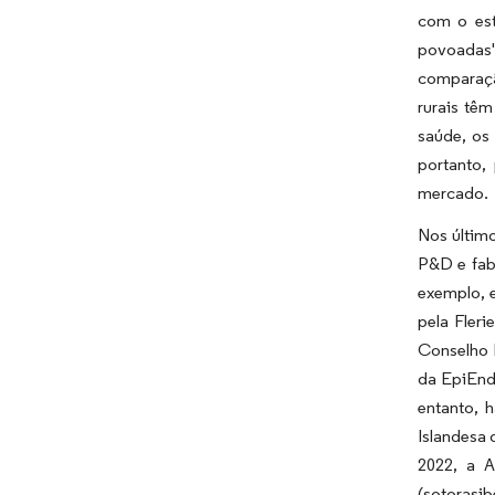
com o est
povoadas"
comparaçã
rurais tê
saúde, os 
portanto,
mercado.
Nos últim
P&D e fab
exemplo, 
pela Fleri
Conselho 
da EpiEndo
entanto, 
Islandesa 
2022, a 
(sotorasi