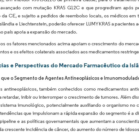
vançado com mutação KRAS G12C e que progrediram após pelo 
 da CE, e sujeito a pedidos de reembolso locais, os médicos em
Islândia e Liechtenstein, poderão oferecer LUMYKRAS a pacientes
no país apoia a expansão do mercado.
dos os fatores mencionados acima apoiam o crescimento do mercado
tos e os efeitos colaterais associados aos medicamentos restrin
ias e Perspectivas do Mercado Farmacêutico da Islâ
 que o Segmento de Agentes Antineoplásicos e Imunomodulado
s antineoplásicos, também conhecidos como medicamentos anti
a retardar, inibir ou interromper o crescimento de tumores. Além
 sistema imunológico, potencialmente auxiliando o organismo no c
s tendências que impulsionam a rápida expansão do segmento é a d
pipeline e as políticas governamentais que aumentam a conscientiz
da crescente incidência de câncer, do aumento do número de idosos 