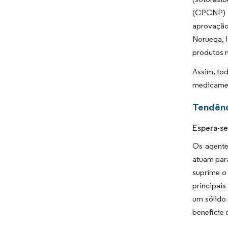
(CPCNP) a
aprovação
Noruega, 
produtos 
Assim, to
medicamen
Tendênc
Espera-se
Os agente
atuam par
suprime o
principai
um sólido 
beneficie 