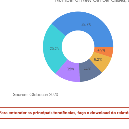
rdor Intelligence. O reuso requer atribuição conforme CC BY 4.0.