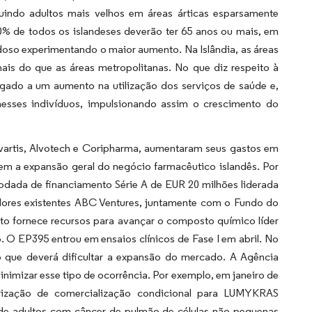
uindo adultos mais velhos em áreas árticas esparsamente
% de todos os islandeses deverão ter 65 anos ou mais, em
oso experimentando o maior aumento. Na Islândia, as áreas
is do que as áreas metropolitanas. No que diz respeito à
ligado a um aumento na utilização dos serviços de saúde e,
esses indivíduos, impulsionando assim o crescimento do
Novartis, Alvotech e Coripharma, aumentaram seus gastos em
m a expansão geral do negócio farmacêutico islandês. Por
odada de financiamento Série A de EUR 20 milhões liderada
tidores existentes ABC Ventures, juntamente com o Fundo do
o fornece recursos para avançar o composto químico líder
 O EP395 entrou em ensaios clínicos de Fase I em abril. No
o que deverá dificultar a expansão do mercado. A Agência
imizar esse tipo de ocorrência. Por exemplo, em janeiro de
ização de comercialização condicional para LUMYKRAS
 de adultos com câncer de pulmão de células não pequenas