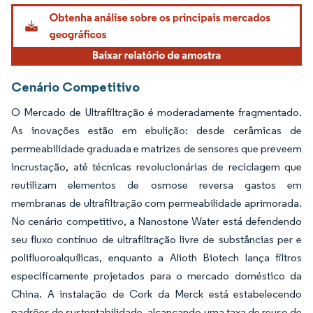
Imagem © Mordor Intelligence. O reuso requer atribuição conforme CC BY 4.0.
Cenário Competitivo
O Mercado de Ultrafiltração é moderadamente fragmentado.
As inovações estão em ebulição: desde cerâmicas de
permeabilidade graduada e matrizes de sensores que preveem
incrustação, até técnicas revolucionárias de reciclagem que
reutilizam elementos de osmose reversa gastos em
membranas de ultrafiltração com permeabilidade aprimorada.
No cenário competitivo, a Nanostone Water está defendendo
seu fluxo contínuo de ultrafiltração livre de substâncias per e
polifluoroalquílicas, enquanto a Alioth Biotech lança filtros
especificamente projetados para o mercado doméstico da
China. A instalação de Cork da Merck está estabelecendo
padrões de sustentabilidade, alcançando uma taxa de reuso de