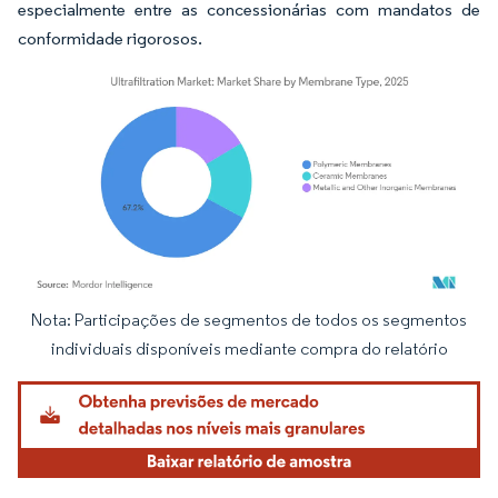
especialmente entre as concessionárias com mandatos de
conformidade rigorosos.
Nota: Participações de segmentos de todos os segmentos
Imagem © Mordor Intelligence. O reuso requer atribuição conforme CC BY 4.0.
individuais disponíveis mediante compra do relatório