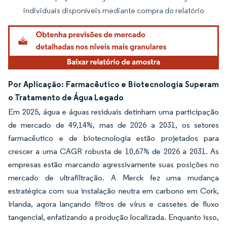
Imagem © Mordor Intelligence. O reuso requer atribuição conforme CC BY 4.0.
individuais disponíveis mediante compra do relatório
Por Aplicação: Farmacêutico e Biotecnologia Superam
o Tratamento de Água Legado
Em 2025, água e águas residuais detinham uma participação
de mercado de 49,14%, mas de 2026 a 2031, os setores
farmacêutico e de biotecnologia estão projetados para
crescer a uma CAGR robusta de 10,67% de 2026 a 2031. As
empresas estão marcando agressivamente suas posições no
mercado de ultrafiltração. A Merck fez uma mudança
estratégica com sua instalação neutra em carbono em Cork,
Irlanda, agora lançando filtros de vírus e cassetes de fluxo
tangencial, enfatizando a produção localizada. Enquanto isso,