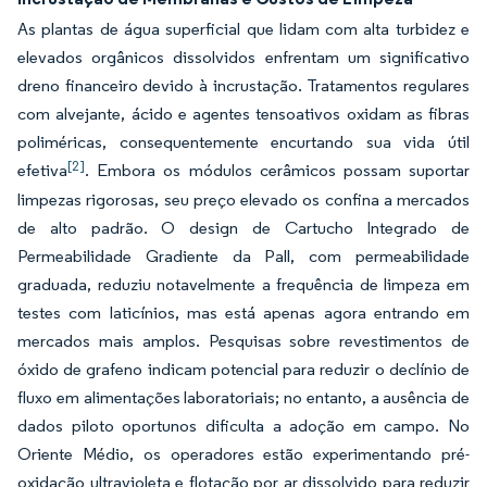
As plantas de água superficial que lidam com alta turbidez e
elevados orgânicos dissolvidos enfrentam um significativo
dreno financeiro devido à incrustação. Tratamentos regulares
com alvejante, ácido e agentes tensoativos oxidam as fibras
poliméricas, consequentemente encurtando sua vida útil
[2]
efetiva
. Embora os módulos cerâmicos possam suportar
limpezas rigorosas, seu preço elevado os confina a mercados
de alto padrão. O design de Cartucho Integrado de
Permeabilidade Gradiente da Pall, com permeabilidade
graduada, reduziu notavelmente a frequência de limpeza em
testes com laticínios, mas está apenas agora entrando em
mercados mais amplos. Pesquisas sobre revestimentos de
óxido de grafeno indicam potencial para reduzir o declínio de
fluxo em alimentações laboratoriais; no entanto, a ausência de
dados piloto oportunos dificulta a adoção em campo. No
Oriente Médio, os operadores estão experimentando pré-
oxidação ultravioleta e flotação por ar dissolvido para reduzir