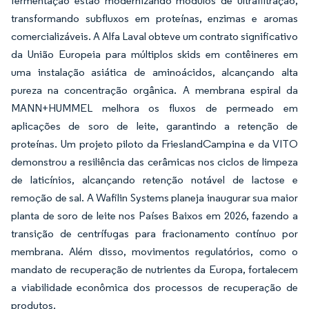
fermentação estão modernizando módulos de ultrafiltração,
transformando subfluxos em proteínas, enzimas e aromas
comercializáveis. A Alfa Laval obteve um contrato significativo
da União Europeia para múltiplos skids em contêineres em
uma instalação asiática de aminoácidos, alcançando alta
pureza na concentração orgânica. A membrana espiral da
MANN+HUMMEL melhora os fluxos de permeado em
aplicações de soro de leite, garantindo a retenção de
proteínas. Um projeto piloto da FrieslandCampina e da VITO
demonstrou a resiliência das cerâmicas nos ciclos de limpeza
de laticínios, alcançando retenção notável de lactose e
remoção de sal. A Wafilin Systems planeja inaugurar sua maior
planta de soro de leite nos Países Baixos em 2026, fazendo a
transição de centrífugas para fracionamento contínuo por
membrana. Além disso, movimentos regulatórios, como o
mandato de recuperação de nutrientes da Europa, fortalecem
a viabilidade econômica dos processos de recuperação de
produtos.