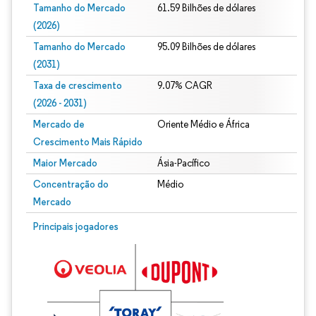
Tamanho do Mercado
61.59 Bilhões de dólares
(2026)
Tamanho do Mercado
95.09 Bilhões de dólares
(2031)
Taxa de crescimento
9.07% CAGR
(2026 - 2031)
Mercado de
Oriente Médio e África
Crescimento Mais Rápido
Maior Mercado
Ásia-Pacífico
Concentração do
Médio
Mercado
Imagem © Mordor Intelligence. O reuso requer atribuição conforme CC BY 4.0.
Principais jogadores