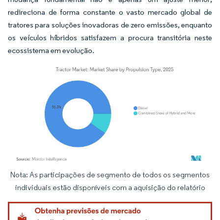
redireciona de forma constante o vasto mercado global de
tratores para soluções inovadoras de zero emissões, enquanto
os veículos híbridos satisfazem a procura transitória neste
ecossistema em evolução.
Nota: As participações de segmento de todos os segmentos
Imagem © Mordor Intelligence. O reuso requer atribuição conforme CC BY 4.0.
individuais estão disponíveis com a aquisição do relatório