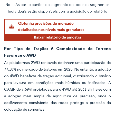
Nota: As participações de segmento de todos os segmentos
Imagem © Mordor Intelligence. O reuso requer atribuição conforme CC BY 4.0.
individuais estão disponíveis com a aquisição do relatório
Por Tipo de Tração: A Complexidade do Terreno
Favorece o AWD
As plataformas 2WD rentáveis detinham uma participação de
77,10% no mercado de tratores em 2025. No entanto, a adoção
do 4WD beneficia de tração adicional, distribuindo o binário
para lavoura em condições mais húmidas ou inclinadas. A
CAGR de 7,69% projetada para o 4WD até 2031 alinha-se com
a adoção mais ampla de agricultura de precisão, onde o
deslizamento consistente das rodas protege a precisão da
colocação de sementes.