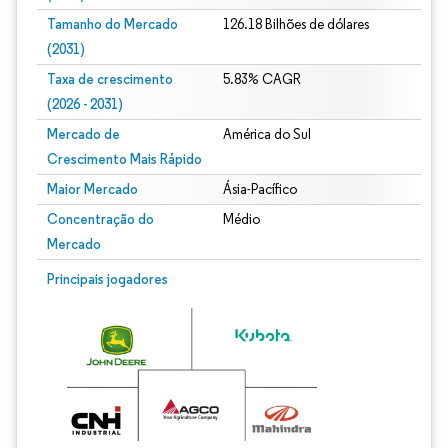
Tamanho do Mercado
126.18 Bilhões de dólares
(2031)
Taxa de crescimento
5.83% CAGR
(2026 - 2031)
Mercado de
América do Sul
Crescimento Mais Rápido
Maior Mercado
Ásia-Pacífico
Concentração do
Médio
Mercado
Imagem © Mordor Intelligence. O reuso requer atribuição conforme CC BY 4.0.
Principais jogadores