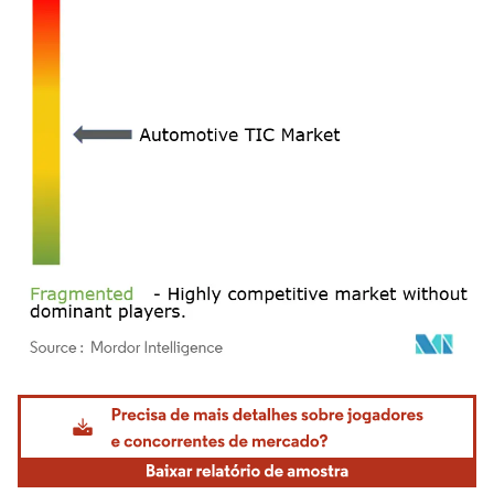
Imagem © Mordor Intelligence. O reuso requer atribuição conforme CC BY 4.0.