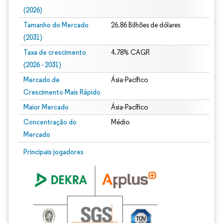
(2026)
Tamanho do Mercado
26.86 Bilhões de dólares
(2031)
Taxa de crescimento
4.78% CAGR
(2026 - 2031)
Mercado de
Ásia-Pacífico
Crescimento Mais Rápido
Maior Mercado
Ásia-Pacífico
Concentração do
Médio
Mercado
Imagem © Mordor Intelligence. O reuso requer atribuição conforme CC BY 4.0.
Principais jogadores