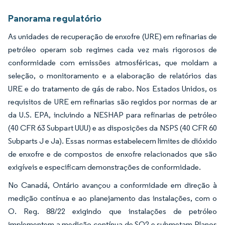
Imagem © Mordor Intelligence. O reuso requer atribuição conforme CC BY 4.0.
Panorama regulatório
As unidades de recuperação de enxofre (URE) em refinarias de
petróleo operam sob regimes cada vez mais rigorosos de
conformidade com emissões atmosféricas, que moldam a
seleção, o monitoramento e a elaboração de relatórios das
URE e do tratamento de gás de rabo. Nos Estados Unidos, os
requisitos de URE em refinarias são regidos por normas de ar
da U.S. EPA, incluindo a NESHAP para refinarias de petróleo
(40 CFR 63 Subpart UUU) e as disposições da NSPS (40 CFR 60
Subparts J e Ja). Essas normas estabelecem limites de dióxido
de enxofre e de compostos de enxofre relacionados que são
exigíveis e especificam demonstrações de conformidade.
No Canadá, Ontário avançou a conformidade em direção à
medição contínua e ao planejamento das instalações, com o
O. Reg. 88/22 exigindo que instalações de petróleo
implementem a medição contínua de SO2 e submetam Planos