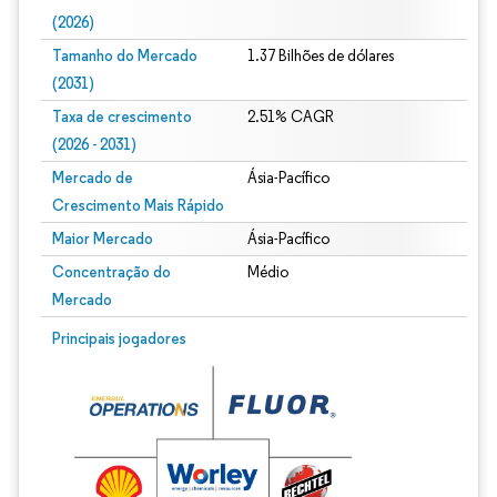
(2026)
Tamanho do Mercado
1.37 Bilhões de dólares
(2031)
Taxa de crescimento
2.51% CAGR
(2026 - 2031)
Mercado de
Ásia-Pacífico
Crescimento Mais Rápido
Maior Mercado
Ásia-Pacífico
Concentração do
Médio
Mercado
Imagem © Mordor Intelligence. O reuso requer atribuição conforme CC BY 4.0.
Principais jogadores