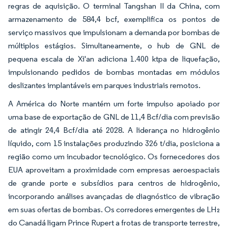
regras de aquisição. O terminal Tangshan II da China, com
armazenamento de 584,4 bcf, exemplifica os pontos de
serviço massivos que impulsionam a demanda por bombas de
múltiplos estágios. Simultaneamente, o hub de GNL de
pequena escala de Xi'an adiciona 1.400 ktpa de liquefação,
impulsionando pedidos de bombas montadas em módulos
deslizantes implantáveis em parques industriais remotos.
A América do Norte mantém um forte impulso apoiado por
uma base de exportação de GNL de 11,4 Bcf/dia com previsão
de atingir 24,4 Bcf/dia até 2028. A liderança no hidrogênio
líquido, com 15 instalações produzindo 326 t/dia, posiciona a
região como um incubador tecnológico. Os fornecedores dos
EUA aproveitam a proximidade com empresas aeroespaciais
de grande porte e subsídios para centros de hidrogênio,
incorporando análises avançadas de diagnóstico de vibração
em suas ofertas de bombas. Os corredores emergentes de LH₂
do Canadá ligam Prince Rupert a frotas de transporte terrestre,