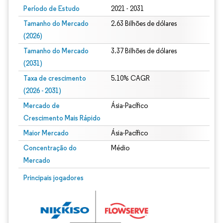
Período de Estudo
2021 - 2031
Tamanho do Mercado
2.63 Bilhões de dólares
(2026)
Tamanho do Mercado
3.37 Bilhões de dólares
(2031)
Taxa de crescimento
5.10% CAGR
(2026 - 2031)
Mercado de
Ásia-Pacífico
Crescimento Mais Rápido
Maior Mercado
Ásia-Pacífico
Concentração do
Médio
Mercado
Imagem © Mordor Intelligence. O reuso requer atribuição conforme CC BY 4.0.
Principais jogadores