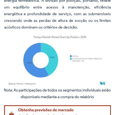
energia termelétrica. A divisão por posição, portanto, reflete
um equilíbrio entre acesso à manutenção, eficiência
energética e profundidade de serviço, com as submersíveis
crescendo onde as perdas de altura de sucção ou os limites
acústicos dominam os critérios de decisão.
Imagem © Mordor Intelligence. O reuso requer atribuição conforme CC BY 4.0.