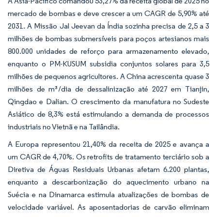
A Ásia-Pacífico comandou 53,27% da receita global de 2025 no
mercado de bombas e deve crescer a um CAGR de 5,90% até
2031. A Missão Jal Jeevan da Índia sozinha precisa de 2,5 a 3
milhões de bombas submersíveis para poços artesianos mais
800.000 unidades de reforço para armazenamento elevado,
enquanto o PM-KUSUM subsidia conjuntos solares para 3,5
milhões de pequenos agricultores. A China acrescenta quase 3
milhões de m³/dia de dessalinização até 2027 em Tianjin,
Qingdao e Dalian. O crescimento da manufatura no Sudeste
Asiático de 8,3% está estimulando a demanda de processos
industriais no Vietnã e na Tailândia.
A Europa representou 21,40% da receita de 2025 e avança a
um CAGR de 4,70%. Os retrofits de tratamento terciário sob a
Diretiva de Águas Residuais Urbanas afetam 6.200 plantas,
enquanto a descarbonização do aquecimento urbano na
Suécia e na Dinamarca estimula atualizações de bombas de
velocidade variável. As aposentadorias de carvão eliminam