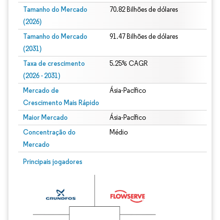
Tamanho do Mercado
70.82 Bilhões de dólares
(2026)
Tamanho do Mercado
91.47 Bilhões de dólares
(2031)
Taxa de crescimento
5.25% CAGR
(2026 - 2031)
Mercado de
Ásia-Pacífico
Crescimento Mais Rápido
Maior Mercado
Ásia-Pacífico
Concentração do
Médio
Mercado
Imagem © Mordor Intelligence. O reuso requer atribuição conforme CC BY 4.0.
Principais jogadores