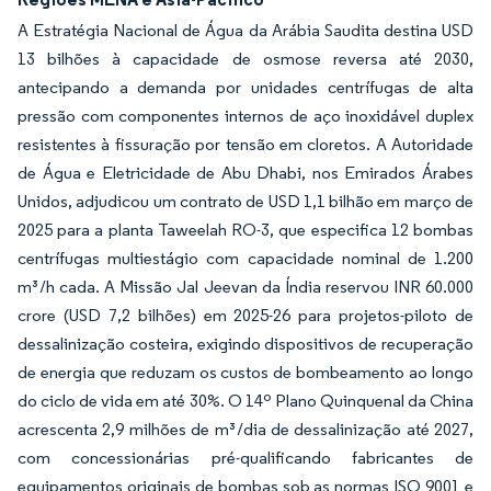
A Estratégia Nacional de Água da Arábia Saudita destina USD
13 bilhões à capacidade de osmose reversa até 2030,
antecipando a demanda por unidades centrífugas de alta
pressão com componentes internos de aço inoxidável duplex
resistentes à fissuração por tensão em cloretos. A Autoridade
de Água e Eletricidade de Abu Dhabi, nos Emirados Árabes
Unidos, adjudicou um contrato de USD 1,1 bilhão em março de
2025 para a planta Taweelah RO-3, que especifica 12 bombas
centrífugas multiestágio com capacidade nominal de 1.200
m³/h cada. A Missão Jal Jeevan da Índia reservou INR 60.000
crore (USD 7,2 bilhões) em 2025-26 para projetos-piloto de
dessalinização costeira, exigindo dispositivos de recuperação
de energia que reduzam os custos de bombeamento ao longo
do ciclo de vida em até 30%. O 14º Plano Quinquenal da China
acrescenta 2,9 milhões de m³/dia de dessalinização até 2027,
com concessionárias pré-qualificando fabricantes de
equipamentos originais de bombas sob as normas ISO 9001 e