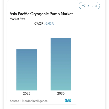
Share
Imagem © Mordor Intelligence. O reuso requer atribuição conforme CC BY 4.0.