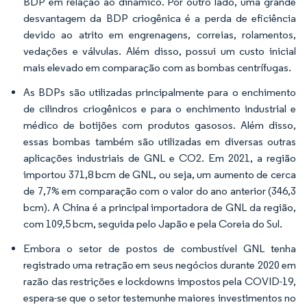
BDP em relação ao dinâmico. Por outro lado, uma grande
desvantagem da BDP criogênica é a perda de eficiência
devido ao atrito em engrenagens, correias, rolamentos,
vedações e válvulas. Além disso, possui um custo inicial
mais elevado em comparação com as bombas centrífugas.
As BDPs são utilizadas principalmente para o enchimento
de cilindros criogênicos e para o enchimento industrial e
médico de botijões com produtos gasosos. Além disso,
essas bombas também são utilizadas em diversas outras
aplicações industriais de GNL e CO
2
. Em 2021, a região
importou 371,8 bcm de GNL, ou seja, um aumento de cerca
de 7,7% em comparação com o valor do ano anterior (346,3
bcm). A China é a principal importadora de GNL da região,
com 109,5 bcm, seguida pelo Japão e pela Coreia do Sul.
Embora o setor de postos de combustível GNL tenha
registrado uma retração em seus negócios durante 2020 em
razão das restrições e lockdowns impostos pela COVID-19,
espera-se que o setor testemunhe maiores investimentos no