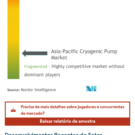
Imagem © Mordor Intelligence. O reuso requer atribuição conforme CC BY 4.0.
Desenvolvimentos Recentes do Setor