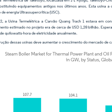
a Termelétrica de Taketoyo, localizada em 1-1 Ryugu, Taketoyo-Ch
stituindo equipamentos antigos nos últimos anos. Esta usina a 
 de energia Ultrassupercrítica (USC).
2, a Usina Termelétrica a Carvão Quang Trach 1 estava em cons
mento estimado no projeto era de cerca de USD 1,28 bilhão. Espera
 de quilowatts-hora de eletricidade anualmente.
rução dessas usinas deve aumentar o crescimento do mercado de cal