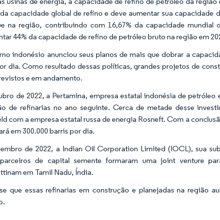
s usinas de energia, a capacidade de refino de petróleo da região e
da capacidade global de refino e deve aumentar sua capacidade de
e na região, contribuindo com 16,67% da capacidade mundial de
ntar 44% da capacidade de refino de petróleo bruto na região em 20
no indonésio anunciou seus planos de mais que dobrar a capacidad
por dia. Como resultado dessas políticas, grandes projetos de cons
revistos e em andamento.
bro de 2022, a Pertamina, empresa estatal indonésia de petróleo e
o de refinarias no ano seguinte. Cerca de metade desse invest
eld com a empresa estatal russa de energia Rosneft. Com a conclusão
rá em 300.000 barris por dia.
mbro de 2022, a Indian Oil Corporation Limited (IOCL), sua su
 parceiros de capital semente formaram uma joint venture par
tinam em Tamil Nadu, Índia.
se que essas refinarias em construção e planejadas na região
o.