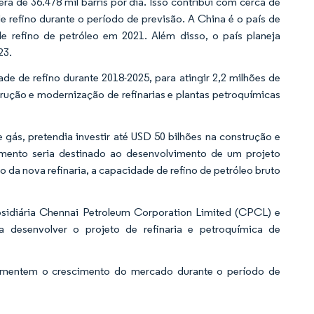
ra de 36.478 mil barris por dia. Isso contribui com cerca de
 refino durante o período de previsão. A China é o país de
 refino de petróleo em 2021. Além disso, o país planeja
23.
e de refino durante 2018-2025, para atingir 2,2 milhões de
trução e modernização de refinarias e plantas petroquímicas
 gás, pretendia investir até USD 50 bilhões na construção e
imento seria destinado ao desenvolvimento de um projeto
 da nova refinaria, a capacidade de refino de petróleo bruto
bsidiária Chennai Petroleum Corporation Limited (CPCL) e
a desenvolver o projeto de refinaria e petroquímica de
 aumentem o crescimento do mercado durante o período de