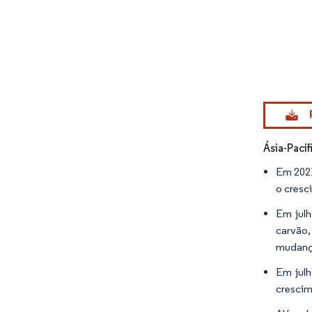
Imagem © Mo
Ásia-Pací
Em 2021
o cresc
Em julh
carvão,
mudança
Em julh
crescim