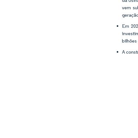
da Usin
vem sub
geração
Em 202
investi
bilhões
A const