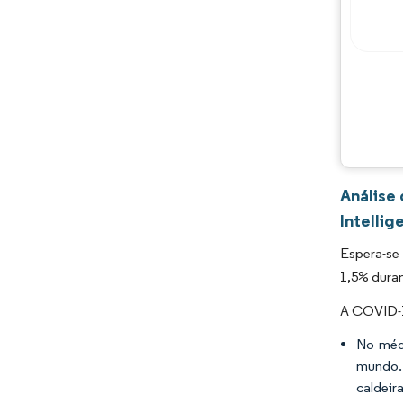
Análise
Intellig
Espera-se 
1,5% duran
A COVID-1
No médi
mundo. 
caldeira