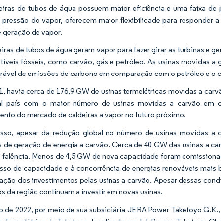
eiras de tubos de água possuem maior eficiência e uma faixa d
a pressão do vapor, oferecem maior flexibilidade para responder 
e geração de vapor.
eiras de tubos de água geram vapor para fazer girar as turbinas e g
íveis fósseis, como carvão, gás e petróleo. As usinas movidas a 
rável de emissões de carbono em comparação com o petróleo e o c
, havia cerca de 176,9 GW de usinas termelétricas movidas a carv
pal país com o maior número de usinas movidas a carvão em c
ento do mercado de caldeiras a vapor no futuro próximo.
sso, apesar da redução global no número de usinas movidas a 
s de geração de energia a carvão. Cerca de 40 GW das usinas a car
e falência. Menos de 4,5 GW de nova capacidade foram comissi
sso de capacidade e à concorrência de energias renováveis mais ba
ação dos investimentos pelas usinas a carvão. Apesar dessas cond
s da região continuam a investir em novas usinas.
o de 2022, por meio de sua subsidiária JERA Power Taketoyo G.K., 