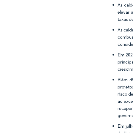
As cald
elevar 
taxas d
As cald
combust
conside
Em 2021
princi
crescim
Além di
projeto
risco d
ao exce
recuper
governo
Em julh