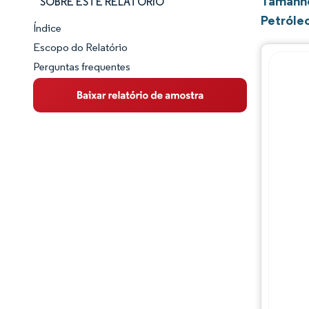
Tamanho
SOBRE ESTE RELATÓRIO
Petróle
Índice
Panorama do Mercado
Escopo do Relatório
Perguntas frequentes
Visão Geral do Mercado
Principais Tendências de Mercado
Panorama competitivo
Desenvolvimentos da indústria