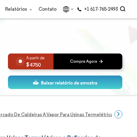
Relatórios
Contato
+1 617-765-2493
4750
rcado De Caldeiras A Vapor Para Usinas Termelétricas E Refinari