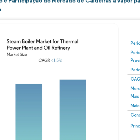
 e Participação do Mercado de Caldeiras a Vapor par
o
Perí
Perí
Prev
Perí
CAG
Merc
Mais
Maio
Conc
Prin