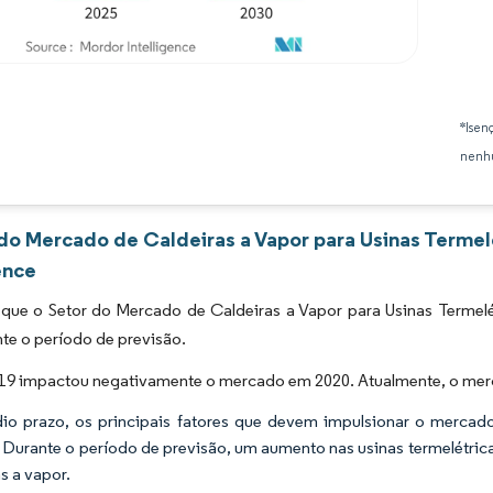
Imagem © Mordor Intelligence. O reuso requer atribuição conforme CC BY 4.0.
*Isen
nenhu
 do Mercado de Caldeiras a Vapor para Usinas Termelé
ence
que o Setor do Mercado de Caldeiras a Vapor para Usinas Termelét
te o período de previsão.
9 impactou negativamente o mercado em 2020. Atualmente, o merca
o prazo, os principais fatores que devem impulsionar o mercado s
Durante o período de previsão, um aumento nas usinas termelétrica
s a vapor.