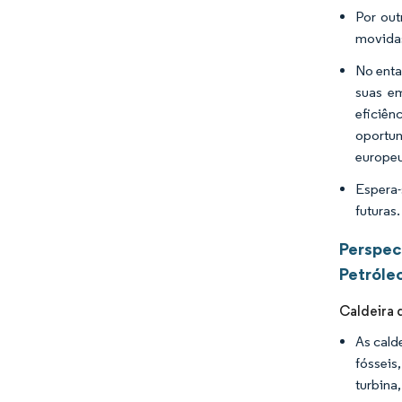
Por out
movidas
No enta
suas e
eficiê
oportun
europeu
Espera-
futuras.
Perspec
Petróle
Caldeira 
As cald
fósseis
turbina