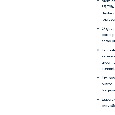
Além da
35,79% 
destaqu
represe
O gover
barris 
estão p
Em outu
expansã
greenfi
aumenta
Em nove
outros
Nagapat
Espera-
previsã