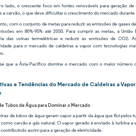
ro lado, o crescente foco em fontes renováveis para geração de e
 a carvão, o que deve dificultar o crescimento do mercado durante 
nto, com o conjunto de metas para reduzir as emissões de gases de 
missões em 80%-95% até 2050. Para cumprir as metas, a União E
ncia das usinas termelétricas e reduzir as emissões de CO2. 
idade para o mercado de caldeiras a vapor com tecnologias mai
s.
se que a Ásia-Pacífico domine o mercado com o maior número de u
tivas e Tendências do Mercado de Caldeiras a Vapor 
o
de Tubos de Água para Dominar o Mercado
eiras de tubos de água geram vapor a partir da água que flui pelos
, como carvão e gás natural. O vapor gerado é enviado à turbina a v
, contribuindo assim para a geração de eletricidade.