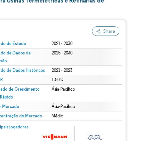
a Usinas Termelétricas e Refinarias de
Share
odo de Estudo
2021 - 2030
odo de Dados de
2025 - 2030
isão
odo de Dados Históricos
2021 - 2023
R
1.50%
ado de Crescimento
Ásia-Pacífico
 Rápido
r Mercado
Ásia-Pacífico
entração do Mercado
Médio
cipais jogadores