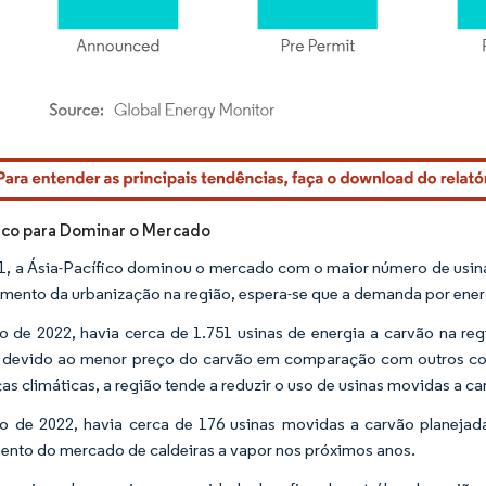
rdor Intelligence. O reuso requer atribuição conforme CC BY 4.0.
fico para Dominar o Mercado
, a Ásia-Pacífico dominou o mercado com o maior número de usinas
imento da urbanização na região, espera-se que a demanda por energ
o de 2022, havia cerca de 1.751 usinas de energia a carvão na regi
 devido ao menor preço do carvão em comparação com outros com
s climáticas, a região tende a reduzir o uso de usinas movidas a ca
o de 2022, havia cerca de 176 usinas movidas a carvão planejad
ento do mercado de caldeiras a vapor nos próximos anos.