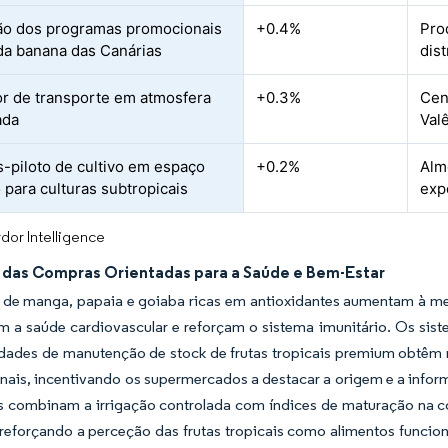
o dos programas promocionais
+0.4%
Pro
da banana das Canárias
dist
r de transporte em atmosfera
+0.3%
Cen
ada
Val
s-piloto de cultivo em espaço
+0.2%
Alme
 para culturas subtropicais
exp
dor Intelligence
das Compras Orientadas para a Saúde e Bem-Estar
 de manga, papaia e goiaba ricas em antioxidantes aumentam à m
 a saúde cardiovascular e reforçam o sistema imunitário. Os siste
idades de manutenção de stock de frutas tropicais premium obtêm
ais, incentivando os supermercados a destacar a origem e a informa
s combinam a irrigação controlada com índices de maturação na co
 reforçando a perceção das frutas tropicais como alimentos funcio