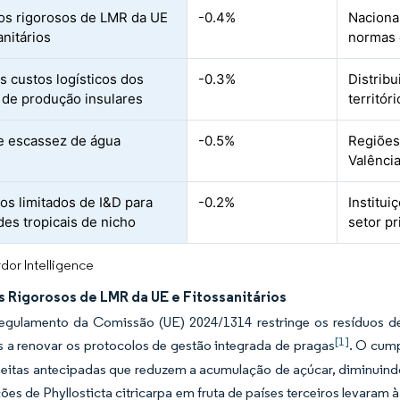
os rigorosos de LMR da UE
-0.4%
Naciona
anitários
normas 
s custos logísticos dos
-0.3%
Distribu
 de produção insulares
territór
e escassez de água
-0.5%
Regiões
Valênci
vos limitados de I&D para
-0.2%
Institui
des tropicais de nicho
setor pr
dor Intelligence
s Rigorosos de LMR da UE e Fitossanitários
gulamento da Comissão (UE) 2024/1314 restringe os resíduos de p
[1]
 a renovar os protocolos de gestão integrada de pragas
. O cump
heitas antecipadas que reduzem a acumulação de açúcar, diminuindo
es de Phyllosticta citricarpa em fruta de países terceiros levaram