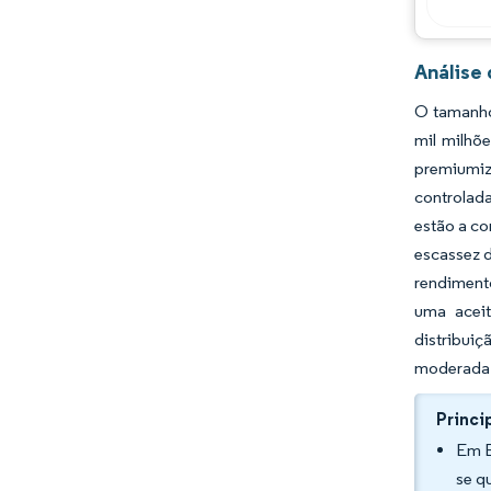
Análise
O tamanho
mil milhõ
premiumiz
controlad
estão a co
escassez d
rendiment
uma aceit
distribuiç
moderada a
Princi
Em E
se q