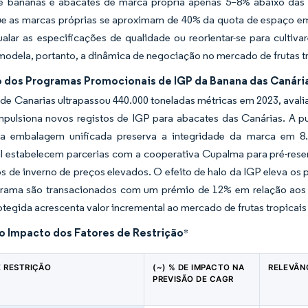
e bananas e abacates de marca própria apenas 5–8% abaixo das
e as marcas próprias se aproximam de 40% da quota de espaço em p
alar as especificações de qualidade ou reorientar-se para cultiv
modela, portanto, a dinâmica de negociação no mercado de frutas t
 dos Programas Promocionais de IGP da Banana das Canári
de Canarias ultrapassou 440.000 toneladas métricas em 2023, avalia
pulsiona novos registos de IGP para abacates das Canárias. A pub
a embalagem unificada preserva a integridade da marca em 8.0
al estabelecem parcerias com a cooperativa Cupalma para pré-rese
s de inverno de preços elevados. O efeito de halo da IGP eleva os
grama são transacionados com um prémio de 12% em relação aos
tegida acrescenta valor incremental ao mercado de frutas tropicai
do Impacto dos Fatores de Restrição
*
E RESTRIÇÃO
(~) % DE IMPACTO NA
RELEVÂN
PREVISÃO DE CAGR