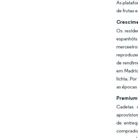
As plataf
de frutas 
Crescime
Os reside
espanhóis
merceeiros
reproduze
de rendim
em Madrid
lichia. Po
as épocas 
Premiumi
Cadeias 
aprovision
de entreg
comprador