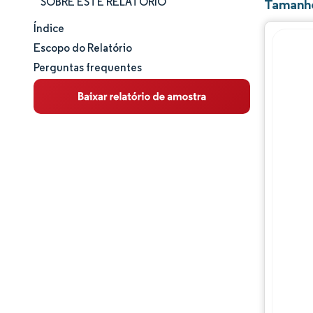
SOBRE ESTE RELATÓRIO
Tamanho
Índice
Tamanho e participação de mercado
Escopo do Relatório
Perguntas frequentes
Análise de mercado
Tendências e insights
Análise geográfica
Desenvolvimentos da indústria