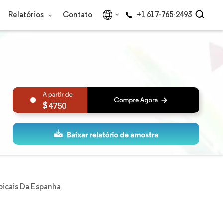
Relatórios
Contato
+1 617-765-2493
4750
picais Da Espanha