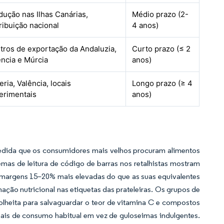
dução nas Ilhas Canárias,
Médio prazo (2-
ribuição nacional
4 anos)
tros de exportação da Andaluzia,
Curto prazo (≤ 2
ência e Múrcia
anos)
ria, Valência, locais
Longo prazo (≥ 4
erimentais
anos)
edida que os consumidores mais velhos procuram alimentos
mas de leitura de código de barras nos retalhistas mostram
 margens 15–20% mais elevadas do que as suas equivalentes
ção nutricional nas etiquetas das prateleiras. Os grupos de
lheita para salvaguardar o teor de vitamina C e compostos
nais de consumo habitual em vez de guloseimas indulgentes.