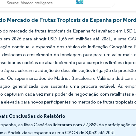
 do Mercado de Frutas Tropicais da Espanha por Mord
 do mercado de frutas tropicais da Espanha foi avaliado em USD 1
es em 2026 para atingir USD 1,66 mil milhões até 2031, a uma CA
ação contínua, a expansão dos rótulos de Indicação Geográfica P
a deslocam o crescimento da tonelagem pura para um valor mais 
nsolidar as cadeias de abastecimento para cumprir os limites rigor
e água aceleram a adoção de dessalinização, irrigação de precisão e
os. Os supermercados de Madrid, Barcelona e Valência dedicam a
ação generalizada que sustenta uma procura estável. As empr
ão capturam cada vez mais poder de negociação com retalhistas e 
 elevada para novos participantes no mercado de frutas tropicais
pais Conclusões do Relatório
spanha, as Ilhas Canárias lideraram com 37,85% da participação no
ue a Andaluzia se expanda a uma CAGR de 8,05% até 2031.