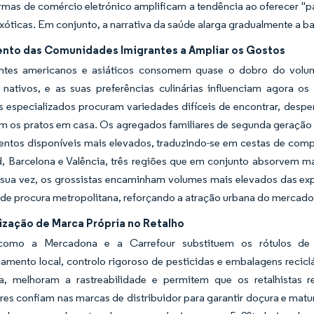
ormas de comércio eletrónico amplificam a tendência ao oferecer 
exóticas. Em conjunto, a narrativa da saúde alarga gradualmente a b
nto das Comunidades Imigrantes a Ampliar os Gostos
ntes americanos e asiáticos consomem quase o dobro do volu
 nativos, e as suas preferências culinárias influenciam agora os
 especializados procuram variedades difíceis de encontrar, desper
m os pratos em casa. Os agregados familiares de segunda geração 
entos disponíveis mais elevados, traduzindo-se em cestas de com
, Barcelona e Valência, três regiões que em conjunto absorvem m
r sua vez, os grossistas encaminham volumes mais elevados das exp
de procura metropolitana, reforçando a atração urbana do mercado 
zação de Marca Própria no Retalho
como a Mercadona e a Carrefour substituem os rótulos de
amento local, controlo rigoroso de pesticidas e embalagens reciclá
a, melhoram a rastreabilidade e permitem que os retalhistas
es confiam nas marcas de distribuidor para garantir doçura e mat