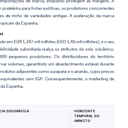
 importações de marca, enquanto protegem as margens. À
rateleira para frutas exóticas, os produtores concorrentes
ares de nicho de variedades antigas. A aceleração da marca
ropicais da Espanha.
as
do em EUR 1,347 mil milhões (USD 1,45 mil milhões), e o seu
licidade subsidiada realça os atributos do solo vulcânico,
00 pequenos produtores. Os distribuidores do território
rvar volumes, garantindo um abastecimento estável durante
 produtos adjacentes como a papaia e o ananás, cujos preços
 equivalentes sem IGP. Consequentemente, o marketing de
s da Espanha.
CIA GEOGRÁFICA
HORIZONTE
TEMPORAL DO
IMPACTO