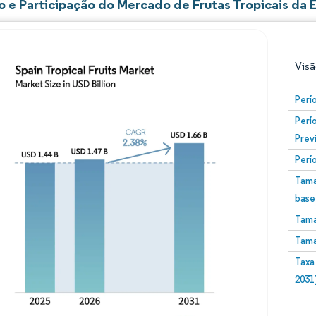
 e Participação do Mercado de Frutas Tropicais da 
Visã
Perí
Perí
Prev
Perí
Tama
base
Imagem © Mordor Intelligence. O reuso requer atribuiç
Tama
Tama
Taxa
2031