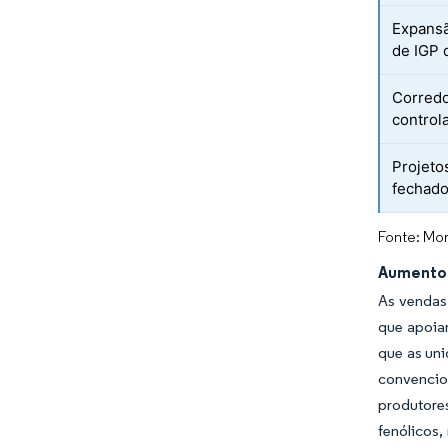
Expansã
de IGP 
Corredo
control
Projeto
fechado
Fonte: Mor
Aumento 
As vendas
que apoiam
que as un
convencion
produtore
fenólicos,