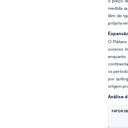
o preço d
medida qu
têm de igu
própria re
Expansão
O Plátano 
sucesso im
enquanto 
continent
os período
por quilo
origem pro
Análise 
FATOR D