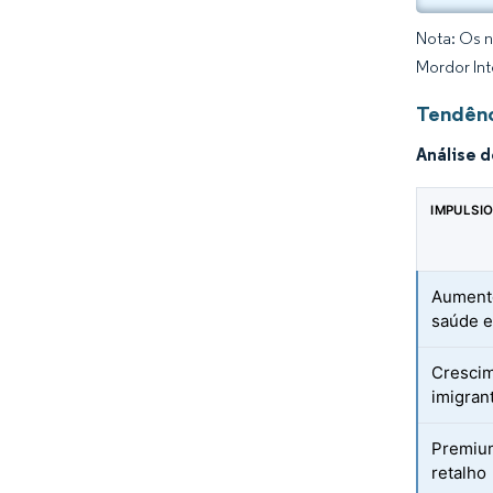
Nota: Os n
Mordor Int
Tendênc
Análise 
IMPULSI
Aumento
saúde e
Cresci
imigran
Premium
retalho