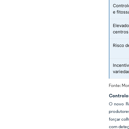
Control
e fitoss
Elevado
centros
Risco d
Incenti
varieda
Fonte: Mor
Controlo
O novo Re
produtores
forçar col
com deteçõ