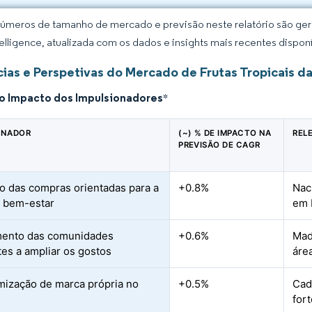
úmeros de tamanho de mercado e previsão neste relatório são gera
elligence, atualizada com os dados e insights mais recentes disponí
ias e Perspetivas do Mercado de Frutas Tropicais d
do Impacto dos Impulsionadores
*
ONADOR
(~) % DE IMPACTO NA
REL
PREVISÃO DE CAGR
 das compras orientadas para a
+0.8%
Nac
 bem-estar
em 
mento das comunidades
+0.6%
Mad
tes a ampliar os gostos
áre
ização de marca própria no
+0.5%
Cad
for