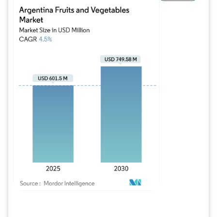
Imagem © Mordor Intelligence. O reuso requer atribuição conforme CC BY 4.0.