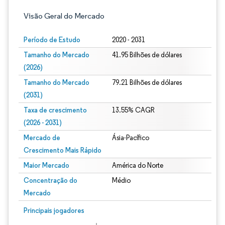
Visão Geral do Mercado
Período de Estudo
2020 - 2031
Tamanho do Mercado
41.95 Bilhões de dólares
(2026)
Tamanho do Mercado
79.21 Bilhões de dólares
(2031)
Taxa de crescimento
13.55% CAGR
(2026 - 2031)
Mercado de
Ásia-Pacífico
Crescimento Mais Rápido
Maior Mercado
América do Norte
Concentração do
Médio
Mercado
Imagem © Mordor Intelligence. O reuso requer atribuição conforme CC BY 4.0.
Principais jogadores