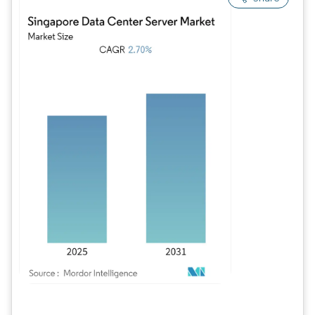
Imagem © Mordor Intelligence. O reuso requer atribuição conforme CC BY 4.0.