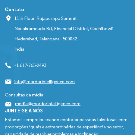
Contato
11th Floor, Rajapushpa Summit
Nanakramguda Rd, Financial District, Gachibowli
Hyderabad, Telangana - 500032
India
+1 617-765-2493
info@mordorintelligence.com
Consultas da mídia:
media@mordorintelligence.com
JUNTE-SE A NÓS
Estamos sempre buscando contratar pessoas talentosas com
proporções iguais e extraordinárias de experiência no setor,
capacidade de resolver problemas e inclinação.