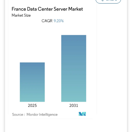
Imagem © Mordor Intelligence. O reuso requer atribuição conforme CC BY 4.0.