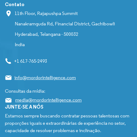
Contato
11th Floor, Rajapushpa Summit
Nanakramguda Rd, Financial District, Gachibowli
Hyderabad, Telangana - 500032
India
+1 617-765-2493
info@mordorintelligence.com
Consultas da mídia:
media@mordorintelligence.com
JUNTE-SE A NÓS
Estamos sempre buscando contratar pessoas talentosas com
proporções iguais e extraordinárias de experiência no setor,
capacidade de resolver problemas e inclinação.