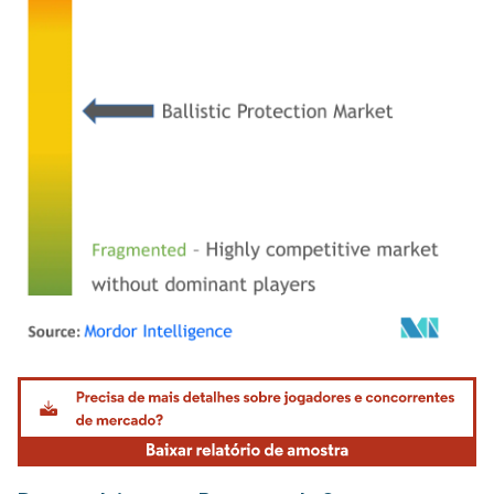
Imagem © Mordor Intelligence. O reuso requer atribuição conforme CC BY 4.0.