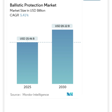
Imagem © Mordor Intelligence. O reuso requer atribuição conforme CC BY 4.0.