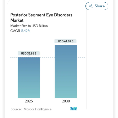
Share
Imagem © Mordor Intelligence. O reuso requer atribuição conforme CC BY 4.0.