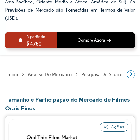
Ásia-Pacífico, Oriente Médio e África, América do Sul). As
Previsões de Mercado são Fornecidas em Termos de Valor
(USD).
4750
Início
Análise De Mercado
Pesquisa De Saúde
Pes
Tamanho e Participação do Mercado de Filmes
Orais Finos
Ações