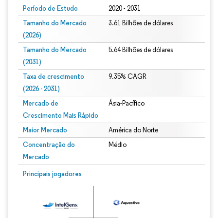
Período de Estudo
2020 - 2031
Tamanho do Mercado
3.61 Bilhões de dólares
(2026)
Tamanho do Mercado
5.64 Bilhões de dólares
(2031)
Taxa de crescimento
9.35% CAGR
(2026 - 2031)
Mercado de
Ásia-Pacífico
Crescimento Mais Rápido
Maior Mercado
América do Norte
Concentração do
Médio
Mercado
Imagem © Mordor Intelligence. O reuso requer atribuição conforme CC BY 4.0.
Principais jogadores