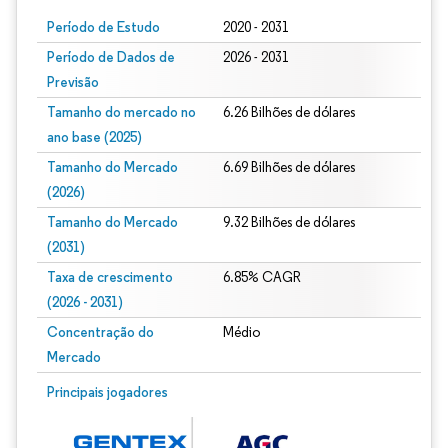
Período de Estudo
2020 - 2031
Período de Dados de
2026 - 2031
Previsão
Tamanho do mercado no
6.26 Bilhões de dólares
ano base (2025)
Tamanho do Mercado
6.69 Bilhões de dólares
(2026)
Tamanho do Mercado
9.32 Bilhões de dólares
(2031)
Taxa de crescimento
6.85% CAGR
(2026 - 2031)
Concentração do
Médio
Mercado
Imagem © Mordor Intelligence. O reuso requer atribuição conforme CC BY 4.0.
Principais jogadores