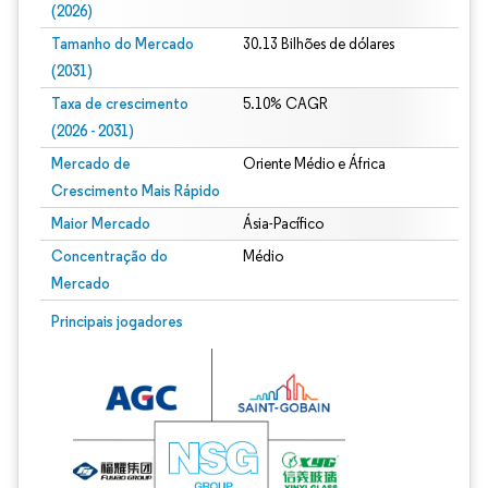
(2026)
Tamanho do Mercado
30.13 Bilhões de dólares
(2031)
Taxa de crescimento
5.10% CAGR
(2026 - 2031)
Mercado de
Oriente Médio e África
Crescimento Mais Rápido
Maior Mercado
Ásia-Pacífico
Concentração do
Médio
Mercado
Imagem © Mordor Intelligence. O reuso requer atribuição conforme CC BY 4.0.
Principais jogadores