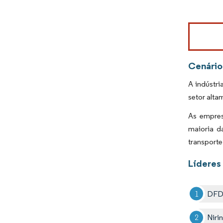
Imagem © Mo
Cenário
A indústr
setor alta
As empres
maioria d
transporte
Líderes
DFD
Niri