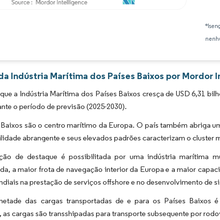
Imagem © Mordor Intelligence. O reuso requer atribuição conforme CC BY 4.0.
*Isen
nenhu
da Indústria Marítima dos Países Baixos por Mordor I
que a Indústria Marítima dos Países Baixos cresça de USD 6,31 bi
nte o período de previsão (2025-2030).
 Baixos são o centro marítimo da Europa. O país também abriga um
ilidade abrangente e seus elevados padrões caracterizam o cluster 
ção de destaque é possibilitada por uma indústria marítima m
ada, a maior frota de navegação interior da Europa e a maior capac
ndiais na prestação de serviços offshore e no desenvolvimento de 
etade das cargas transportadas de e para os Países Baixos é
, as cargas são transshipadas para transporte subsequente por rodovi