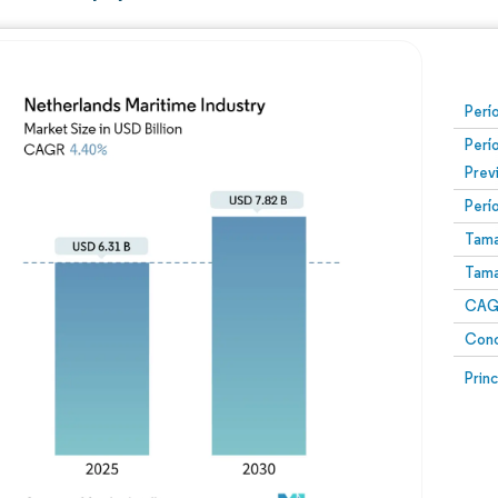
Perí
Perí
Prev
Perí
Tama
Tama
CAGR
Conc
Prin