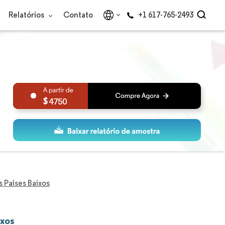
Relatórios
Contato
+1 617-765-2493
4750
s Países Baixos
ixos