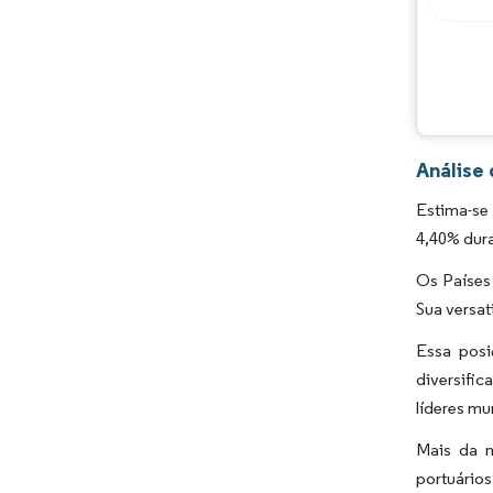
Análise 
Estima-se 
4,40% dura
Os Países
Sua versat
Essa posi
diversific
líderes mu
Mais da m
portuários