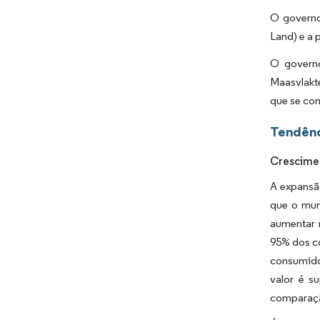
O governo
Land) e a 
O governo
Maasvlakte
que se con
Tendênc
Crescimen
A expansã
que o mun
aumentar 
95% dos c
consumido
valor é s
comparaçã