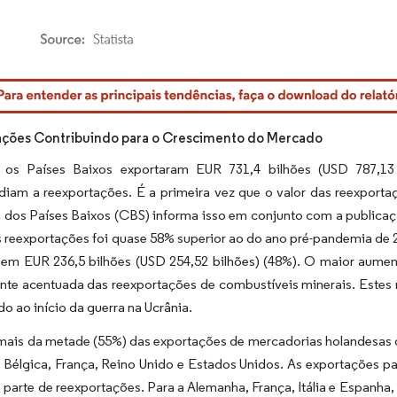
rdor Intelligence. O reuso requer atribuição conforme CC BY 4.0.
ções Contribuindo para o Crescimento do Mercado
os Países Baixos exportaram EUR 731,4 bilhões (USD 787,13 
diam a reexportações. É a primeira vez que o valor das reexporta
ca dos Países Baixos (CBS) informa isso em conjunto com a publi
s reexportações foi quase 58% superior ao do ano pré-pandemia de 
em EUR 236,5 bilhões (USD 254,52 bilhões) (48%). O maior aument
ente acentuada das reexportações de combustíveis minerais. Estes
do ao início da guerra na Ucrânia.
mais da metade (55%) das exportações de mercadorias holandesas d
Bélgica, França, Reino Unido e Estados Unidos. As exportações par
parte de reexportações. Para a Alemanha, França, Itália e Espanha,