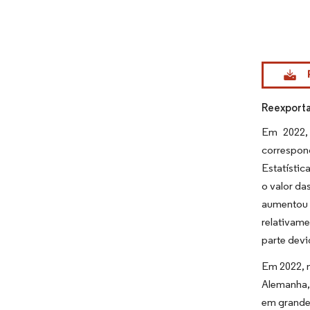
Imagem © Mo
Reexporta
Em 2022, 
correspon
Estatísti
o valor da
aumentou 
relativam
parte devi
Em 2022, 
Alemanha, 
em grande 