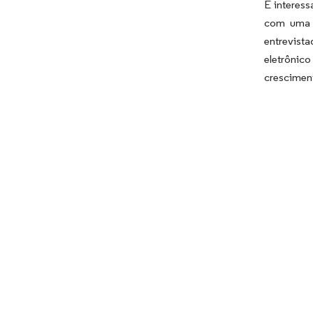
É interess
com uma P
entrevist
eletrônic
cresciment