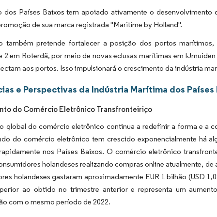
 dos Países Baixos tem apoiado ativamente o desenvolvimento d
promoção de sua marca registrada "Maritime by Holland".
 também pretende fortalecer a posição dos portos marítimos,
 2 em Roterdã, por meio de novas eclusas marítimas em IJmuiden e 
ectam aos portos. Isso impulsionará o crescimento da indústria mar
ias e Perspectivas da Indústria Marítima dos Países
to do Comércio Eletrônico Transfronteiriço
o global do comércio eletrônico continua a redefinir a forma e a
do do comércio eletrônico tem crescido exponencialmente há al
rapidamente nos Países Baixos. O comércio eletrônico transfronte
onsumidores holandeses realizando compras online atualmente, de 
res holandeses gastaram aproximadamente EUR 1 bilhão (USD 1,08 b
uperior ao obtido no trimestre anterior e representa um aume
o com o mesmo período de 2022.