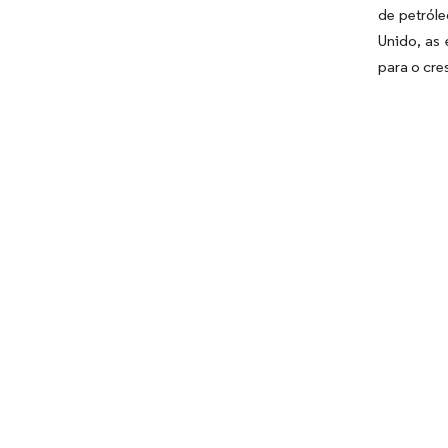
de petróle
Unido, as
para o cre