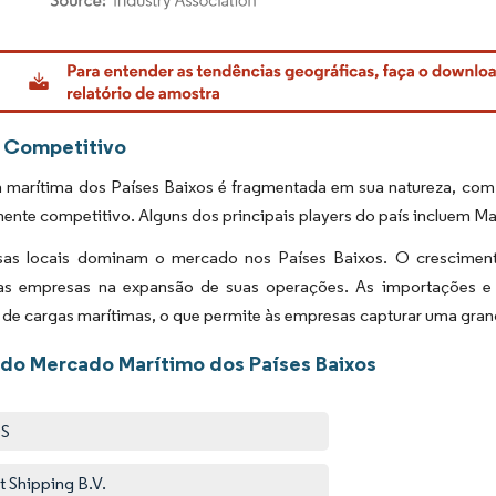
rdor Intelligence. O reuso requer atribuição conforme CC BY 4.0.
 Competitivo
ia marítima dos Países Baixos é fragmentada em sua natureza, com
mente competitivo. Alguns dos principais players do país incluem Ma
as locais dominam o mercado nos Países Baixos. O crescimento 
as empresas na expansão de suas operações. As importações e
 de cargas marítimas, o que permite às empresas capturar uma gra
 do Mercado Marítimo dos Países Baixos
S
nt Shipping B.V.