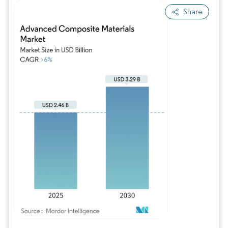
Share
Imagem © Mordor Intelligence. O reuso requer atribuição conforme CC BY 4.0.