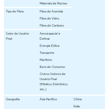
Materiais de Núcleo
Tipo de Fibra
Fibra de Aramida
Fibra de Vidro
Fibra de Carbono
Setor de Usuário
Aeroespacial e
Final
Defesa
Energia Eólica
Transporte
Marítimo
Bens de Consumo
Outros Setores de
Usuário Final
(Médico, Eletrônico,
etc.)
Geografia
Ásia-Pacífico
China
Índia