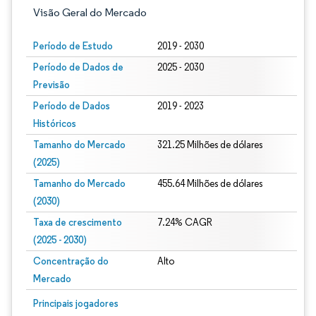
Visão Geral do Mercado
Período de Estudo
2019 - 2030
Período de Dados de
2025 - 2030
Previsão
Período de Dados
2019 - 2023
Históricos
Tamanho do Mercado
321.25 Milhões de dólares
(2025)
Tamanho do Mercado
455.64 Milhões de dólares
(2030)
Taxa de crescimento
7.24% CAGR
(2025 - 2030)
Concentração do
Alto
Mercado
Imagem © Mordor Intelligence. O reuso requer atribuição conforme CC BY 4.0.
Principais jogadores