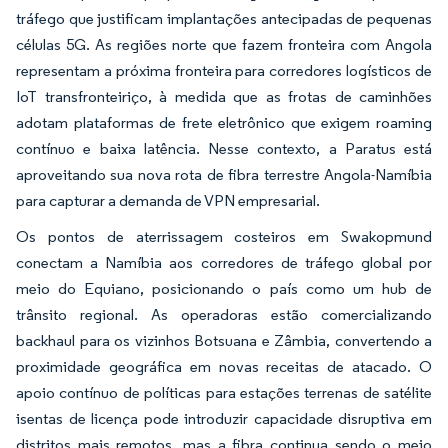
tráfego que justificam implantações antecipadas de pequenas
células 5G. As regiões norte que fazem fronteira com Angola
representam a próxima fronteira para corredores logísticos de
IoT transfronteiriço, à medida que as frotas de caminhões
adotam plataformas de frete eletrônico que exigem roaming
contínuo e baixa latência. Nesse contexto, a Paratus está
aproveitando sua nova rota de fibra terrestre Angola-Namíbia
para capturar a demanda de VPN empresarial.
Os pontos de aterrissagem costeiros em Swakopmund
conectam a Namíbia aos corredores de tráfego global por
meio do Equiano, posicionando o país como um hub de
trânsito regional. As operadoras estão comercializando
backhaul para os vizinhos Botsuana e Zâmbia, convertendo a
proximidade geográfica em novas receitas de atacado. O
apoio contínuo de políticas para estações terrenas de satélite
isentas de licença pode introduzir capacidade disruptiva em
distritos mais remotos, mas a fibra continua sendo o meio