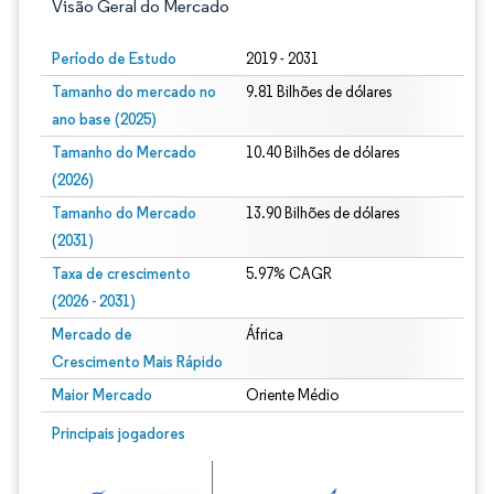
Visão Geral do Mercado
Período de Estudo
2019 - 2031
Tamanho do mercado no
9.81 Bilhões de dólares
ano base (2025)
Tamanho do Mercado
10.40 Bilhões de dólares
(2026)
Tamanho do Mercado
13.90 Bilhões de dólares
(2031)
Taxa de crescimento
5.97% CAGR
(2026 - 2031)
Mercado de
África
Crescimento Mais Rápido
Maior Mercado
Oriente Médio
Imagem © Mordor Intelligence. O reuso requer atribuição conforme CC BY 4.0.
Principais jogadores