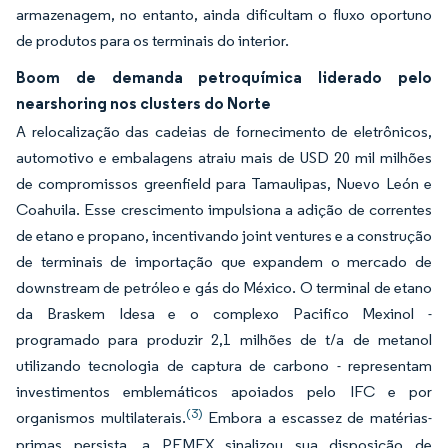
armazenagem, no entanto, ainda dificultam o fluxo oportuno
de produtos para os terminais do interior.
Boom de demanda petroquímica liderado pelo
nearshoring nos clusters do Norte
A relocalização das cadeias de fornecimento de eletrônicos,
automotivo e embalagens atraiu mais de USD 20 mil milhões
de compromissos greenfield para Tamaulipas, Nuevo León e
Coahuila. Esse crescimento impulsiona a adição de correntes
de etano e propano, incentivando joint ventures e a construção
de terminais de importação que expandem o mercado de
downstream de petróleo e gás do México. O terminal de etano
da Braskem Idesa e o complexo Pacifico Mexinol -
programado para produzir 2,1 milhões de t/a de metanol
utilizando tecnologia de captura de carbono - representam
investimentos emblemáticos apoiados pelo IFC e por
(3)
organismos multilaterais.
Embora a escassez de matérias-
primas persista, a PEMEX sinalizou sua disposição de