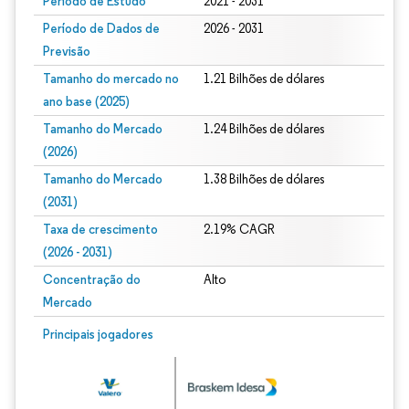
Período de Estudo
2021 - 2031
Período de Dados de
2026 - 2031
Previsão
Tamanho do mercado no
1.21 Bilhões de dólares
ano base (2025)
Tamanho do Mercado
1.24 Bilhões de dólares
(2026)
Tamanho do Mercado
1.38 Bilhões de dólares
(2031)
Taxa de crescimento
2.19% CAGR
(2026 - 2031)
Concentração do
Alto
Mercado
Imagem © Mordor Intelligence. O reuso requer atribuição conforme CC BY 4.0.
Principais jogadores