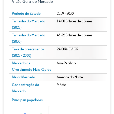
Visão Geral do Mercado
Período de Estudo
2019 - 2030
Tamanho do Mercado
14.88 Bilhões de dólares
(2025)
Tamanho do Mercado
43.32 Bilhões de dólares
(2030)
Taxa de crescimento
24.00% CAGR
(2025 - 2030)
Mercado de
Ásia-Pacífico
Crescimento Mais Rápido
Maior Mercado
América do Norte
Concentração do
Médio
Mercado
Imagem © Mordor Intelligence. O reuso requer atribuição conforme CC BY 4.0.
Principais jogadores