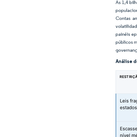
As 1,4 bil
populacio
Contas am
volatilida
painéis ep
públicos m
governanç
Análise 
RESTRIÇ
Leis fr
estados
Escasse
nível m