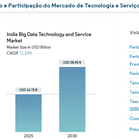
 e Participação do Mercado de Tecnologia e Serviço
Visã
Perí
Perí
Prev
Perí
Tama
Tama
Imagem © Mordor Intelligence. O reuso requer atribuiç
Taxa
2030
Conc
Image
Prin