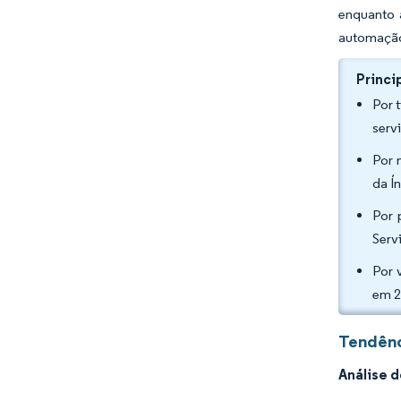
enquanto 
automação
Princi
Por 
serv
Por 
da Í
Por 
Serv
Por 
em 2
Tendênc
Análise 