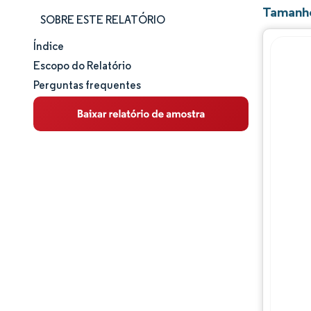
Tamanho
SOBRE ESTE RELATÓRIO
Índice
Tamanho e participação de mercado
Escopo do Relatório
Perguntas frequentes
Análise de mercado
Tendências e insights
Análise de segmentos
Análise geográfica
Panorama competitivo
Principais jogadores
Desenvolvimentos da indústria