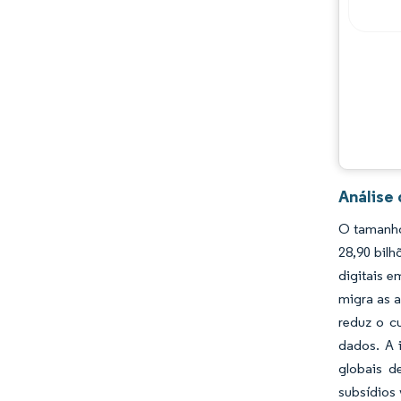
Análise
O tamanho
28,90 bil
digitais e
migra as 
reduz o c
dados. A 
globais d
subsídios 