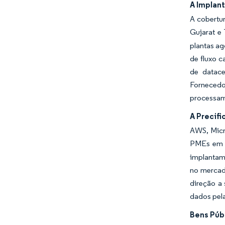
A Implan
A cobertur
Gujarat e
plantas a
de fluxo 
de datace
Fornecedo
processam
A Precif
AWS, Micr
PMEs em 3
implantam 
no mercad
direção a
dados pela
Bens Púb