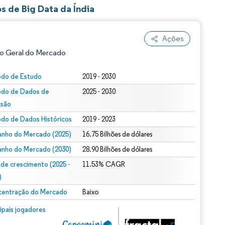
s de Big Data da Índia
Ações
o Geral do Mercado
odo de Estudo
2019 - 2030
odo de Dados de
2025 - 2030
isão
odo de Dados Históricos
2019 - 2023
nho do Mercado (2025)
16.75 Bilhões de dólares
nho do Mercado (2030)
28.90 Bilhões de dólares
ão conforme CC BY 4.0.
 de crescimento (2025 -
11.53% CAGR
)
entração do Mercado
Baixo
m © Mordor Intelligence. O reuso requer atribuição conforme CC BY 4.0.
cipais jogadores