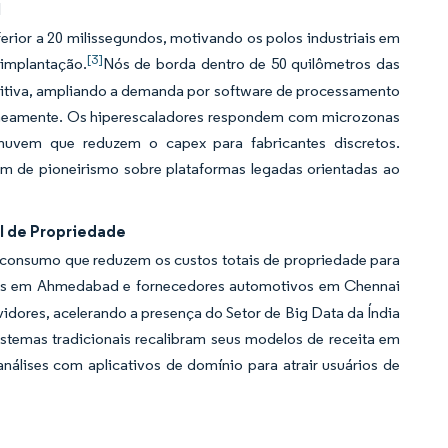
l
erior a 20 milissegundos, motivando os polos industriais em
[3]
implantação.
Nós de borda dentro de 50 quilômetros das
itiva, ampliando a demanda por software de processamento
taneamente. Os hiperescaladores respondem com microzonas
a-nuvem que reduzem o capex para fabricantes discretos.
m de pioneirismo sobre plataformas legadas orientadas ao
l de Propriedade
consumo que reduzem os custos totais de propriedade para
eis em Ahmedabad e fornecedores automotivos em Chennai
rvidores, acelerando a presença do Setor de Big Data da Índia
stemas tradicionais recalibram seus modelos de receita em
álises com aplicativos de domínio para atrair usuários de