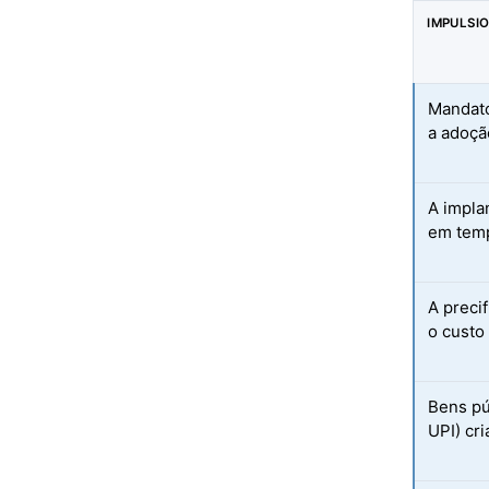
IMPULSI
Mandato
a adoçã
A impla
em temp
A preci
o custo
Bens pú
UPI) cr