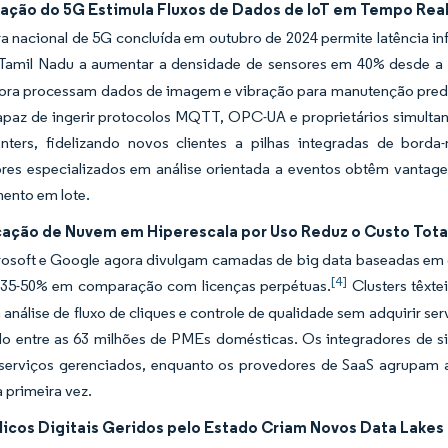
tação do 5G Estimula Fluxos de Dados de IoT em Tempo Rea
a nacional de 5G concluída em outubro de 2024 permite latência inf
 Tamil Nadu a aumentar a densidade de sensores em 40% desde a 
gora processam dados de imagem e vibração para manutenção pred
capaz de ingerir protocolos MQTT, OPC-UA e proprietários simul
nters, fidelizando novos clientes a pilhas integradas de bord
res especializados em análise orientada a eventos obtêm vantage
ento em lote.
icação de Nuvem em Hiperescala por Uso Reduz o Custo Tota
osoft e Google agora divulgam camadas de big data baseadas em 
[4]
5-50% em comparação com licenças perpétuas.
Clusters têxt
análise de fluxo de cliques e controle de qualidade sem adquirir se
o entre as 63 milhões de PMEs domésticas. Os integradores de si
 serviços gerenciados, enquanto os provedores de SaaS agrupam an
 primeira vez.
licos Digitais Geridos pelo Estado Criam Novos Data Lakes