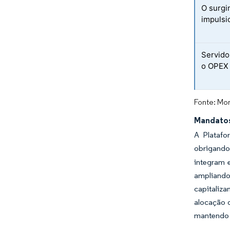
O surgi
impulsi
Servido
o OPEX 
Fonte: Mor
Mandatos
A Platafo
obrigando
integram e
ampliando
capitaliz
alocação 
mantendo a