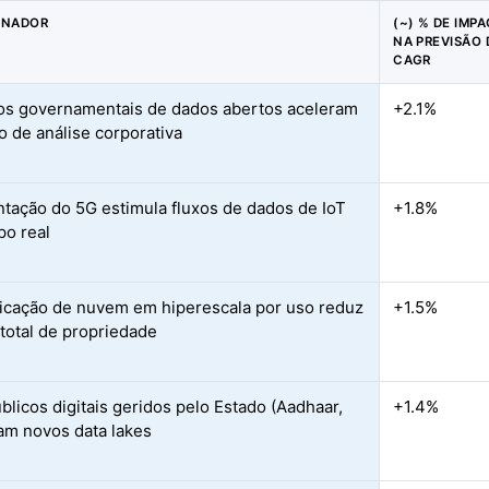
ONADOR
(~) % DE IMP
NA PREVISÃO 
CAGR
s governamentais de dados abertos aceleram
+2.1%
o de análise corporativa
ntação do 5G estimula fluxos de dados de IoT
+1.8%
o real
ficação de nuvem em hiperescala por uso reduz
+1.5%
 total de propriedade
blicos digitais geridos pelo Estado (Aadhaar,
+1.4%
iam novos data lakes