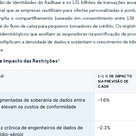
hão de identidades do Aadhaar e os 131 bilhões de transações anu
nal que as empresas reutilizam para ofertas personalizadas e pon
plia o compartilhamento baseado em consentimento entre 150 ins
de do fluxo de caixa para pequenos tomadores de crédito. Os regis
idemiológicos que auxiliam as seguradoras na precificação de pro
ultiplicam a densidade de dados e sustentam o crescimento de trê
a.
de Impacto das Restrições
*
ÃO
(~) % DE IMPACTO
NA PREVISÃO DE
CAGR
agmentadas de soberania de dados entre
-1.6%
 elevam os custos de conformidade
z crônica de engenheiros de dados de
-2.3%
édio-sênior