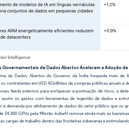
mento de modelos de IA em línguas vernáculas
+1.2%
ona conjuntos de dados em pequenas cidades
res ARM energeticamente eficientes reduzem
+0.9%
de datacenters
dor Intelligence
 Governamentais de Dados Abertos Aceleram a Adoção de 
rma de Dados Abertos do Governo da Índia hospeda mais de 6
 os contratantes em USD 45 bilhões de compras públicas anuais a 
sses feeds externos para enriquecer a pontuação de risco, a dete
 assim os gastos com ferramentas de ingestão de dados e estrut
am a demanda por alinhamento de dados do setor público que os g
de 34.000 GPUs pela Missão IndiaAI remove ainda mais as barreir
s cargas de trabalho dentro das fronteiras soberanas e estimuland