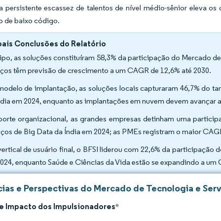
a persistente escassez de talentos de nível médio-sênior eleva o
 de baixo código.
pais Conclusões do Relatório
tipo, as soluções constituíram 58,3% da participação do Mercado de
iços têm previsão de crescimento a um CAGR de 12,6% até 2030.
modelo de implantação, as soluções locais capturaram 46,7% do t
ndia em 2024, enquanto as implantações em nuvem devem avançar 
porte organizacional, as grandes empresas detinham uma partic
iços de Big Data da Índia em 2024; as PMEs registram o maior CAG
vertical de usuário final, o BFSI liderou com 22,6% da participação
024, enquanto Saúde e Ciências da Vida estão se expandindo a um
ias e Perspectivas do Mercado de Tecnologia e Servi
de Impacto dos Impulsionadores
*