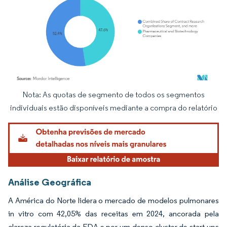
Nota: As quotas de segmento de todos os segmentos
Imagem © Mordor Intelligence. O reuso requer atribuição conforme CC BY 4.0.
individuais estão disponíveis mediante a compra do relatório
Análise Geográfica
A América do Norte lidera o mercado de modelos pulmonares
in vitro com 42,05% das receitas em 2024, ancorada pela
clareza regulatória da FDA e por um denso cluster de start-ups