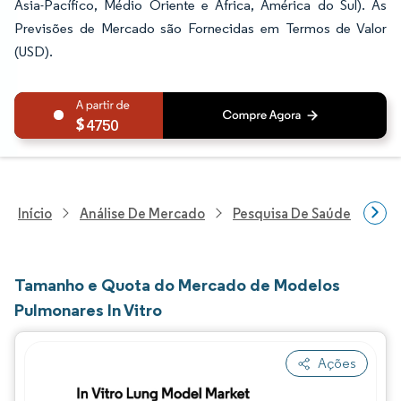
Ásia-Pacífico, Médio Oriente e África, América do Sul). As
Previsões de Mercado são Fornecidas em Termos de Valor
(USD).
4750
Início
Análise De Mercado
Pesquisa De Saúde
Pes
Tamanho e Quota do Mercado de Modelos
Pulmonares In Vitro
Ações