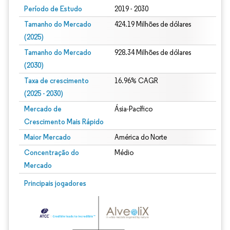
Período de Estudo
2019 - 2030
Tamanho do Mercado
424.19 Milhões de dólares
(2025)
Tamanho do Mercado
928.34 Milhões de dólares
(2030)
Taxa de crescimento
16.96% CAGR
(2025 - 2030)
Mercado de
Ásia-Pacífico
Crescimento Mais Rápido
Maior Mercado
América do Norte
Concentração do
Médio
Mercado
Imagem © Mordor Intelligence. O reuso requer atribuição conforme CC BY 4.0.
Principais jogadores