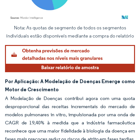
Nota: As quotas de segmento de todos os segmentos
Imagem © Mordor Intelligence. O reuso requer atribuição conforme CC BY 4.0.
individuais estão disponíveis mediante a compra do relatório
Por Aplicação: A Modelação de Doenças Emerge como
Motor de Crescimento
A Modelação de Doenças contribui agora com uma quota
desproporcional das receitas incrementais do mercado de
modelos pulmonares in vitro, impulsionada por uma onda de
CAGR de 19,40% à medida que a indústria farmacêutica
reconhece que uma maior fidelidade à biologia da doença em
fases mais precoces reduz os riscos de atrito em fases tardias.