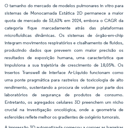
O tamanho do mercado de modelos pulmonares in vitro para
sistemas de Monocamada Estática 2D permanece a maior
quota de mercado de 53,63% em 2024, embora o CAGR da
categoria fique marcadamente atrás das plataformas
microfluídicas dinâmicas. Os sistemas de órgão-em-chip
integram movimentos respiratórios e cisalhamento de fluidos,
produzindo dados que preveem com maior precisão os
resultados de exposição humana, uma característica que
impulsiona a sua trajetória de crescimento de 18,05%. Os
insertos Transwell de Interface Ar-Líquido funcionam como
uma ponte pragmática para rastreios de toxicologia de alto
rendimento, sustentando a procura de volume por parte dos
laboratórios de segurança de produtos de consumo.
Entretanto, os agregados celulares 3D preenchem um nicho
crucial na investigação oncológica, onde a geometria de
esferoides reflete melhor os gradientes de oxigénio tumorais.
A impressão 3D automatizada começou a corroer as barreiras