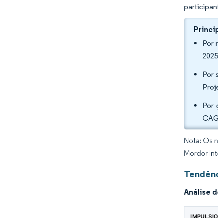
participan
Princi
Por 
2025
Por 
Proj
Por 
CAGR
Nota: Os n
Mordor Int
Tendênc
Análise 
IMPULSI