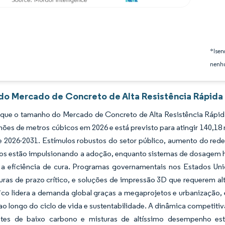
*Isen
nenhu
 do Mercado de Concreto de Alta Resistência Rápida 
 que o tamanho do Mercado de Concreto de Alta Resistência Rápid
hões de metros cúbicos em 2026 e está previsto para atingir 140,1
e 2026-2031. Estímulos robustos do setor público, aumento do red
os estão impulsionando a adoção, enquanto sistemas de dosagem habi
a eficiência de cura. Programas governamentais nos Estados Unid
turas de prazo crítico, e soluções de impressão 3D que requerem alta
fico lidera a demanda global graças a megaprojetos e urbanização
ao longo do ciclo de vida e sustentabilidade. A dinâmica competiti
tes de baixo carbono e misturas de altíssimo desempenho estã