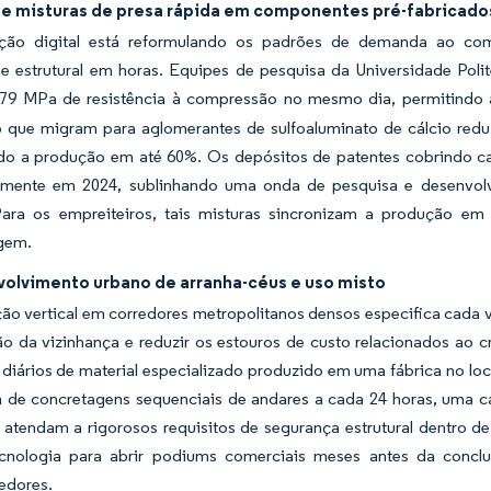
e misturas de presa rápida em componentes pré-fabricado
ução digital está reformulando os padrões de demanda ao co
e estrutural em horas. Equipes de pesquisa da Universidade Po
 79 MPa de resistência à compressão no mesmo dia, permitindo a
o que migram para aglomerantes de sulfoaluminato de cálcio red
o a produção em até 60%. Os depósitos de patentes cobrindo c
mente em 2024, sublinhando uma onda de pesquisa e desenvolvi
Para os empreiteiros, tais misturas sincronizam a produção em l
gem.
olvimento urbano de arranha-céus e uso misto
ão vertical em corredores metropolitanos densos especifica cada ve
ão da vizinhança e reduzir os estouros de custo relacionados a
diários de material especializado produzido em uma fábrica no loc
de concretagens sequenciais de andares a cada 24 horas, uma cad
ue atendam a rigorosos requisitos de segurança estrutural dentro
cnologia para abrir podiums comerciais meses antes da conclu
edores.