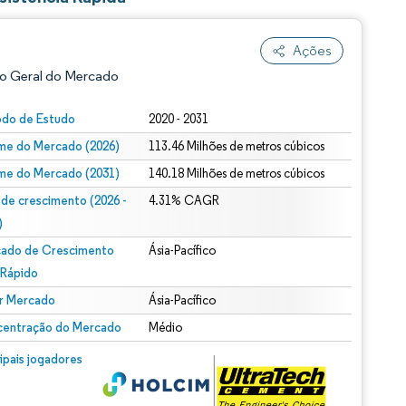
Ações
o Geral do Mercado
odo de Estudo
2020 - 2031
me do Mercado (2026)
113.46 Milhões de metros cúbicos
me do Mercado (2031)
140.18 Milhões de metros cúbicos
 de crescimento (2026 -
4.31% CAGR
)
ado de Crescimento
Ásia-Pacífico
ão conforme CC BY 4.0.
 Rápido
r Mercado
Ásia-Pacífico
entração do Mercado
Médio
m © Mordor Intelligence. O reuso requer atribuição conforme CC BY 4.0.
cipais jogadores