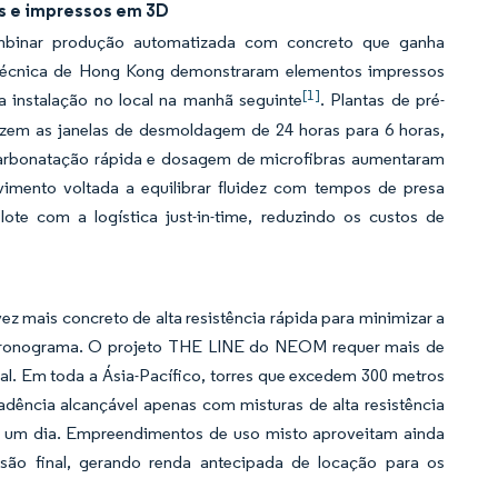
s e impressos em 3D
mbinar produção automatizada com concreto que ganha
litécnica de Hong Kong demonstraram elementos impressos
[1]
 instalação no local na manhã seguinte
. Plantas de pré-
uzem as janelas de desmoldagem de 24 horas para 6 horas,
arbonatação rápida e dosagem de microfibras aumentaram
mento voltada a equilibrar fluidez com tempos de presa
ote com a logística just-in-time, reduzindo os custos de
z mais concreto de alta resistência rápida para minimizar a
o cronograma. O projeto THE LINE do NEOM requer mais de
al. Em toda a Ásia-Pacífico, torres que excedem 300 metros
ência alcançável apenas com misturas de alta resistência
 de um dia. Empreendimentos de uso misto aproveitam ainda
são final, gerando renda antecipada de locação para os