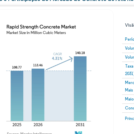
Visã
Perí
Volu
Volu
Taxa
2031
Merc
Imagem © Mordor Intelligence. O reuso requer atribuiç
Mais
Maio
Conc
Image
Prin