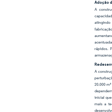
Adoção d
A constr
capacidad
atingindo
fabricaçã
aumentand
acentuada
rápidos. 
armazena
Redesenv
A construç
perturbaç
20.000 m³ 
dependem 
inicial q
mais a te
desenvolv