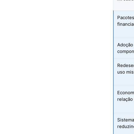
Pacotes
financi
Adoção 
compone
Redesen
uso mis
Economi
relação
Sistema
reduzin