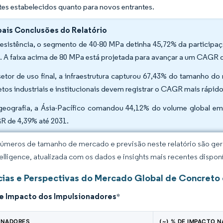
tes estabelecidos quanto para novos entrantes.
pais Conclusões do Relatório
resistência, o segmento de 40-80 MPa detinha 45,72% da participaç
. A faixa acima de 80 MPa está projetada para avançar a um CAGR d
setor de uso final, a infraestrutura capturou 67,43% do tamanho do
etos industriais e institucionais devem registrar o CAGR mais rápid
geografia, a Ásia-Pacífico comandou 44,12% do volume global em 2
 de 4,39% até 2031.
úmeros de tamanho de mercado e previsão neste relatório são gera
elligence, atualizada com os dados e insights mais recentes disponí
ias e Perspectivas do Mercado Global de Concreto d
de Impacto dos Impulsionadores
*
ONADORES
(~) % DE IMPACTO N