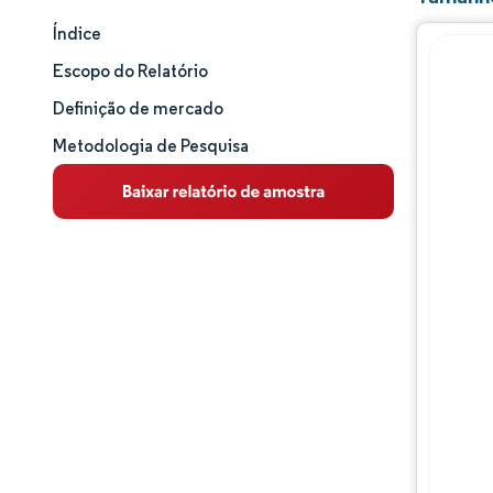
Índice
Tamanho e participação de mercado
Escopo do Relatório
Análise de mercado
Definição de mercado
Metodologia de Pesquisa
Tendências e insights
Análise de segmentos
Análise geográfica
Panorama competitivo
Principais jogadores
Desenvolvimentos da indústria