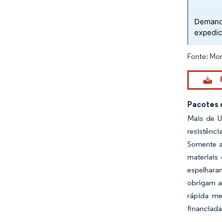
Demanda
expedic
Fonte: Mor
Pacotes 
Mais de U
resistênci
Somente a
materiais
espelhara
obrigam a 
rápida me
financiada