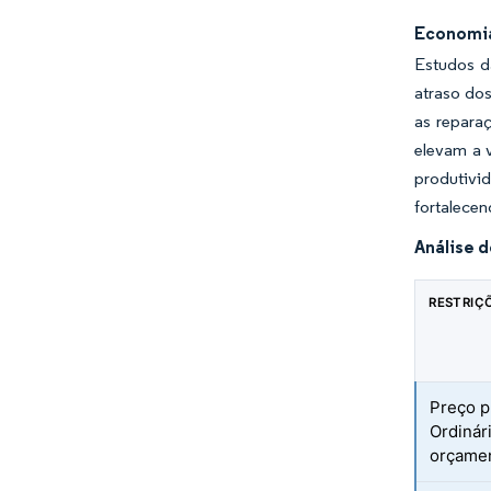
Economia
Estudos d
atraso dos
as repara
elevam a 
produtivi
fortalecen
Análise 
RESTRIÇ
Preço p
Ordinár
orçamen