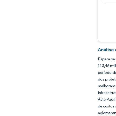
Análise
Espera-se
113,46 mil
período d
dos projet
melhoram 
infraestru
Ásia-Pací
de custos 
aglomeran