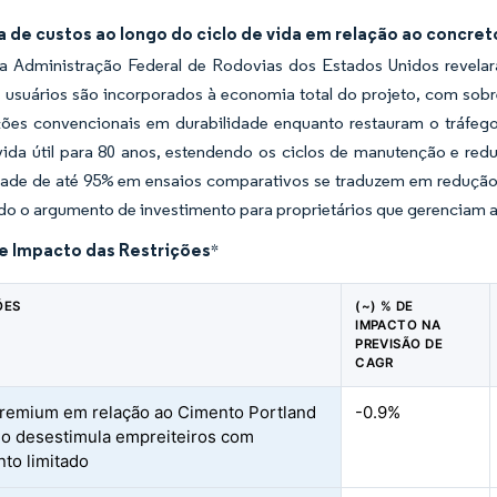
 de custos ao longo do ciclo de vida em relação ao concre
a Administração Federal de Rodovias dos Estados Unidos revel
 usuários são incorporados à economia total do projeto, com sobr
ções convencionais em durabilidade enquanto restauram o tráfeg
vida útil para 80 anos, estendendo os ciclos de manutenção e red
dade de até 95% em ensaios comparativos se traduzem em redução
do o argumento de investimento para proprietários que gerenciam ati
de Impacto das Restrições
*
ÕES
(~) % DE
IMPACTO NA
PREVISÃO DE
CAGR
remium em relação ao Cimento Portland
-0.9%
io desestimula empreiteiros com
to limitado