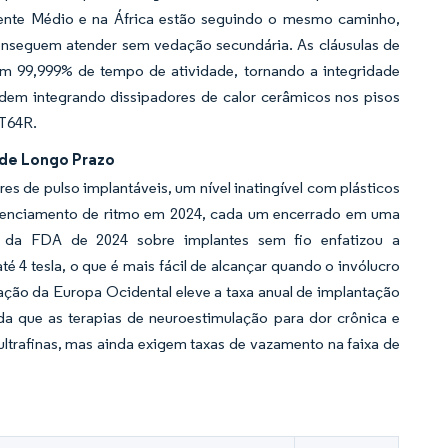
nte Médio e na África estão seguindo o mesmo caminho,
nseguem atender sem vedação secundária. As cláusulas de
lam 99,999% de tempo de atividade, tornando a integridade
dem integrando dissipadores de calor cerâmicos nos pisos
4T64R.
de Longo Prazo
es de pulso implantáveis, um nível inatingível com plásticos
erenciamento de ritmo em 2024, cada um encerrado em uma
o da FDA de 2024 sobre implantes sem fio enfatizou a
4 tesla, o que é mais fácil de alcançar quando o invólucro
ção da Europa Ocidental eleve a taxa anual de implantação
 que as terapias de neuroestimulação para dor crônica e
ltrafinas, mas ainda exigem taxas de vazamento na faixa de