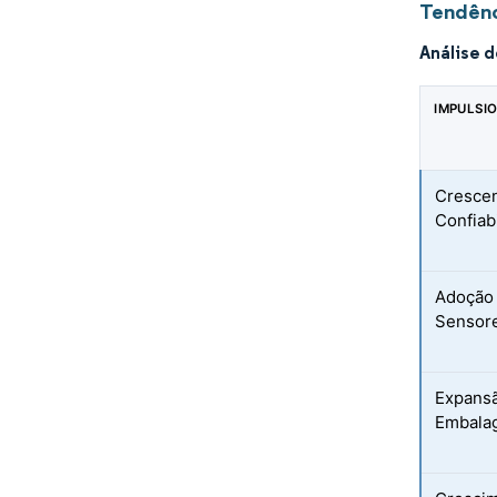
Tendênc
Análise 
IMPULSI
Crescen
Confiab
Adoção 
Sensore
Expansã
Embala