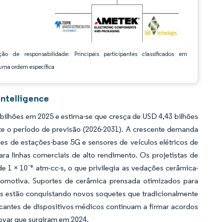
ção de responsabilidade: Principais participantes classificados em
ma ordem específica
ntelligence
ilhões em 2025 e estima-se que cresça de USD 4,43 bilhões
te o período de previsão (2026-2031). A crescente demanda
ões de estações-base 5G e sensores de veículos elétricos de
ra linhas comerciais de alto rendimento. Os projetistas de
de 1 × 10⁻⁹ atm-cc-s, o que privilegia as vedações cerâmica-
tomotiva. Suportes de cerâmica prensada otimizados para
as estão conquistando novos soquetes que tradicionalmente
icantes de dispositivos médicos continuam a firmar acordos
kovar que surgiram em 2024.