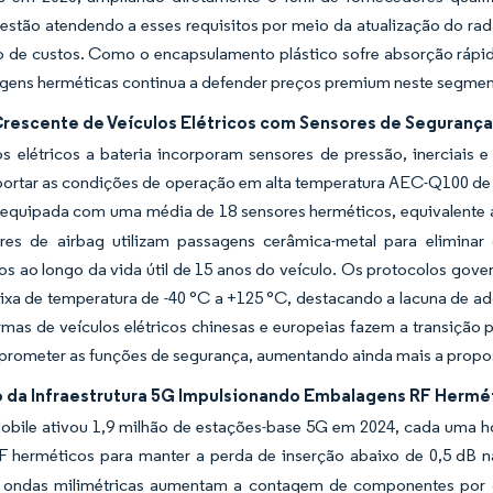
estão atendendo a esses requisitos por meio da atualização do ra
ão de custos. Como o encapsulamento plástico sofre absorção rápi
gens herméticas continua a defender preços premium neste segmen
rescente de Veículos Elétricos com Sensores de Segurança
os elétricos a bateria incorporam sensores de pressão, inerciais
ortar as condições de operação em alta temperatura AEC-Q100 de a
equipada com uma média de 18 sensores herméticos, equivalente a
res de airbag utilizam passagens cerâmica-metal para elimina
os ao longo da vida útil de 15 anos do veículo. Os protocolos gov
ixa de temperatura de -40 °C a +125 °C, destacando a lacuna de a
rmas de veículos elétricos chinesas e europeias fazem a transição p
rometer as funções de segurança, aumentando ainda mais a propos
 da Infraestrutura 5G Impulsionando Embalagens RF Hermé
obile ativou 1,9 milhão de estações-base 5G em 2024, cada uma 
RF herméticos para manter a perda de inserção abaixo de 0,5 dB n
e ondas milimétricas aumentam a contagem de componentes por q