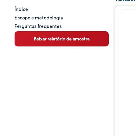
Índice
Tamanho e participação de mercado
Escopo e metodologia
Perguntas frequentes
Análise de mercado
Tendências e insights
Análise de segmentos
Análise geográfica
Panorama regulatório
Análise da cadeia de valor
Panorama competitivo
Principais jogadores