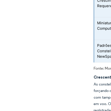
Crescim
Requer
Miniatu
Comput
Padrões
Constel
NewSp
Fonte: Mor
Crescent
As constel
forçando o
com tampa
em voo. O 
registrad