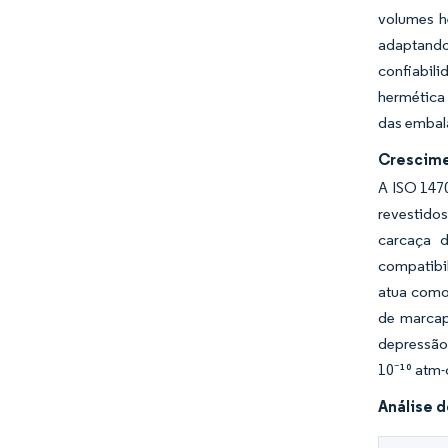
volumes h
adaptando
confiabil
hermética
das embal
Crescime
A ISO 1470
revestido
carcaça 
compatibil
atua como
de marcap
depressão
10⁻¹⁰ atm-
Análise 