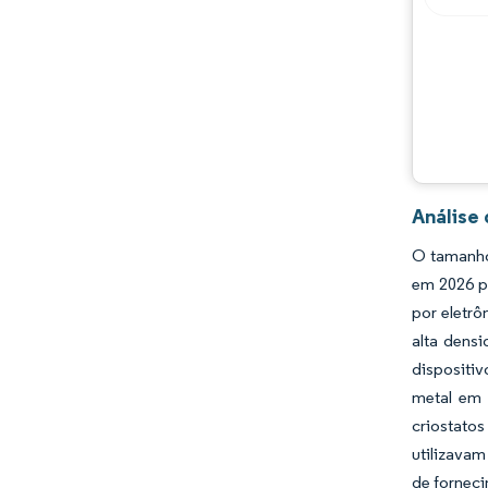
Oportunidades e perspectivas
Desenvolvimentos da indústria
Análise
O tamanho
em 2026 p
por eletrô
alta dens
dispositiv
metal em 
criostato
utilizavam
de forneci