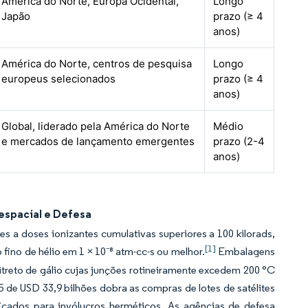
América do Norte, Europa Ocidental,
Longo
Japão
prazo (≥ 4
anos)
América do Norte, centros de pesquisa
Longo
europeus selecionados
prazo (≥ 4
anos)
Global, liderado pela América do Norte
Médio
e mercados de lançamento emergentes
prazo (2-4
anos)
espacial e Defesa
s a doses ionizantes cumulativas superiores a 100 kilorads,
[1]
fino de hélio em 1 × 10⁻⁸ atm-cc-s ou melhor.
Embalagens
reto de gálio cujas junções rotineiramente excedem 200 °C
 de USD 33,9 bilhões dobra as compras de lotes de satélites
ficados para invólucros herméticos. As agências de defesa