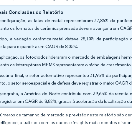
pais Conclusões do Relatório
configuração, as latas de metal representaram 37,86% da parti
anto os formatos de cerâmica prensada devem avançar a um CAGR 
tipo, a vedação cerâmica-metal deteve 28,10% da participação
ista para expandir a um CAGR de 8,05%.
aplicação, os fotodiodos lideraram o mercado de embalagens her
anto os interruptores MEMS representaram o nicho de crescimento
usuário final, o setor automotivo representou 31,95% da partic
nto, o setor aeroespacial e de defesa deve registrar o maior CAGR 
geografia, a América do Norte contribuiu com 39,65% da receita e
 registrar um CAGR de 8,82%, graças à aceleração da localização da 
úmeros de tamanho de mercado e previsão neste relatório são gera
elligence, atualizada com os dados e insights mais recentes disponí