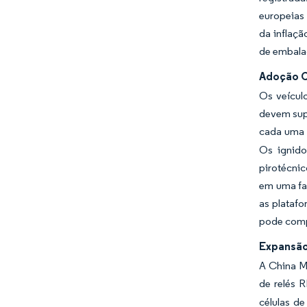
europeias 
da inflaç
de embala
Adoção C
Os veícul
devem sup
cada uma 
Os ignido
pirotécnic
em uma fa
as platafo
pode comp
Expansão
A China M
de relés 
células d