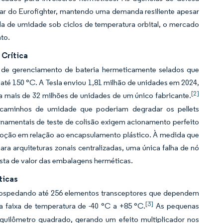
dar do Eurofighter, mantendo uma demanda resiliente apesar
da de umidade sob ciclos de temperatura orbital, o mercado
to.
 Crítica
 e de gerenciamento de bateria hermeticamente selados que
té 150 °C. A Tesla enviou 1,81 milhão de unidades em 2024,
[2]
 mais de 32 milhões de unidades de um único fabricante.
r caminhos de umidade que poderiam degradar os pellets
ernamentais de teste de colisão exigem acionamento perfeito
doção em relação ao encapsulamento plástico. À medida que
ara arquiteturas zonais centralizadas, uma única falha de nó
ta de valor das embalagens herméticas.
ticas
hospedando até 256 elementos transceptores que dependem
[3]
a faixa de temperatura de -40 °C a +85 °C.
As pequenas
uilômetro quadrado, gerando um efeito multiplicador nos