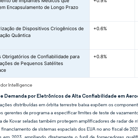
ento de Implantes Médicos que
+0.9%
em Encapsulamento de Longo Prazo
rização de Dispositivos Criogênicos de
+0.6%
ação Quântica
 Obrigatórios de Confiabilidade para
+0.8%
ações de Pequenos Satélites
ace
dor Intelligence
e Demanda por Eletrônicos de Alta Confiabilidade em Aero
ações distribuídas em órbita terrestre baixa expõem os componente
s gerentes de programa a especificar limites de teste de vazamento 
 de Kovar seladas também protegem amplificadores de radar de nit
financiamento de sistemas espaciais dos EUA no ano fiscal de 2025
as em 2023, ampliando diretamente o funil de fornecedores quali