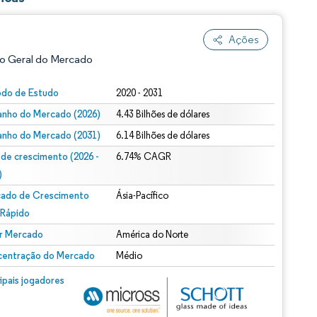
Ações
o Geral do Mercado
odo de Estudo
2020 - 2031
nho do Mercado (2026)
4.43 Bilhões de dólares
nho do Mercado (2031)
6.14 Bilhões de dólares
 de crescimento (2026 -
6.74% CAGR
)
ado de Crescimento
Ásia-Pacífico
ão conforme CC BY 4.0.
 Rápido
r Mercado
América do Norte
entração do Mercado
Médio
m © Mordor Intelligence. O reuso requer atribuição conforme CC BY 4.0.
cipais jogadores