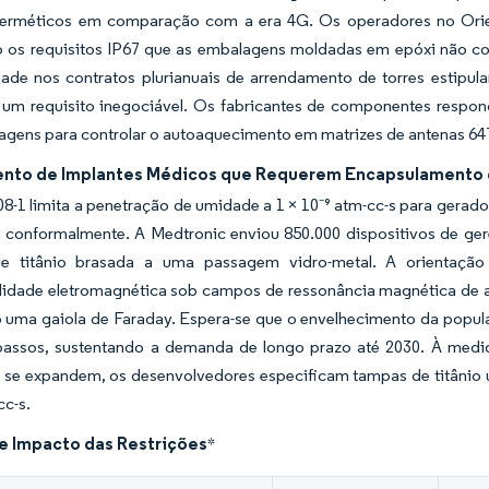
erméticos em comparação com a era 4G. Os operadores no Orie
 os requisitos IP67 que as embalagens moldadas em epóxi não co
idade nos contratos plurianuais de arrendamento de torres estipu
 um requisito inegociável. Os fabricantes de componentes respon
agens para controlar o autoaquecimento em matrizes de antenas 6
nto de Implantes Médicos que Requerem Encapsulamento 
8-1 limita a penetração de umidade a 1 × 10⁻⁹ atm-cc-s para gerador
s conformalmente. A Medtronic enviou 850.000 dispositivos de g
de titânio brasada a uma passagem vidro-metal. A orientaçã
idade eletromagnética sob campos de ressonância magnética de até 
 uma gaiola de Faraday. Espera-se que o envelhecimento da popula
assos, sustentando a demanda de longo prazo até 2030. À medida
 se expandem, os desenvolvedores especificam tampas de titânio u
cc-s.
de Impacto das Restrições
*