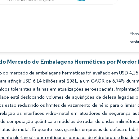
*Isen
nenhu
 do Mercado de Embalagens Herméticas por Mordor I
 do mercado de embalagens herméticas foi avaliado em USD 4,15 b
ara atingir USD 6,14 bilhões até 2031, a um CAGR de 6,74% duran
nicos tolerantes a falhas em atualizações aeroespaciais, implantaç
idade está deslocando volumes de aquisições de defesa legadas pa
os estão reduzindo os limites de vazamento de hélio para o limiar 
relação às interfaces vidro-metal em atuadores de segurança au
s de computação quântica e módulos de radar de ondas milimétric
 latas de metal. Enquanto isso, grandes empresas de defesa e fabr
mento plurianuais para mitigar os gargalos de vidro bruto e liga de 