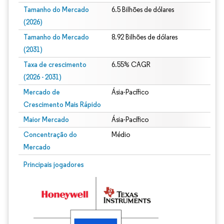
Tamanho do Mercado
6.5 Bilhões de dólares
(2026)
Tamanho do Mercado
8.92 Bilhões de dólares
(2031)
Taxa de crescimento
6.55% CAGR
(2026 - 2031)
Mercado de
Ásia-Pacífico
Crescimento Mais Rápido
Maior Mercado
Ásia-Pacífico
Concentração do
Médio
Mercado
Imagem © Mordor Intelligence. O reuso requer atribuição conforme CC BY 4.0.
Principais jogadores