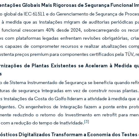
ntações Globais Mais Rigorosas de Segurança Funcional I
ão global da IEC 61511 e do Gerenciamento de Segurança de Proce
 à medida que as instalações migram de auditorias periódicas p
 funcional cresceram 40% desde 2024, sobrecarregando os recur
s com plataformas legadas enfrentam revisões obrigatórias, cri
dos capazes de comprometer recursos e realizar atualizações com
stenta preços premium para componentes certificados pela TÜV, re
nizações de Plantas Existentes se Aceleram à Medida qu
s
de Sistema Instrumentado de Segurança se beneficia quando refina
turas de segurança integradas em vez de construir novas plantas.
as instalações da Costa do Golfo lideram a atividade à medida que
igentes. Os engenheiros de integração fazem a ponte entre pr
mente reduzindo o retorno do investimento em retrofit para me
[3]
 com a redução do tempo de inatividade.
ósticos Digitalizados Transformam a Economia dos Testes 