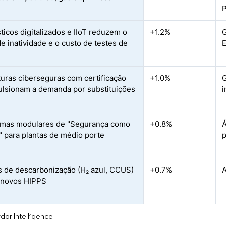
P
ticos digitalizados e IIoT reduzem o
+1.2%
G
e inatividade e o custo de testes de
turas ciberseguras com certificação
+1.0%
G
ulsionam a demanda por substituições
i
rmas modulares de "Segurança como
+0.8%
Á
" para plantas de médio porte
p
s de descarbonização (H₂ azul, CCUS)
+0.7%
A
 novos HIPPS
dor Intelligence