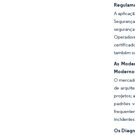
Regulame
A aplicaç
Segurança
segurança
Operadore
certifica
também su
As Moder
Moderno
O mercado 
de arquite
projetos; 
padrões v
frequente
incidentes
Os Diagn