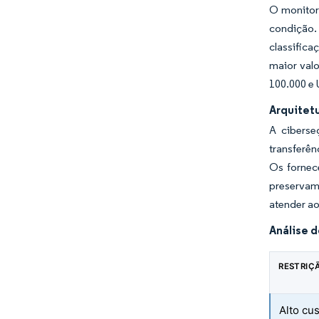
O monitor
condição. 
classifica
maior val
100.000 e 
Arquitet
A ciberse
transferên
Os fornec
preservam
atender ao
Análise 
RESTRIÇ
Alto cu