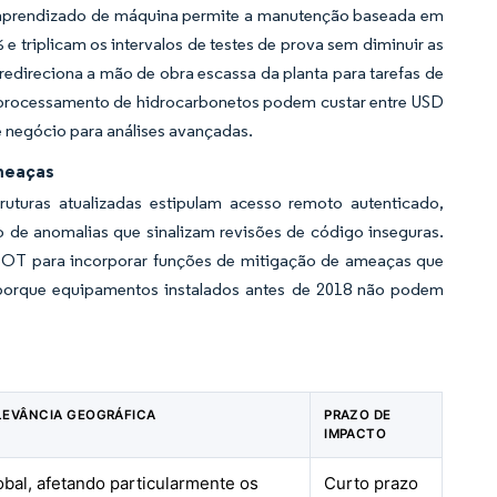
 aprendizado de máquina permite a manutenção baseada em
 triplicam os intervalos de testes de prova sem diminuir as
 redireciona a mão de obra escassa da planta para tarefas de
no processamento de hidrocarbonetos podem custar entre USD
 negócio para análises avançadas.
Ameaças
ruturas atualizadas estipulam acesso remoto autenticado,
o de anomalias que sinalizam revisões de código inseguras.
 OT para incorporar funções de mitigação de ameaças que
t porque equipamentos instalados antes de 2018 não podem
LEVÂNCIA GEOGRÁFICA
PRAZO DE
IMPACTO
obal, afetando particularmente os
Curto prazo