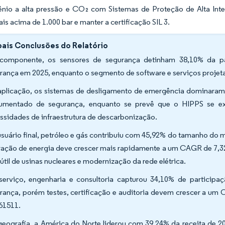
ênio a alta pressão e CO₂ com Sistemas de Proteção de Alta Int
is acima de 1.000 bar e manter a certificação SIL 3.
pais Conclusões do Relatório
componente, os sensores de segurança detinham 38,10% da p
rança em 2025, enquanto o segmento de software e serviços projeta
aplicação, os sistemas de desligamento de emergência dominara
rumentado de segurança, enquanto se prevê que o HIPPS se
ssidades de infraestrutura de descarbonização.
usuário final, petróleo e gás contribuiu com 45,92% do tamanho do
ração de energia deve crescer mais rapidamente a um CAGR de 7,3
 útil de usinas nucleares e modernização da rede elétrica.
serviço, engenharia e consultoria capturou 34,10% de partici
rança, porém testes, certificação e auditoria devem crescer a um 
61511.
geografia, a América do Norte liderou com 39,24% da receita de 