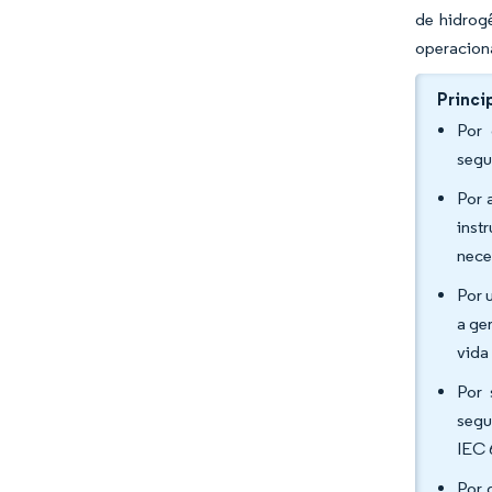
de hidrog
operaciona
Princi
Por 
segu
Por 
inst
nece
Por 
a ge
vida
Por 
segu
IEC 
Por 