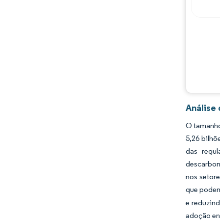
Principais jogadores
Oportunidades e perspectivas
Desenvolvimentos da indústria
Análise
O tamanho
5,26 bilhõ
das regul
descarbon
nos setore
que podem
e reduzin
adoção ent