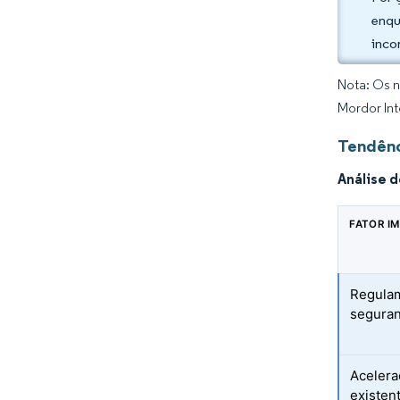
enqu
inco
Nota: Os n
Mordor Int
Tendênc
Análise 
FATOR I
Regulam
seguran
Acelera
existen