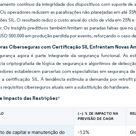
amento contínuo da integridade dos dispositivos com suporte de
Os operadores reduzem as paralisações não planejadas em até 35% e
ções SIL. O resultado reduz o custo anual do ciclo de vida em 25% e
or. Os insights preditivos também limitam as paradas falsas que 
USD 500.000 em produção perdida por evento, reforçando o caso de
uras Ciberseguras com Certificação SIL Enfrentam Novas 
gurança agora é parte integrante da segurança funcional. As est
cia criptografada de lógica de segurança e algoritmos de detecçã
edores estabelecem parcerias com especialistas em segurança de
 a certificação SIL. A tendência estimula a demanda por retrofi
s requisitos ciberseguros atuais sem a substituição do hardware.
de Impacto das Restrições
*
ÃO
(~) % DE IMPACTO NA
RE
PREVISÃO DE CAGR
sto de capital e manutenção do
-1.2%
Gl