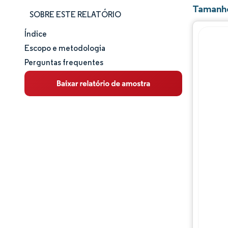
Tamanho
SOBRE ESTE RELATÓRIO
Índice
Tamanho e participação de mercado
Escopo e metodologia
Perguntas frequentes
Análise de mercado
Tendências e insights
Análise de segmentos
Análise geográfica
Panorama regulatório
Análise da cadeia de valor
Panorama competitivo