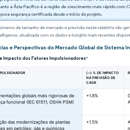
anto a Ásia-Pacífico é a região de crescimento mais rápido com C
rpora segurança certificada desde o início do projeto.
úmeros de tamanho de mercado e previsão neste relatório são gera
elligence, atualizada com os dados e insights mais recentes disponí
ias e Perspectivas do Mercado Global de Sistema 
de Impacto dos Fatores Impulsionadores
*
MPULSIONADOR
(~) % DE IMPACTO
R
NA PREVISÃO DE
CAGR
entações globais mais rigorosas de
+1.8%
G
ça funcional (IEC 61511, OSHA PSM)
A
ção das modernizações de plantas
+1.5%
A
tes em petróleo, gás e químicos
n