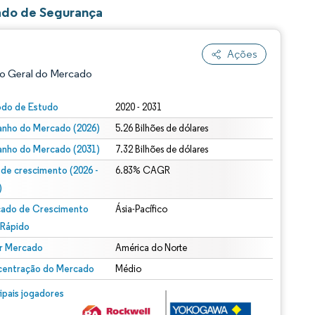
ado de Segurança
Ações
o Geral do Mercado
odo de Estudo
2020 - 2031
nho do Mercado (2026)
5.26 Bilhões de dólares
nho do Mercado (2031)
7.32 Bilhões de dólares
 de crescimento (2026 -
6.83% CAGR
)
ado de Crescimento
Ásia-Pacífico
ão conforme CC BY 4.0.
 Rápido
r Mercado
América do Norte
entração do Mercado
Médio
m © Mordor Intelligence. O reuso requer atribuição conforme CC BY 4.0.
cipais jogadores