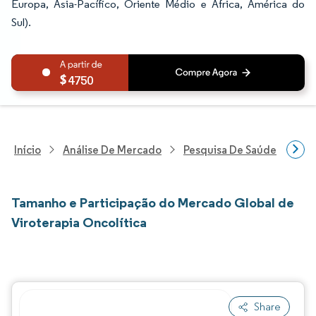
Europa, Ásia-Pacífico, Oriente Médio e África, América do
Sul).
4750
Início
Análise De Mercado
Pesquisa De Saúde
Pes
Tamanho e Participação do Mercado Global de
Viroterapia Oncolítica
Share