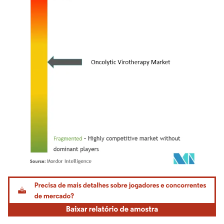
Imagem © Mordor Intelligence. O reuso requer atribuição conforme CC BY 4.0.