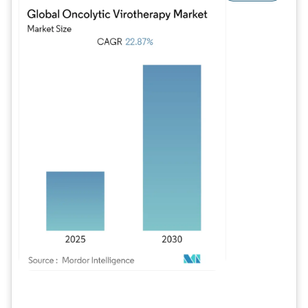
Imagem © Mordor Intelligence. O reuso requer atribuição conforme CC BY 4.0.