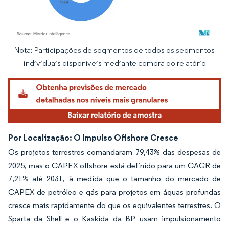
Nota: Participações de segmentos de todos os segmentos
Imagem © Mordor Intelligence. O reuso requer atribuição conforme CC BY 4.0.
individuais disponíveis mediante compra do relatório
Por Localização: O Impulso Offshore Cresce
Os projetos terrestres comandaram 79,43% das despesas de
2025, mas o CAPEX offshore está definido para um CAGR de
7,21% até 2031, à medida que o tamanho do mercado de
CAPEX de petróleo e gás para projetos em águas profundas
cresce mais rapidamente do que os equivalentes terrestres. O
Sparta da Shell e o Kaskida da BP usam impulsionamento