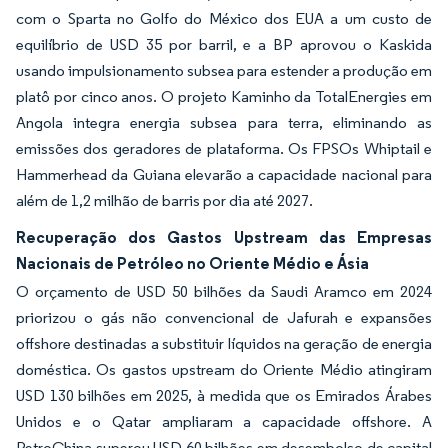
com o Sparta no Golfo do México dos EUA a um custo de
equilíbrio de USD 35 por barril, e a BP aprovou o Kaskida
usando impulsionamento subsea para estender a produção em
platô por cinco anos. O projeto Kaminho da TotalEnergies em
Angola integra energia subsea para terra, eliminando as
emissões dos geradores de plataforma. Os FPSOs Whiptail e
Hammerhead da Guiana elevarão a capacidade nacional para
além de 1,2 milhão de barris por dia até 2027.
Recuperação dos Gastos Upstream das Empresas
Nacionais de Petróleo no Oriente Médio e Ásia
O orçamento de USD 50 bilhões da Saudi Aramco em 2024
priorizou o gás não convencional de Jafurah e expansões
offshore destinadas a substituir líquidos na geração de energia
doméstica. Os gastos upstream do Oriente Médio atingiram
USD 130 bilhões em 2025, à medida que os Emirados Árabes
Unidos e o Qatar ampliaram a capacidade offshore. A
PetroChina superou USD 60 bilhões em desembolso de capital