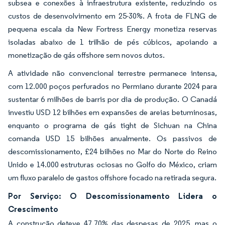
subsea e conexões à infraestrutura existente, reduzindo os
custos de desenvolvimento em 25-30%. A frota de FLNG de
pequena escala da New Fortress Energy monetiza reservas
isoladas abaixo de 1 trilhão de pés cúbicos, apoiando a
monetização de gás offshore sem novos dutos.
A atividade não convencional terrestre permanece intensa,
com 12.000 poços perfurados no Permiano durante 2024 para
sustentar 6 milhões de barris por dia de produção. O Canadá
investiu USD 12 bilhões em expansões de areias betuminosas,
enquanto o programa de gás tight de Sichuan na China
comanda USD 15 bilhões anualmente. Os passivos de
descomissionamento, £24 bilhões no Mar do Norte do Reino
Unido e 14.000 estruturas ociosas no Golfo do México, criam
um fluxo paralelo de gastos offshore focado na retirada segura.
Por Serviço: O Descomissionamento Lidera o
Crescimento
A construção deteve 47,70% das despesas de 2025, mas o