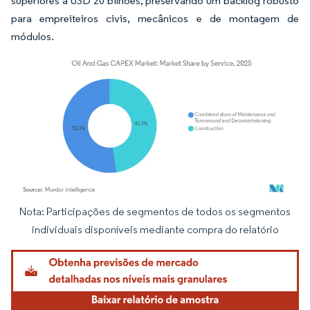
superiores a USD 20 bilhões, preservando um backlog robusto
para empreiteiros civis, mecânicos e de montagem de
módulos.
Nota: Participações de segmentos de todos os segmentos
Imagem © Mordor Intelligence. O reuso requer atribuição conforme CC BY 4.0.
individuais disponíveis mediante compra do relatório