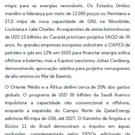
migra para as energias renováveis. Os Estados Unidos
mantêm a liderança por meio de 12.000 poços no Permiano e
27,5 mtpa de nova capacidade de GNL na Woodside,
Louisiana e Lake Charles. As expansões de areias betuminosas
de USD 12 bilhões do Canadá priorizam projetos SAGD de 30
anos. As grandes empresas europeias reduziram o CAPEX de
petróleo e gás em 12% em 2025 para financiar energia eólica
offshore e baterias, mas a Equinor sancionou Johan Castberg,
demonstrando aprovação seletiva para projetos noruegueses
de alto retorno no Mar de Barents.
O Oriente Médio e a África detêm cerca de 25% dos gastos
globais. O programa de USD 50 bilhões da Saudi Aramco
impulsiona a capacidade não convencional e offshore,
enquanto a expansão do Campo Norte da QatarEnergy
adiciona 48 mtpa de GNL até 2027. O Kaminho de Angola e o
Búzios 11 do Brasil demonstram o impulso em águas
profundas, complementado pelos FPSOs adicionais da