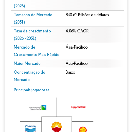
(2026)
Tamanho do Mercado
830.62 Bilhões de dólares
(2031)
Taxa de crescimento
4.06% CAGR
(2026 - 2031)
Mercado de
Ásia-Pacífico
Crescimento Mais Rápido
Maior Mercado
Ásia-Pacífico
Concentração do
Baixo
Mercado
Imagem © Mordor Intelligence. O reuso requer atribuição conforme CC BY 4.0.
Principais jogadores